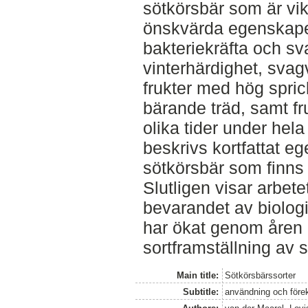
sötkörsbär som är vikt
önskvärda egenskaper
bakteriekräfta och s
vinterhärdighet, svag
frukter med hög spricktå
bärande träd, samt f
olika tider under hel
beskrivs kortfattat e
sötkörsbär som finns
Slutligen visar arbetet
bevarandet av biolog
har ökat genom åren
sortframställning av 
Main title:
Sötkörsbärssorter
Subtitle:
användning och före