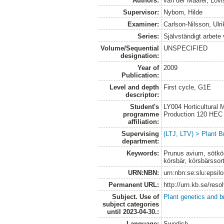
Authors:
van der Maarel, Lovi
Supervisor:
Nybom, Hilde
Examiner:
Carlson-Nilsson, Ulri
Series:
Självständigt arbete
Volume/Sequential
UNSPECIFIED
designation:
Year of
2009
Publication:
Level and depth
First cycle, G1E
descriptor:
Student's
LY004 Horticultural
programme
Production 120 HEC
affiliation:
Supervising
(LTJ, LTV) > Plant B
department:
Keywords:
Prunus avium, sötkör
körsbär, körsbärssor
URN:NBN:
urn:nbn:se:slu:epsil
Permanent URL:
http://urn.kb.se/res
Subject. Use of
Plant genetics and b
subject categories
until 2023-04-30.:
Language:
Swedish