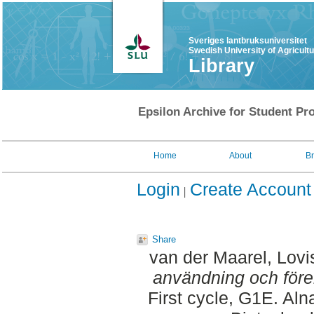
Sveriges lantbruksuniversitet
Swedish University of Agricult
Library
Epsilon Archive for Student Pro
Home
About
B
Login
Create Account
Share
van der Maarel, Lovi
användning och före
First cycle, G1E. Al