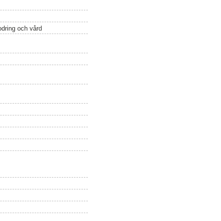
odring och vård