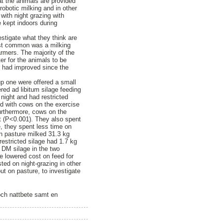
t the animals are provided
robotic milking and in other
 with night grazing with
e kept indoors during
estigate what they think are
ost common was a milking
armers. The majority of the
er for the animals to be
d had improved since the
up one were offered a small
red ad libitum silage feeding
night and had restricted
d with cows on the exercise
Furthermore, cows on the
t (P<0.001). They also spent
, they spent less time on
on pasture milked 31.3 kg
estricted silage had 1.7 kg
 DM silage in the two
e lowered cost on feed for
ted on night-grazing in other
ut on pasture, to investigate
och nattbete samt en