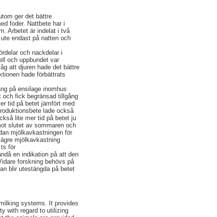
utom ger det bättre
med foder. Nattbete har i
. Arbetet är indelat i två
r ute endast på natten och
fördelar och nackdelar i
ell och uppbundet var
åg att djuren hade det bättre
ktionen hade förbättrats
lgång på ensilage inomhus
 och fick begränsad tillgång
mer tid på betet jämfört med
 produktionsbete lade också
kså lite mer tid på betet ju
 mot slutet av sommaren och
edan mjölkavkastningen för
lägre mjölkavkastning
ts för
ndå en indikation på att den
 Vidare forskning behövs på
tan blir utestängda på betet
 milking systems. It provides
y with regard to utilizing