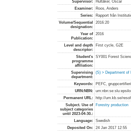
Supervisor:
Hultåker, Oscar
Examiner:
Roos, Anders
Series:
Rapport från Institut
Volume/Sequential
2016:20
designation:
Year of
2016
Publication:
Level and depth
First cycle, G2E
descriptor:
Student's
SY001 Forest Scien
programme
affiliation:
Supervising
(S) > Department of
department:
Keywords:
PEFC, gruppcertifier
URN:NBN:
urn:nbn:se:slu:epsil
Permanent URL:
http://urn.kb.se/res
Subject. Use of
Forestry production
subject categories
until 2023-04-30.:
Language:
Swedish
Deposited On:
24 Jan 2017 12:55