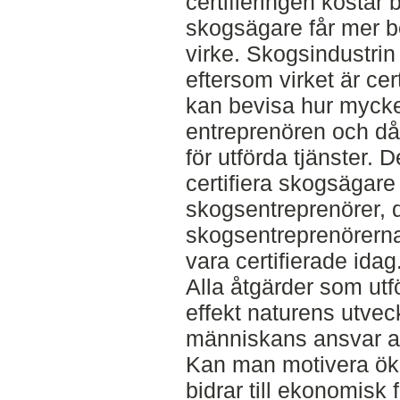
certifieringen kostar 
skogsägare får mer bet
virke. Skogsindustrin
eftersom virket är ce
kan bevisa hur mycket
entreprenören och då 
för utförda tjänster
certifiera skogsägare
skogsentreprenörer, d
skogsentreprenörerna 
vara certifierade idag
Alla åtgärder som utf
effekt naturens utveck
människans ansvar at
Kan man motivera ök
bidrar till ekonomisk 