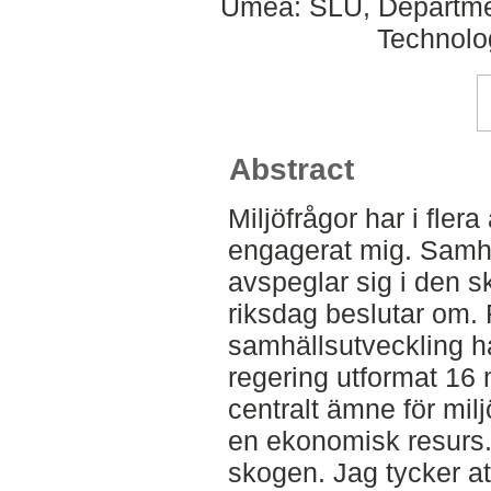
Umeå: SLU, Departmen
Technolo
Abstract
Miljöfrågor har i fler
engagerat mig. Samhäl
avspeglar sig i den s
riksdag beslutar om. Fö
samhällsutveckling h
regering utformat 16 
centralt ämne för mil
en ekonomisk resurs.
skogen. Jag tycker at