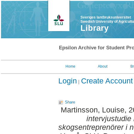
Sveriges lantbruksuniversitet
Swedish University of Agricult
Library
Epsilon Archive for Student Pro
Home
About
B
Login
Create Account
Share
Martinsson, Louise
, 
intervjustudie
skogsentreprenörer i n