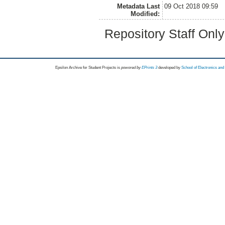
Metadata Last
09 Oct 2018 09:59
Modified:
Repository Staff Onl
Epsilon Archive for Student Projects is
powored by
EPrints 3
developed by
School of Electronics an