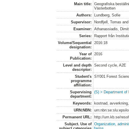
Main title:
Geografiska beställn
Västerbotten
Authors:
Lundberg, Sofie
Supervisor:
Nordfjell, Tomas
an
Examiner:
Athanassiadis, Dimit
Series:
Rapport från Institut
Volume/Sequential
2016:18
designation:
Year of
2016
Publication:
Level and depth
Second cycle, A2E
descriptor:
Student's
SY001 Forest Scien
programme
affiliation:
Supervising
(S) > Department of
department:
Keywords:
kostnad, avverkning, 
URN:NBN:
urn:nbn:se:slu:epsil
Permanent URL:
http://urn.kb.se/res
Subject. Use of
Organization, admini
subject categories
farms