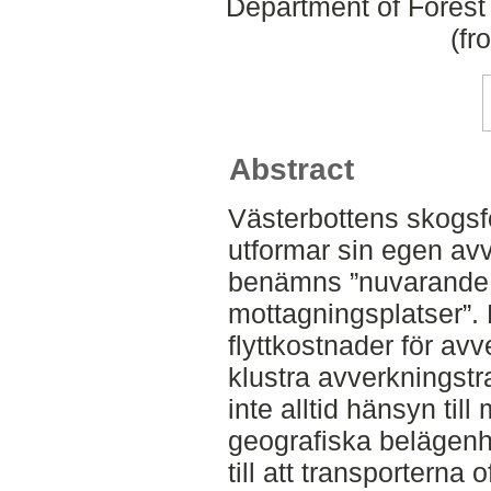
Department of Forest
(fr
Abstract
Västerbottens skogs
utformar sin egen avv
benämns ”nuvarande be
mottagningsplatser”. 
flyttkostnader för a
klustra avverkningstr
inte alltid hänsyn til
geografiska belägenh
till att transporterna