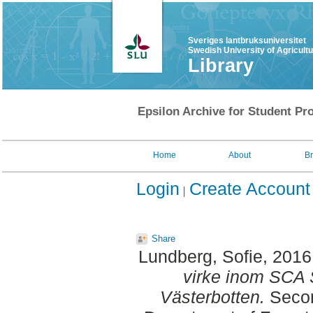
Sveriges lantbruksuniversitet
Swedish University of Agricult
Library
Epsilon Archive for Student Pro
Home
About
B
Login
Create Account
Share
Lundberg, Sofie
, 2016
virke inom SCA 
Västerbotten.
Secon