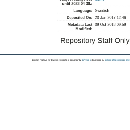
until 2023-04-30.:
Language:
Swedish
Deposited On:
20 Jan 2017 12:46
Metadata Last
09 Oct 2018 09:59
Modified:
Repository Staff Onl
Epsilon Archive for Student Projects is
powored by
EPrints 3
developed by
School of Electronics an