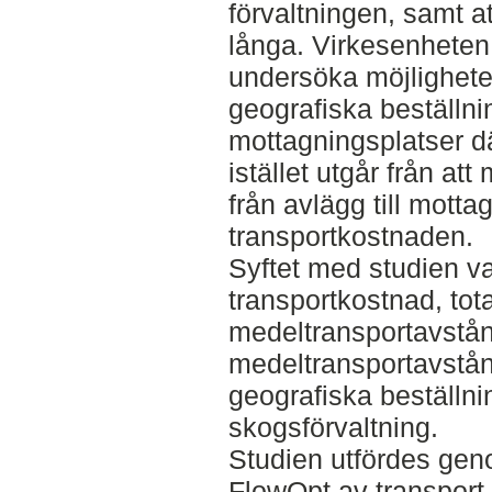
förvaltningen, samt at
långa. Virkesenheten
undersöka möjlighete
geografiska beställnin
mottagningsplatser d
istället utgår från at
från avlägg till mot
transportkostnaden.
Syftet med studien v
transportkostnad, tota
medeltransportavstå
medeltransportavstånd
geografiska beställn
skogsförvaltning.
Studien utfördes gen
FlowOpt av transport-