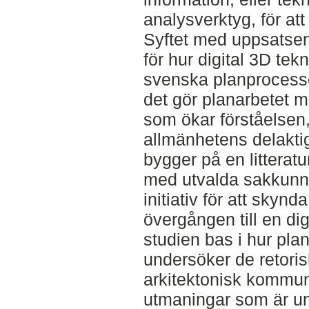
analysverktyg, för at
Syftet med uppsatsen ä
för hur digital 3D tek
svenska planprocess
det gör planarbetet me
som ökar förståelsen
allmänhetens delaktig
bygger på en litteratu
med utvalda sakkunni
initiativ för att sky
övergången till en dig
studien bas i hur pla
undersöker de retoris
arkitektonisk kommun
utmaningar som är uni