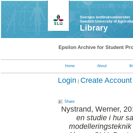
Sveriges lantbruksuniversitet
Swedish University of Agricult
Library
Epsilon Archive for Student Pro
Home
About
B
Login
Create Account
Share
Nystrand, Werner
, 2
en studie i hur s
modelleringsteknik