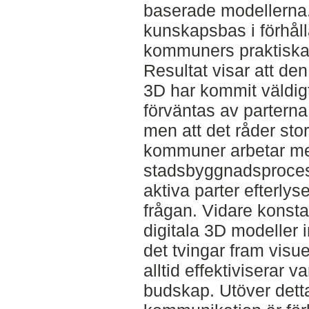
baserade modellerna.
kunskapsbas i förhåll
kommuners praktiska
Resultat visar att de
3D har kommit väldig
förväntas av partern
men att det råder stor 
kommuner arbetar med
stadsbyggnadsproces
aktiva parter efterlys
frågan. Vidare konsta
digitala 3D modeller i
det tvingar fram visue
alltid effektiviserar 
budskap. Utöver dett