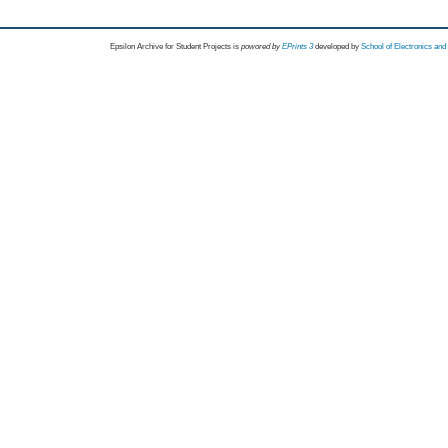
Epsilon Archive for Student Projects is
powored by
EPrints 3
developed by
School of Electronics an