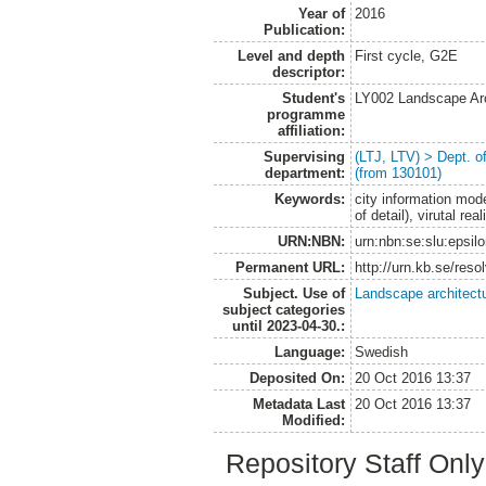
Year of
2016
Publication:
Level and depth
First cycle, G2E
descriptor:
Student's
LY002 Landscape Ar
programme
affiliation:
Supervising
(LTJ, LTV) > Dept. 
department:
(from 130101)
Keywords:
city information mode
of detail), virutal rea
URN:NBN:
urn:nbn:se:slu:epsil
Permanent URL:
http://urn.kb.se/res
Subject. Use of
Landscape architect
subject categories
until 2023-04-30.:
Language:
Swedish
Deposited On:
20 Oct 2016 13:37
Metadata Last
20 Oct 2016 13:37
Modified:
Repository Staff Onl