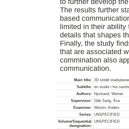
to further develop the
The results further st
based communication
limited in their ability
details that shapes th
Finally, the study fi
that are associated wi
commination also app
communication.
Main title:
3D stödd stadsplane
Subtitle:
en studie i hur samt
Authors:
Nystrand, Werner
Supervisor:
Ode Sang, Åsa
Examiner:
Westin, Anders
Series:
UNSPECIFIED
Volume/Sequential
UNSPECIFIED
designation: