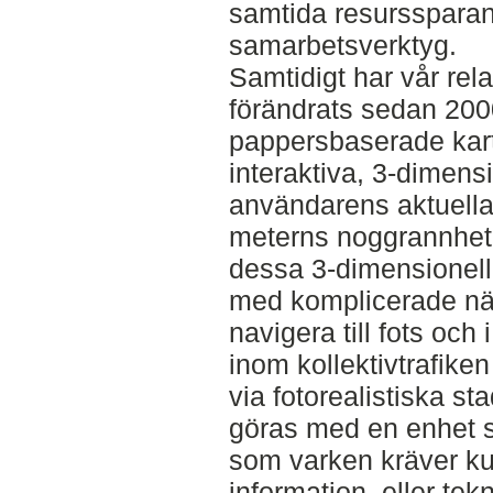
samtida resurssparan
samarbetsverktyg.
Samtidigt har vår relat
förändrats sedan 2000
pappersbaserade kart
interaktiva, 3-dimensi
användarens aktuella
meterns noggrannhet
dessa 3-dimensionell
med komplicerade nät
navigera till fots och i
inom kollektivtrafik
via fotorealistiska st
göras med en enhet s
som varken kräver ku
information, eller tek