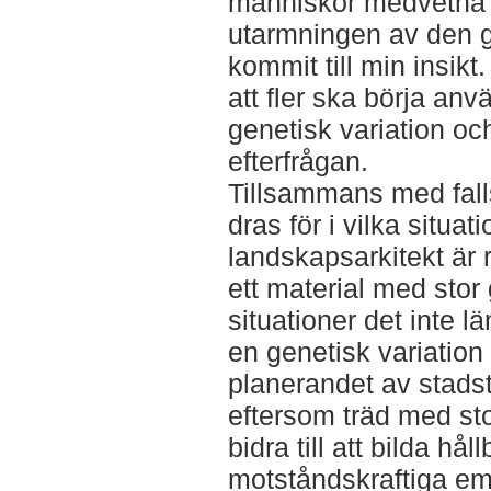
människor medvetna
utarmningen av den g
kommit till min insikt.
att fler ska börja anv
genetisk variation oc
efterfrågan.
Tillsammans med fall
dras för i vilka situa
landskapsarkitekt är 
ett material med stor 
situationer det inte l
en genetisk variation 
planerandet av stads
eftersom träd med sto
bidra till att bilda hå
motståndskraftiga emo