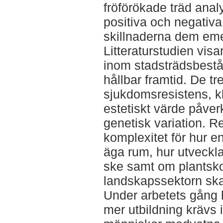
fröförökade träd anal
positiva och negativ
skillnaderna dem eme
Litteraturstudien visa
inom stadsträdsbestån
hållbar framtid. De t
sjukdomsresistens, 
estetiskt värde påverk
genetisk variation. R
komplexitet för hur e
äga rum, hur utveckla
ske samt om plantskol
landskapssektorn ska 
Under arbetets gång h
mer utbildning krävs i