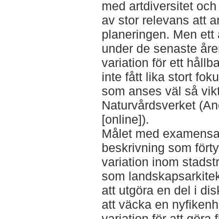
med artdiversitet och 
av stor relevans att a
planeringen. Men et
under de senaste åren
variation för ett håll
inte fått lika stort f
som anses väl så vikt
Naturvårdsverket (An
[online]).
Målet med examensar
beskrivning som förty
variation inom stads
som landskapsarkitekt
att utgöra en del i d
att väcka en nyfikenh
variation för att gör