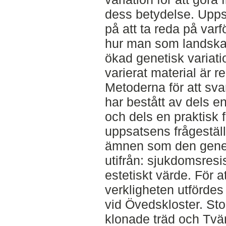
dess betydelse. Upps
på att ta reda på varf
hur man som landskap
ökad genetisk variati
varierat material är re
Metoderna för att sva
har bestått av dels en
och dels en praktisk f
uppsatsens frågeställ
ämnen som den geneti
utifrån: sjukdomsres
estetiskt värde. För a
verkligheten utfördes 
vid Övedskloster. St
klonade träd och Tvä