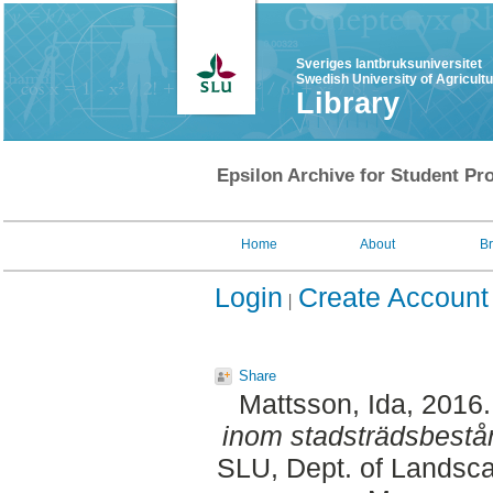
Sveriges lantbruksuniversitet
Swedish University of Agricult
Library
Epsilon Archive for Student Pro
Home
About
B
Login
Create Account
Share
Mattsson, Ida
, 2016
inom stadsträdsbestå
SLU, Dept. of Landsca