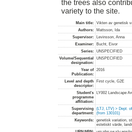
the trees also contri
variety to the site.
Main title:
Vikten av genetisk v
Authors:
Mattsson, Ida
Supervisor:
Levinsson, Anna
Examiner:
Bucht, Eivor
Series:
UNSPECIFIED
Volume/Sequential
UNSPECIFIED
designation:
Year of
2016
Publication:
Level and depth
First cycle, G2E
descriptor:
Student's
LY002 Landscape Ar
programme
affiliation:
Supervising
(LTJ, LTV) > Dept. 
department:
(from 130101)
Keywords:
genetisk variation, 
estetiskt värde, land
URN:NBN:
urn:nbn:se:slu:epsil