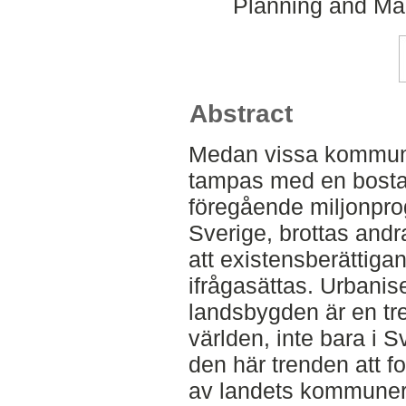
Planning and Ma
Abstract
Medan vissa kommune
tampas med en bostad
föregående miljonpro
Sverige, brottas and
att existensberätti
ifrågasättas. Urbanis
landsbygden är en tre
världen, inte bara i S
den här trenden att fo
av landets kommuner 