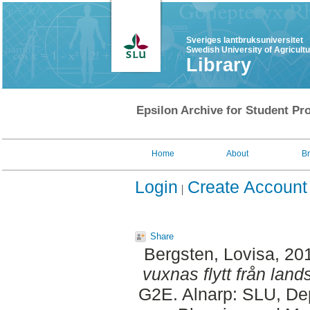
Sveriges lantbruksuniversitet
Swedish University of Agricult
Library
Epsilon Archive for Student Pro
Home
About
B
Login
Create Account
Share
Bergsten, Lovisa
, 20
vuxnas flytt från la
G2E. Alnarp: SLU, Dep