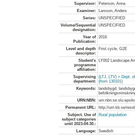
Supervisor:
Peterson, Anna
Examiner:
Larsson, Anders
Series:
UNSPECIFIED
Volume/Sequential
UNSPECIFIED
designation:
Year of
2016
Publication:
Level and depth
First cycle, G2E
descriptor:
Student's
LY002 Landscape Ar
programme
affiliation:
Supervising
(LTJ, LTV) > Dept. 
department:
(from 130101)
Keywords:
landsbygd, landsbygd
befolkningsminsknin
URN:NBN:
urn:nbn:se:slu:epsil
Permanent URL:
http://urn.kb.se/res
Subject. Use of
Rural population
subject categories
until 2023-04-30.:
Language:
Swedish