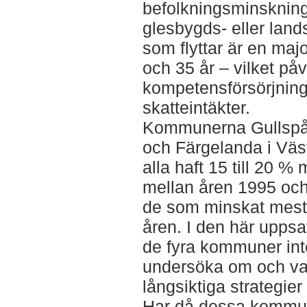
befolkningsminskning
glesbygds- eller la
som flyttar är en maj
och 35 år – vilket på
kompetensförsörjnin
skatteintäkter.
Kommunerna Gullspån
och Färgelanda i Väs
alla haft 15 till 20 %
mellan åren 1995 oc
de som minskat mest 
åren. I den här uppsat
de fyra kommuner inte
undersöka om och va
långsiktiga strategier
Har då dessa kommune