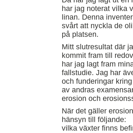
har jag noterat vilka
linan. Denna inventeri
svårt att nyckla de o
på platsen.
Mitt slutresultat där 
kommit fram till redov
har jag lagt fram mina
fallstudie. Jag har äv
och funderingar kring
av andras examensarb
erosion och erosions
När det gäller erosio
hänsyn till följande:
vilka växter finns bef