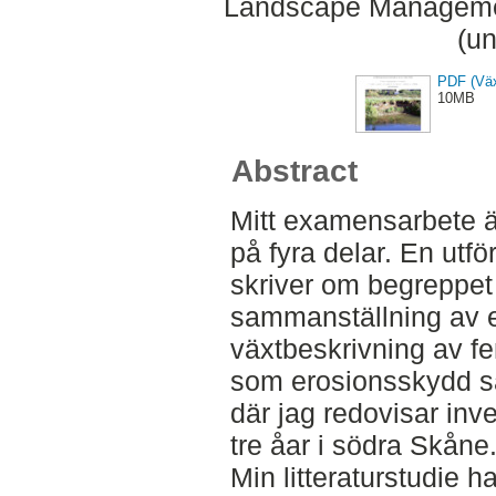
Landscape Managemen
(un
PDF (Väx
10MB
Abstract
Mitt examensarbete 
på fyra delar. En utför
skriver om begreppet
sammanställning av en
växtbeskrivning av 
som erosionsskydd sa
där jag redovisar inv
tre åar i södra Skåne
Min litteraturstudie h