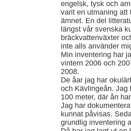
engelsk, tysk och amer
varit en utmaning att 
ämnet. En del littera
längst vår svenska k
bräckvattenväxter och 
inte alls använder mi
Min inventering har j
vintern 2006 och 200
2008.
De åar jag har okulär
och Kävlingeån. Jag h
100 meter, där ån ha
Jag har dokumenterat
kunnat påvisas. Seda
grundlig inventering 
Då har jag lagt ut en 