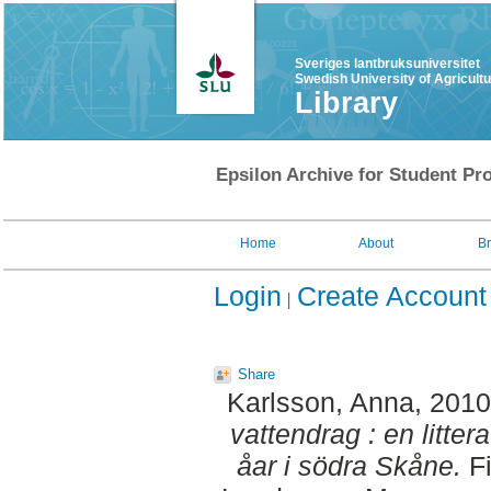
Sveriges lantbruksuniversitet
Swedish University of Agricult
Library
Epsilon Archive for Student Pro
Home
About
B
Login
Create Account
Share
Karlsson, Anna
, 201
vattendrag : en litter
åar i södra Skåne.
Fi