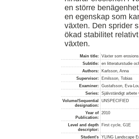
en större benägenhet 
en egenskap som kan 
växten. Den sprider s
ökad stabilitet relativ
växten.
Main title:
Växter som erosions
Subtitle:
en litteraturstudie o
Authors:
Karlsson, Anna
Supervisor:
Emilsson, Tobias
Examiner:
Gustafsson, Eva-Lo
Series:
Självständigt arbete
Volume/Sequential
UNSPECIFIED
designation:
Year of
2010
Publication:
Level and depth
First cycle, G1E
descriptor:
Student's
YLING Landscape Eng