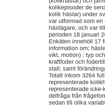
(kolikhästar) och jä
kolikepisoder de sen
kolik hästar) under s
var utformad som en en
hästägare, och var til
perioden 18 januari 20
Enkäten innehöll 17 
information om; häste
vikt, motion) ; typ o
kraftfoder och foderti
stall; samt förändring
Totalt inkom 3264 ful
representerade kolik
representerade icke-k
delfråga från frågefo
sedan till olika varia