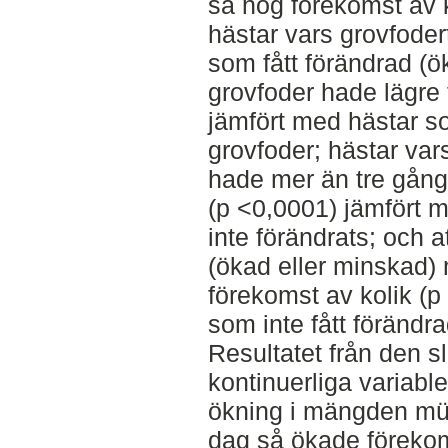
så hög förekomst av 
hästar vars grovfodert
som fått förändrad (
grovfoder hade lägre 
jämfört med hästar 
grovfoder; hästar vars
hade mer än tre gång
(p <0,0001) jämfört m
inte förändrats; och a
(ökad eller minskad)
förekomst av kolik (p
som inte fått förändr
Resultatet från den sl
kontinuerliga variable
ökning i mängden müs
dag så ökade förekoms