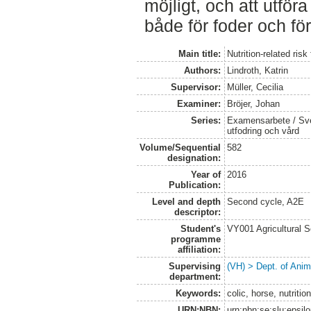
möjligt, och att utföra
både för foder och för
Main title:
Nutrition-related risk
Authors:
Lindroth, Katrin
Supervisor:
Müller, Cecilia
Examiner:
Bröjer, Johan
Series:
Examensarbete / Sver
utfodring och vård
Volume/Sequential
582
designation:
Year of
2016
Publication:
Level and depth
Second cycle, A2E
descriptor:
Student's
VY001 Agricultural 
programme
affiliation:
Supervising
(VH) > Dept. of Anim
department:
Keywords:
colic, horse, nutritio
URN:NBN:
urn:nbn:se:slu:epsil