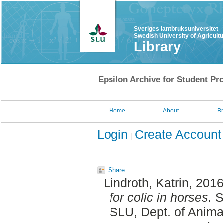
Sveriges lantbruksuniversitet
Swedish University of Agricult
Library
Epsilon Archive for Student Pro
Home
About
B
Login
Create Account
Share
Lindroth, Katrin
, 201
for colic in horses.
S
SLU, Dept. of Anima