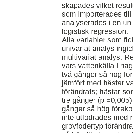
skapades vilket result
som importerades till
analyserades i en uni
logistisk regression.
Alla variabler som fic
univariat analys ingic
multivariat analys. Re
vars vattenkälla i ha
två gånger så hög för
jämfört med hästar va
förändrats; hästar so
tre gånger (p =0,005
gånger så hög föreko
inte utfodrades med n
grovfodertyp förändr