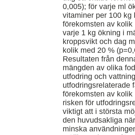
0,005); för varje ml 
vitaminer per 100 kg
förekomsten av kolik 
varje 1 kg ökning i 
kroppsvikt och dag 
kolik med 20 % (p=0,
Resultaten från denna
mängden av olika fode
utfodring och vattning
utfodringsrelaterade
förekomsten av kolik 
risken för utfodringsr
viktigt att i största mö
den huvudsakliga näri
minska användningen 