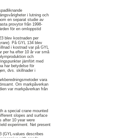
spadliknande
ängsvårigheter i lutning och
enom en separat studie av
fasta provytor från 1998-
rden för en omloppstid
23 blev kostnaden per
yrare). På GYL 134 blev
killnad i kostnad var på GYL
 per ha efter 10 år var små
volymproduktion och
eringspunkter jämfört med
na har betydelse för
n, dvs. skillnader i
 markberedningsmetoder vara
r lönsamt. Om markpåverkan
udien var markpåverkan från
with a special crane mounted
ifferent slopes and surface
gs after 10 year were
 field experiment. Net present
23 (GYL-values describes