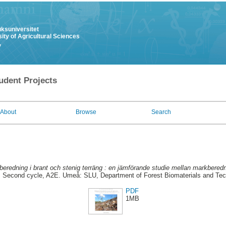
uksuniversitet
ity of Agricultural Sciences
y
udent Projects
About
Browse
Search
eredning i brant och stenig terräng : en jämförande studie mellan markbere
.
Second cycle, A2E. Umeå: SLU, Department of Forest Biomaterials and Tec
PDF
1MB