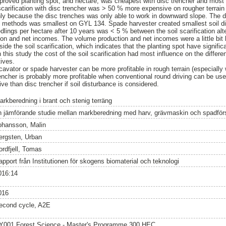
approved planting spot, and hectare, was cheapest with disc trencher and mos
 scarification with disc trencher was > 50 % more expensive on rougher terra
ly because the disc trenches was only able to work in downward slope. The d
tion methods was smallest on GYL 134. Spade harvester created smallest soil di
lings per hectare after 10 years was < 5 % between the soil scarification alt
ion and net incomes. The volume production and net incomes were a little bit h
eside the soil scarification, which indicates that the planting spot have signifi
n this study the cost of the soil scarification had most influence on the differ
tives.
cavator or spade harvester can be more profitable in rough terrain (especially 
trencher is probably more profitable when conventional round driving can be us
e than disc trencher if soil disturbance is considered.
arkberedning i brant och stenig terräng
n jämförande studie mellan markberedning med harv, grävmaskin och spadför
ohansson, Malin
ergsten, Urban
ordfjell, Tomas
apport från Institutionen för skogens biomaterial och teknologi
016:14
016
econd cycle, A2E
Y001 Forest Science - Master's Programme 300 HEC