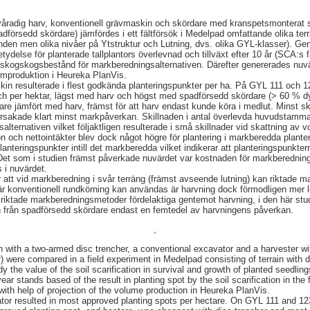
tvåradig harv, konventionell grävmaskin och skördare med kranspetsmonterat 
försedd skördare) jämfördes i ett fältförsök i Medelpad omfattande olika terr
landen men olika nivåer på Ytstruktur och Lutning, dvs. olika GYL-klasser). G
ydelse för planterade tallplantors överlevnad och tillväxt efter 10 år (SCA:s 
skogskogsbestånd för markberedningsalternativen. Därefter genererades nuvä
mproduktion i Heureka PlanVis.
n resulterade i flest godkända planteringspunkter per ha. På GYL 111 och 1
ch per hektar, lägst med harv och högst med spadförsedd skördare (> 60 % d
gare jämfört med harv, främst för att harv endast kunde köra i medlut. Minst s
rsakade klart minst markpåverkan. Skillnaden i antal överlevda huvudstammar
lternativen vilket följaktligen resulterade i små skillnader vid skattning av 
on och nettointäkter blev dock något högre för plantering i markberedda plant
lanteringspunkter intill det markberedda vilket indikerar att planteringspunkter
 Det som i studien främst påverkade nuvärdet var kostnaden för markberedninge
 i nuvärdet.
ar att vid markberedning i svår terräng (främst avseende lutning) kan riktade
När konventionell rundkörning kan användas är harvning dock förmodligen me
 riktade markberedningsmetoder fördelaktiga gentemot harvning, i den här st
h från spadförsedd skördare endast en femtedel av harvningens påverkan.
,
tion with a two-armed disc trencher, a conventional excavator and a harvester 
 were compared in a field experiment in Medelpad consisting of terrain with d
dy the value of the soil scarification in survival and growth of planted seedlin
ear stands based of the result in planting spot by the soil scarification in the
with help of projection of the volume production in Heureka PlanVis.
vator resulted in most approved planting spots per hectare. On GYL 111 and 1