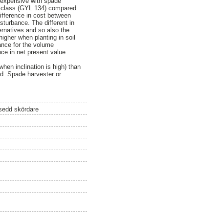
t expensive with spade
in class (GYL 134) compared
ifference in cost between
sturbance. The different in
ernatives and so also the
igher when planting in soil
cance for the volume
ence in net present value
when inclination is high) than
ed. Spade harvester or
sedd skördare