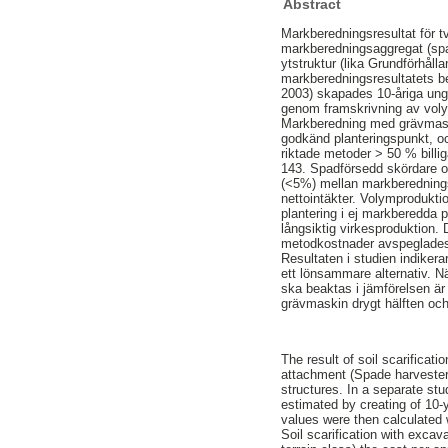
Abstract
Markberedningsresultat för 
markberedningsaggregat (spad
ytstruktur (lika Grundförhål
markberedningsresultatets bet
2003) skapades 10-åriga ung
genom framskrivning av voly
Markberedning med grävmaski
godkänd planteringspunkt, o
riktade metoder > 50 % billi
143. Spadförsedd skördare o
(<5%) mellan markberedningsa
nettointäkter. Volymprodukti
plantering i ej markberedda p
långsiktig virkesproduktion.
metodkostnader avspeglades
Resultaten i studien indiker
ett lönsammare alternativ. 
ska beaktas i jämförelsen är
grävmaskin drygt hälften oc
The result of soil scarifica
attachment (Spade harvester)
structures. In a separate stu
estimated by creating of 10-y
values were then calculated 
Soil scarification with exca