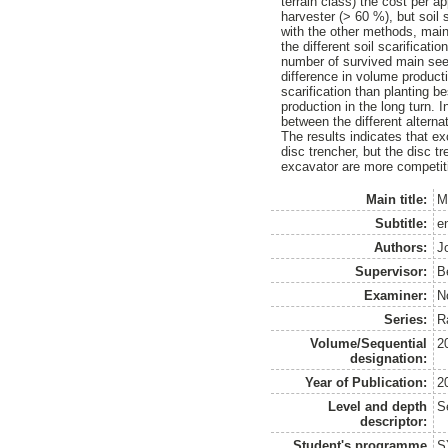
terrain class) the cost per 
harvester (> 60 %), but soil
with the other methods, main
the different soil scarifica
number of survived main seed
difference in volume product
scarification than planting b
production in the long turn. I
between the different alterna
The results indicates that ex
disc trencher, but the disc 
excavator are more competitiv
Main title:
M
Subtitle:
e
Authors:
J
Supervisor:
B
Examiner:
N
Series:
R
Volume/Sequential
2
designation:
Year of Publication:
2
Level and depth
S
descriptor:
Student's programme
S