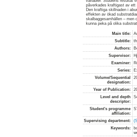
variabler. Studiens resultat
påverkades kraftigast av ett p
Den kraftiga skillnaden i abu
effekten av ökad substratdia
skalbaggesamhällen – men då
kunna peka på olika substrat
Main title:
A
Subtitle:
t
Authors:
B
Supervisor:
H
Examiner:
R
Series:
Ex
Volume/Sequential
2
designation:
Year of Publication:
2
Level and depth
S
descriptor:
Student's programme
S
affiliation:
Supervising department:
(
Keywords:
bo
w