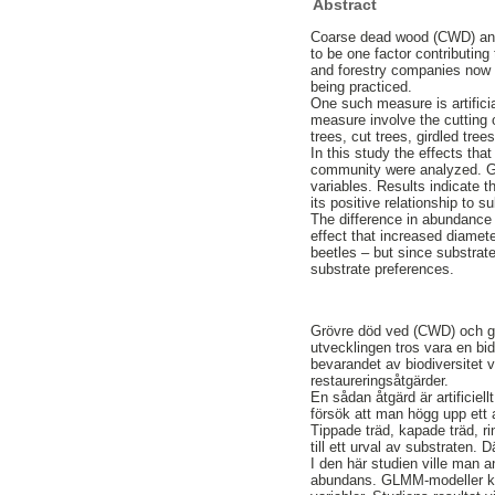
Abstract
Coarse dead wood (CWD) and g
to be one factor contributing
and forestry companies now a
being practiced.
One such measure is artifici
measure involve the cutting 
trees, cut trees, girdled tre
In this study the effects tha
community were analyzed. GL
variables. Results indicate 
its positive relationship to s
The difference in abundance 
effect that increased diamet
beetles – but since substrate
substrate preferences.
Grövre död ved (CWD) och gl
utvecklingen tros vara en bid
bevarandet av biodiversitet 
restaureringsåtgärder.
En sådan åtgärd är artificie
försök att man högg upp ett 
Tippade träd, kapade träd, r
till ett urval av substraten.
I den här studien ville man 
abundans. GLMM-modeller ko