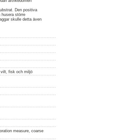
medan artrikedomen
substrat. Den positiva
n husera större
aggar skulle detta även
ilt, fisk och miljö
storation measure, coarse