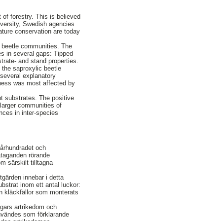
f forestry. This is believed
diversity, Swedish agencies
ature conservation are today
c beetle communities. The
es in several gaps: Tipped
trate- and stand properties.
 the saproxylic beetle
several explanatory
hness was most affected by
nt substrates. The positive
 larger communities of
nces in inter-species
 århundradet och
 åtaganden rörande
 särskilt tilltagna
tgärden innebar i detta
strat inom ett antal luckor:
ån kläckfällor som monterats
ggars artrikedom och
nvändes som förklarande