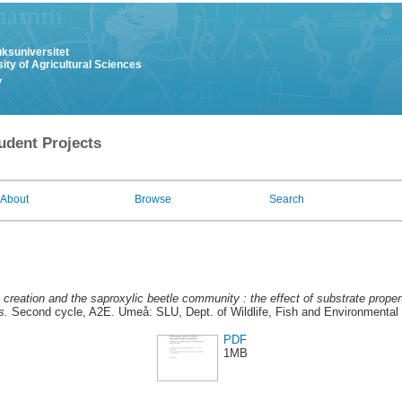
uksuniversitet
ity of Agricultural Sciences
y
udent Projects
About
Browse
Search
ap creation and the saproxylic beetle community : the effect of substrate prop
s.
Second cycle, A2E. Umeå: SLU, Dept. of Wildlife, Fish and Environmental
PDF
1MB