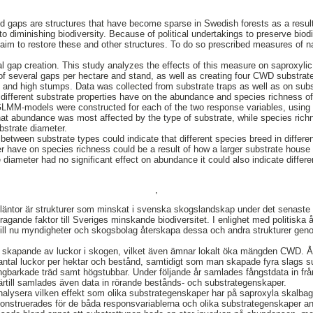
aps are structures that have become sparse in Swedish forests as a result o
 to diminishing biodiversity. Because of political undertakings to preserve bio
im to restore these and other structures. To do so prescribed measures of n
al gap creation. This study analyzes the effects of this measure on saproxyli
of several gaps per hectare and stand, as well as creating four CWD substrat
es and high stumps. Data was collected from substrate traps as well as on subs
t different substrate properties have on the abundance and species richness of
MM-models were constructed for each of the two response variables, using 
that abundance was most affected by the type of substrate, while species ric
ubstrate diameter.
between substrate types could indicate that different species breed in differe
er have on species richness could be a result of how a larger substrate house
 diameter had no significant effect on abundance it could also indicate differe
,
äntor är strukturer som minskat i svenska skogslandskap under det senaste
ragande faktor till Sveriges minskande biodiversitet. I enlighet med politiska
vill nu myndigheter och skogsbolag återskapa dessa och andra strukturer genom
llt skapande av luckor i skogen, vilket även ämnar lokalt öka mängden CWD. Å
antal luckor per hektar och bestånd, samtidigt som man skapade fyra slags sub
ingbarkade träd samt högstubbar. Under följande år samlades fångstdata in fr
 Därtill samlades även data in rörande bestånds- och substrategenskaper.
analysera vilken effekt som olika substrategenskaper har på saproxyla skalba
nstruerades för de båda responsvariablerna och olika substrategenskaper a