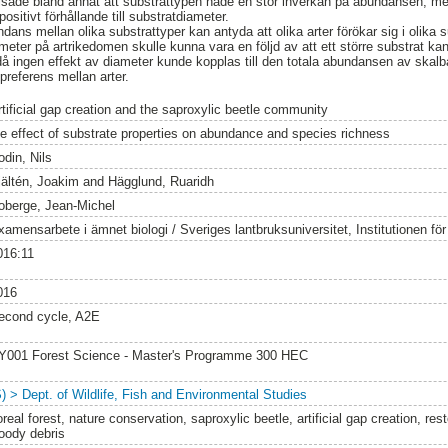
 visade bland annat att substrattypen hade en stor inverkan på abundansen, 
ositivt förhållande till substratdiameter.
ndans mellan olika substrattyper kan antyda att olika arter förökar sig i olika 
meter på artrikedomen skulle kunna vara en följd av att ett större substrat ka
 ingen effekt av diameter kunde kopplas till den totala abundansen av skalb
preferens mellan arter.
rtificial gap creation and the saproxylic beetle community
he effect of substrate properties on abundance and species richness
odin, Nils
jältén, Joakim
and
Hägglund, Ruaridh
oberge, Jean-Michel
amensarbete i ämnet biologi / Sveriges lantbruksuniversitet, Institutionen för v
016:11
016
econd cycle, A2E
Y001 Forest Science - Master's Programme 300 HEC
S) > Dept. of Wildlife, Fish and Environmental Studies
real forest, nature conservation, saproxylic beetle, artificial gap creation, re
oody debris