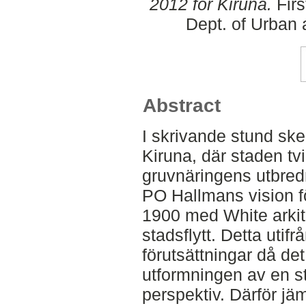
2012 för Kiruna.
Firs
Dept. of Urban
Abstract
I skrivande stund sk
Kiruna, där staden tvin
gruvnäringens utbredn
PO Hallmans vision f
1900 med White arkit
stadsflytt. Detta utif
förutsättningar då det
utformningen av en s
perspektiv. Därför jäm