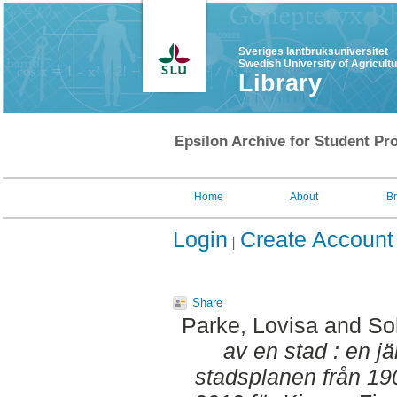
Sveriges lantbruksuniversitet
Swedish University of Agricult
Library
Epsilon Archive for Student Pro
Home
About
B
Login
Create Account
Share
Parke, Lovisa
and
So
av en stad : en j
stadsplanen från 190