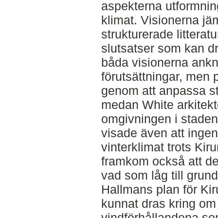
aspekterna utformning
klimat. Visionerna j
strukturerade litterat
slutsatser som kan dr
båda visionerna ankny
förutsättningar, men 
genom att anpassa sta
medan White arkitekter
omgivningen i stadens
visade även att inge
vinterklimat trots Kir
framkom också att de
vad som låg till grund
Hallmans plan för Kir
kunnat dras kring om 
vindförhållandena som