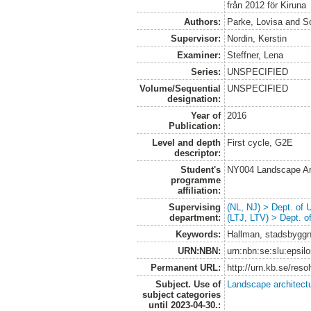
från 2012 för Kiruna
Authors:
Parke, Lovisa
and
S
Supervisor:
Nordin, Kerstin
Examiner:
Steffner, Lena
Series:
UNSPECIFIED
Volume/Sequential
UNSPECIFIED
designation:
Year of
2016
Publication:
Level and depth
First cycle, G2E
descriptor:
Student's
NY004 Landscape Ar
programme
affiliation:
Supervising
(NL, NJ) > Dept. of
department:
(LTJ, LTV) > Dept. 
Keywords:
Hallman, stadsbyggna
URN:NBN:
urn:nbn:se:slu:epsil
Permanent URL:
http://urn.kb.se/res
Subject. Use of
Landscape architect
subject categories
until 2023-04-30.: