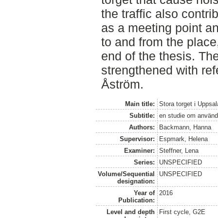
the traffic also contr
as a meeting point an
to and from the place
end of the thesis. Th
strengthened with ref
Åström.
Main title:
Stora torget i Uppsal
Subtitle:
en studie om använd
Authors:
Backmann, Hanna
Supervisor:
Espmark, Helena
Examiner:
Steffner, Lena
Series:
UNSPECIFIED
Volume/Sequential
UNSPECIFIED
designation:
Year of
2016
Publication:
Level and depth
First cycle, G2E