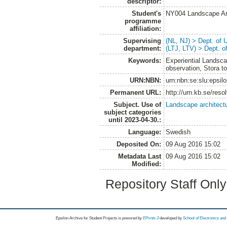
descriptor:
Student's
NY004 Landscape Ar
programme
affiliation:
Supervising
(NL, NJ) > Dept. of
department:
(LTJ, LTV) > Dept. 
Keywords:
Experiential Landsca
observation, Stora to
URN:NBN:
urn:nbn:se:slu:epsil
Permanent URL:
http://urn.kb.se/res
Subject. Use of
Landscape architect
subject categories
until 2023-04-30.:
Language:
Swedish
Deposited On:
09 Aug 2016 15:02
Metadata Last
09 Aug 2016 15:02
Modified:
Repository Staff Onl
Epsilon Archive for Student Projects is
powored by
EPrints 3
developed by
School of Electronics an