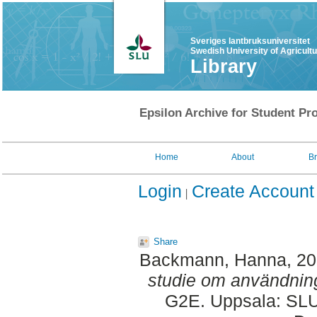
Sveriges lantbruksuniversitet
Swedish University of Agricult
Library
Epsilon Archive for Student Pro
Home
About
B
Login
Create Account
Share
Backmann, Hanna
, 2
studie om användnin
G2E. Uppsala: SLU,