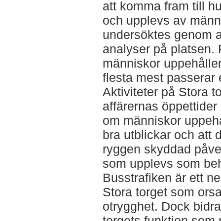
att komma fram till hu
och upplevs av männi
undersöktes genom at
analyser på platsen. R
människor uppehåller 
flesta mest passerar 
Aktiviteter på Stora to
affärernas öppettider 
om människor uppehål
bra utblickar och att d
ryggen skyddad påver
som upplevs som beha
Busstrafiken är ett ne
Stora torget som orsa
otrygghet. Dock bidrar
torgets funktion som 