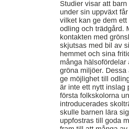
Studier visar att barn
under sin uppväxt får e
vilket kan ge dem ett l
odling och trädgård.
kontakten med grönsk
skjutsas med bil av s
hemmet och sina fritid
många hälsofördelar a
gröna miljöer. Dessa 
ge möjlighet till odli
är inte ett nytt insla
första folkskolorna u
introducerades skoltr
skulle barnen lära sig
uppfostras till goda 
fram till att många a