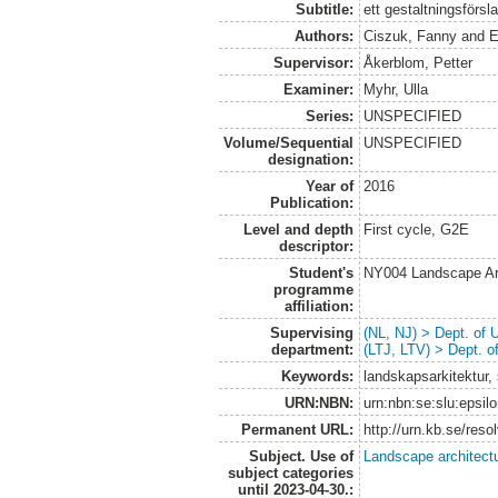
Subtitle:
ett gestaltningsförsl
Authors:
Ciszuk, Fanny
and
E
Supervisor:
Åkerblom, Petter
Examiner:
Myhr, Ulla
Series:
UNSPECIFIED
Volume/Sequential
UNSPECIFIED
designation:
Year of
2016
Publication:
Level and depth
First cycle, G2E
descriptor:
Student's
NY004 Landscape Ar
programme
affiliation:
Supervising
(NL, NJ) > Dept. of
department:
(LTJ, LTV) > Dept. 
Keywords:
landskapsarkitektur, 
URN:NBN:
urn:nbn:se:slu:epsil
Permanent URL:
http://urn.kb.se/res
Subject. Use of
Landscape architect
subject categories
until 2023-04-30.: