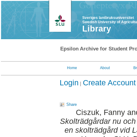
Sveriges lantbruksuniversitet
Swedish University of Agricult
Library
Epsilon Archive for Student Pro
Home
About
B
Login
Create Account
Share
Ciszuk, Fanny
an
Skolträdgårdar nu och d
en skolträdgård vid 