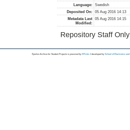
Language:
Swedish
Deposited On:
05 Aug 2016 14:13
Metadata Last
05 Aug 2016 14:15
Modified:
Repository Staff Onl
Epsilon Archive for Student Projects is
powored by
EPrints 3
developed by
School of Electronics an