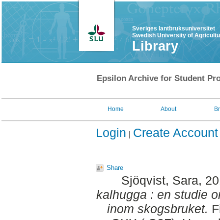
Sveriges lantbruksuniversitet
Swedish University of Agricult
Library
Epsilon Archive for Student Pro
Home
About
B
Login
Create Account
Share
Sjöqvist, Sara
, 2
kalhugga : en studie o
inom skogsbruket.
Fi