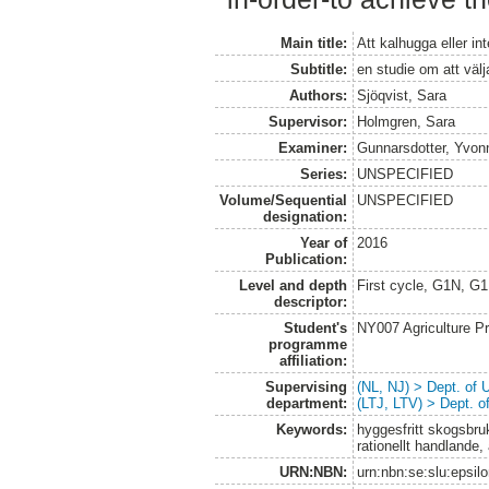
Main title:
Att kalhugga eller in
Subtitle:
en studie om att väl
Authors:
Sjöqvist, Sara
Supervisor:
Holmgren, Sara
Examiner:
Gunnarsdotter, Yvon
Series:
UNSPECIFIED
Volume/Sequential
UNSPECIFIED
designation:
Year of
2016
Publication:
Level and depth
First cycle, G1N, G
descriptor:
Student's
NY007 Agriculture 
programme
affiliation:
Supervising
(NL, NJ) > Dept. of
department:
(LTJ, LTV) > Dept. 
Keywords:
hyggesfritt skogsbr
rationellt handlande,
URN:NBN:
urn:nbn:se:slu:epsil