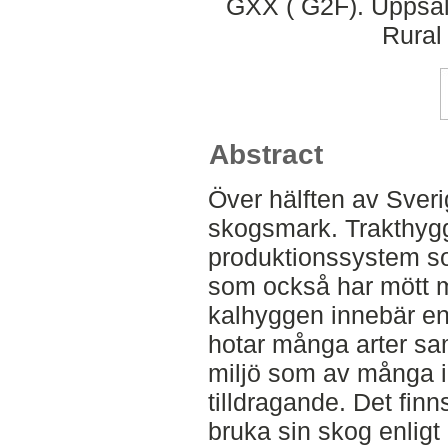
GXX ( G2F). Uppsal
Rural
Abstract
Över hälften av Sveri
skogsmark. Trakthygg
produktionssystem s
som också har mött my
kalhyggen innebär en s
hotar många arter sa
miljö som av många i
tilldragande. Det fin
bruka sin skog enligt 