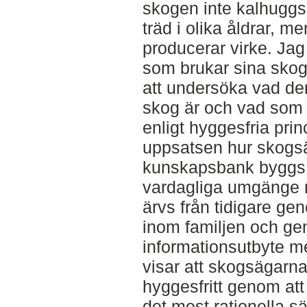
skogen inte kalhuggs 
träd i olika åldrar, 
producerar virke. Jag
som brukar sina skogs
att undersöka vad de
skog är och vad som 
enligt hyggesfria prin
uppsatsen hur skogs
kunskapsbank byggs
vardagliga umgänge 
ärvs från tidigare ge
inom familjen och g
informationsutbyte m
visar att skogsägarna 
hyggesfritt genom att
det mest rationella sä