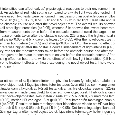
ht intensities can affect calves’ physiological reactions to their environment, i
t. An additional red light setting compared to a white light was also tested in l
were used. Two tests were performed in succession; an obstacle course follow
225±20 lx (full), 5±0.7 lx, 0.5±0.2 lx and 0.5±0.2 lx in red light. Heart rate an
the obstacle course and after the novel-object test. The overall results showe
 all other light intensities (p<0.05), whereas 5 lx showed the lowest heart rate
s from measurements taken before the obstacle course showed the largest incre
 measurements taken after the obstacle course, 225 lx gave the highest heart r
ediate (p<0.05) and 5 lx gave the lowest (p<0.05). After the novel-object test 
wer than both before (p<0.05) and after (p<0.05) the OC. There was no effect of 
y rate was higher after the obstacle course independent of light-intensity (i.e.
ory rate for the measurements taken before the obstacle course and after the n
 red gave an increase in heart rate in calves before the obstacle course. After 
asing effect on heart rate, while the effect of both low light intensities (0.5 lx 
re no treatment effects on heart rate during the novel-object test. There were
ring point.
,
r att se om olika ljusintensiteter kan påverka kalvars fysiologiska reaktion p
ovel-object-test. I låga ljusintensiteter testades även rött ljus som komplement ti
nader gamla kvigkalvar. För att testa kalvarnas fysiologiska respons i 225±20
användes en hinderbana direkt följd av ett novel-object-test. Hjärt- och andn
ter novel-object-testet. Resultaten visade att 225 lx och 0,5 lx med röda lam
p<0,05), medan HR var lägst i 5 lx (p<0,05). Resultaten från mätningar innan h
HR (p<0,05). Resultaten från mätningar efter hinderbanan visade att HR var hög
ött, och 0,5 lx (p<0,05) och lägst i 5 lx (p<0,05). Det fanns inga signifikanta 
ätningar tagna efter novel-object-testet. Ljusintensiteterna gav heller ingen sig