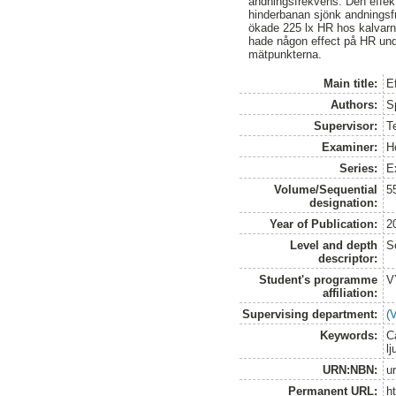
andningsfrekvens. Den effek
hinderbanan sjönk andningsfr
ökade 225 lx HR hos kalvarna,
hade någon effect på HR unde
mätpunkterna.
Main title:
Ef
Authors:
Sp
Supervisor:
T
Examiner:
Ho
Series:
E
Volume/Sequential
5
designation:
Year of Publication:
2
Level and depth
S
descriptor:
Student's programme
V
affiliation:
Supervising department:
(
Keywords:
Ca
lj
URN:NBN:
u
Permanent URL:
h