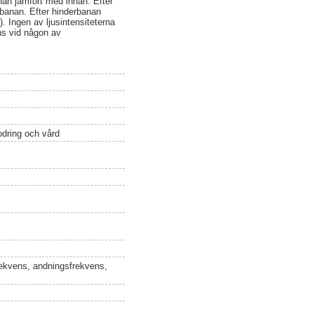
an jämfört med innan. Efter
rbanan. Efter hinderbanan
. Ingen av ljusintensiteterna
ns vid någon av
odring och vård
tfrekvens, andningsfrekvens,