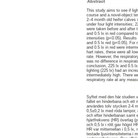
Abstract
This study aims to see if lig
course and a novel-object tes
2–4 month old heifer calves 
under four light intensities; 
were taken before and after 
and 0.5 lx in red compared to
intensities (p<0.05). Result
and 0.5 lx red (p<0.05). For
and 0.5 lx in red were interm
hart rates, these were all lo
rate. However, the respirator
was no difference in respirat
conclusion, 225 lx and 0.5 lx
lighting (225 lx) had an incre
intermediately high. There we
respiratory rate at any measu
Syftet med den här studien va
fallet en hinderbana och ett n
användes tolv stycken 2-4 må
0,5±0,2 lx med röda lampor, 
och efter hinderbanan samt ef
hjärtfrekvens (HR) överlag (
och 0,5 lx i rött gav högst 
HR var mittemellan i 0,5 lx, r
testade ljusintensiteterna i m