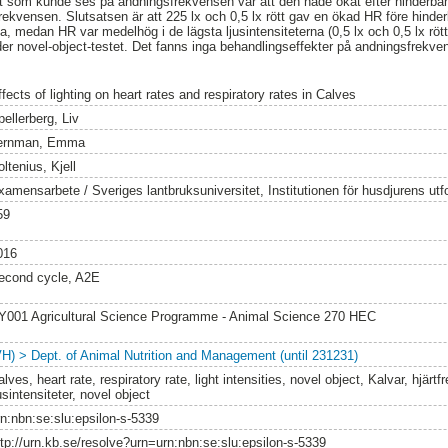
t som kunde ses på andningsfrekvensen var att den hade ökat efter hinderban
ekvensen. Slutsatsen är att 225 lx och 0,5 lx rött gav en ökad HR före hinde
 medan HR var medelhög i de lägsta ljusintensiteterna (0,5 lx och 0,5 lx rött)
r novel-object-testet. Det fanns inga behandlingseffekter på andningsfrekve
fects of lighting on heart rates and respiratory rates in Calves
ellerberg, Liv
ernman, Emma
ltenius, Kjell
xamensarbete / Sveriges lantbruksuniversitet, Institutionen för husdjurens utf
59
016
econd cycle, A2E
Y001 Agricultural Science Programme - Animal Science 270 HEC
VH) > Dept. of Animal Nutrition and Management (until 231231)
lves, heart rate, respiratory rate, light intensities, novel object, Kalvar, hjär
usintensiteter, novel object
rn:nbn:se:slu:epsilon-s-5339
ttp://urn.kb.se/resolve?urn=urn:nbn:se:slu:epsilon-s-5339