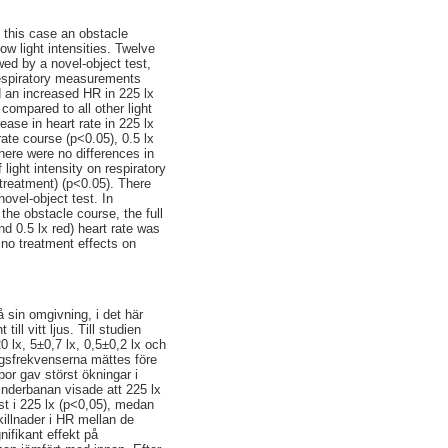
n this case an obstacle
ow light intensities. Twelve
ed by a novel-object test,
d respiratory measurements
d an increased HR in 225 lx
 compared to all other light
ase in heart rate in 225 lx
ate course (p<0.05), 0.5 lx
there were no differences in
light intensity on respiratory
, treatment) (p<0.05). There
ovel-object test. In
the obstacle course, the full
and 0.5 lx red) heart rate was
 no treatment effects on
å sin omgivning, i det här
ll vitt ljus. Till studien
 lx, 5±0,7 lx, 0,5±0,2 lx och
ingsfrekvenserna mättes före
por gav störst ökningar i
inderbanan visade att 225 lx
st i 225 lx (p<0,05), medan
skillnader i HR mellan de
nifikant effekt på