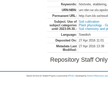
Keywords:
höstvete, etablering
URN:NBN:
urn:nbn:se:slu:epsil
Permanent URL:
http://urn.kb.se/res
Subject. Use of
Soil cultivation
subject categories
Plant physiology - 
until 2023-04-30.:
Soil chemistry and p
Language:
Swedish
Deposited On:
27 Apr 2016 11:01
Metadata Last
27 Apr 2016 13:39
Modified:
Repository Staff Onl
Epsilon Archive for Student Projects is
powored by
EPrints 3
developed by
School of Electronics an