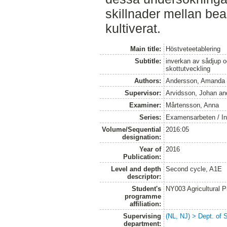
skillnader mellan be
kultiverat.
Main title:
Höstveteetablering
Subtitle:
inverkan av sådjup 
skottutveckling
Authors:
Andersson, Amanda
Supervisor:
Arvidsson, Johan
an
Examiner:
Mårtensson, Anna
Series:
Examensarbeten / Ins
Volume/Sequential
2016:05
designation:
Year of
2016
Publication:
Level and depth
Second cycle, A1E
descriptor:
Student's
NY003 Agricultural 
programme
affiliation:
Supervising
(NL, NJ) > Dept. of 
department: