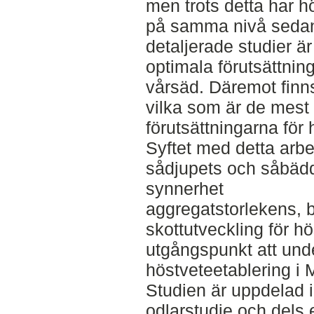
men trots detta har h
på samma nivå sedan
detaljerade studier ä
optimala förutsättning
vårsäd. Däremot finns
vilka som är de mes
förutsättningarna för 
Syftet med detta arbe
sådjupets och såbäd
synnerhet
aggregatstorlekens, 
skottutveckling för h
utgångspunkt att unde
höstveteetablering i 
Studien är uppdelad i
odlarstudie och dels e