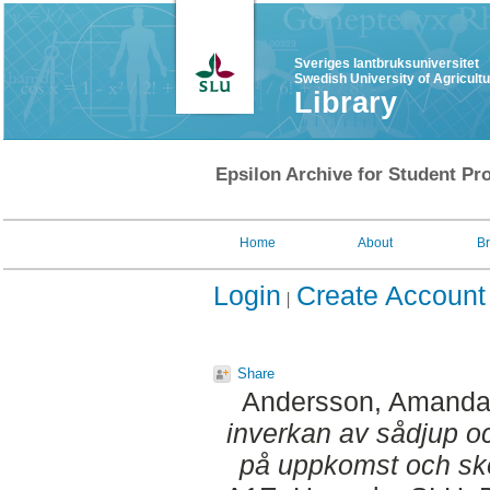
Sveriges lantbruksuniversitet
Swedish University of Agricult
Library
Epsilon Archive for Student Pro
Home
About
B
Login
Create Account
Share
Andersson, Amand
inverkan av sådjup o
på uppkomst och sko