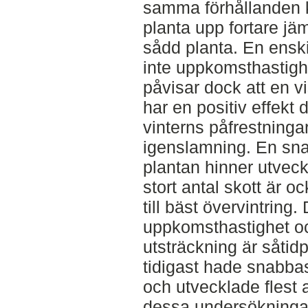
samma förhållanden
planta upp fortare jä
sådd planta. En enski
inte uppkomsthastighe
påvisar dock att en vi
har en positiv effekt
vinterns påfrestninga
igenslamning. En sna
plantan hinner utveckl
stort antal skott är o
till bäst övervintring
uppkomsthastighet och
utsträckning är såtid
tidigast hade snabba
och utvecklade flest a
dessa undersökningar