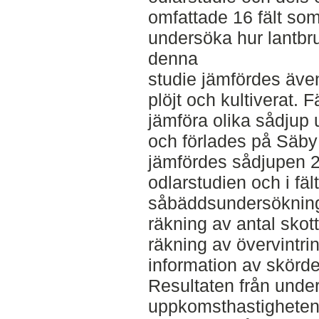
omfattade 16 fält som
undersöka hur lantbru
denna
studie jämfördes äv
plöjt och kultiverat. Fä
jämföra olika sådjup
och förlades på Säby
jämfördes sådjupen 2
odlarstudien och i fä
såbäddsundersökning
räkning av antal skot
räkning av övervintrin
information av skörd
Resultaten från unde
uppkomsthastigheten 