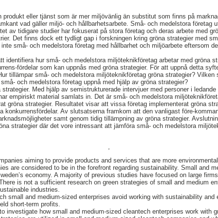
en produkt eller tjänst som är mer miljövänlig än substitut som finns på markn
amkant vad gäller miljö- och hållbarhetsarbete. Små- och medelstora företag ut
t av tidigare studier har fokuserat på stora företag och deras arbete med grö
trier. Det finns dock ett tydligt gap i forskningen kring gröna strategier med 
ar inte små- och medelstora företag med hållbarhet och miljöarbete eftersom det
tt identifiera hur små- och medelstora miljöteknikföretag arbetar med gröna st
rens-fördelar som kan uppnås med gröna strategier. För att uppnå detta syfte
Hur tillämpar små- och medelstora miljöteknikföretag gröna strategier? Vilken 
 små- och medelstora företag uppnå med hjälp av gröna strategier?
strategier. Med hjälp av semistrukturerade intervjuer med personer i ledande b
 har empiriskt material samlats in. Det är små- och medelstora miljöteknikföre
t gröna strategier. Resultatet visar att vissa företag implementerat gröna stra
hållna konkurrensfördelar. Av slutsatserna framkom att den vanligast före-kom
marknadsmöjligheter samt genom tidig tillämpning av gröna strategier. Avslutnin
röna strategier där det vore intressant att jämföra små- och medelstora miljöt
,
anies aiming to provide products and services that are more environmentally
es are considered to be in the forefront regarding sustainability. Small and 
Sweden’s economy. A majority of previous studies have focused on large firms 
There is not a sufficient research on green strategies of small and medium en
sustainable industries.
ch small and medium-sized enterprises avoid working with sustainability and
eld short-term profits.
 to investigate how small and medium-sized cleantech enterprises work with g