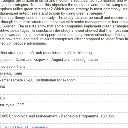
n strategies are utilized in small and medium-sized cleantech companies and 
 green strategies. To meet this objective the study answers the following re
rprises utilize green strategies? Which green strategy is most commonly us
ium-sized enterprises stand to gain by using green strategies?
edominant theory used in the study. The study focuses on small and medium-si
 through four semi-structured interviews with senior management at four envi
 Sweden. The results show that some companies implement green strategies 
etitive advantages. In conclusion the study showed showed that the most c
tegies was emerging market opportunities and early-mover advantage. Finally 
re how small and medium-sized enterprises differ compared to larger firms in
ined competitive advantages.
röna strategier i små- och medelstora miljöteknikföretag
örjesson, David
and
Krajewski, August
and
Lindberg, Jacob
ndersson, Hans
akelius, Karin
xamensarbete / SLU, Institutionen för ekonomi
004
016
irst cycle, G2E
K005 Economics and Management - Bachelor's Programme, 180.0hp
NL, NJ) > Dept. of Economics