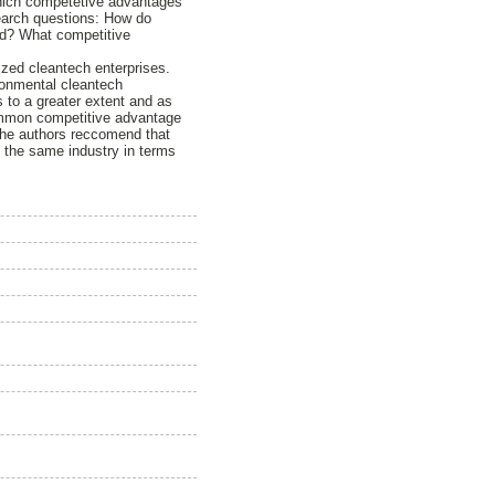
which competetive advantages
search questions: How do
ed? What competitive
zed cleantech enterprises.
ronmental cleantech
to a greater extent and as
ommon competitive advantage
the authors reccomend that
 the same industry in terms