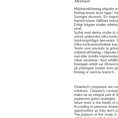
Abstract
Miljöteknikföretag erbjuder 
företag anses även ligga i fr
Sveriges ekonomi. En majorite
framtid kräver hållbara indus
Enligt tidigare studier arbet
vinst.
Syftet med denna studie är a
också undersöka vilka konkur
forskningsfrågor besvarats: 
Vilka konkurrensfördelar kan
Teorin som används är gröna 
miljöteknikföretag i Uppsala
mer eller mindre implementera
vilket resulterar i flest er
företagen erhöll var tillväxt
på ytterligare studier inom g
företag ur samma bransch.
Cleantech companies are comp
solutions. Cleantech compani
make up an integral part of 
implement green strategies. 
future rests in the hands of 
According to previous resear
opportunities as they don’t yi
The purpose of this study is