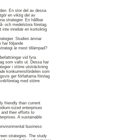
aden. En stor del av dessa
gör en viktig del av
na strategier. En hållbar
små- och medelstora företag.
 inte innebär en kortsiktig
rategier. Studien ämnar
 har följande
strategi är mest tillämpad?
efattningar vid fyra
tag som valts ut. Dessa har
tegier i större utsträckning
mande konkurrensfördelen som
gsvis ger författarna förslag
eknikföretag med större
 friendly than current
medium-sized enterprises
and their efforts to
terprises. A sustainable
 environmental business
reen strategies. The study