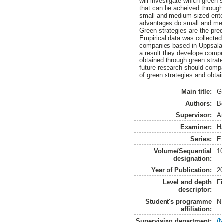
will investigate which gree
that can be acheived through
small and medium-sized ente
advantages do small and med
Green strategies are the pr
Empirical data was collected
companies based in Uppsala,
a result they develope comp
obtained through green stra
future research should compa
of green strategies and obta
Main title:
G
Authors:
B
Supervisor:
A
Examiner:
H
Series:
E
Volume/Sequential
1
designation:
Year of Publication:
2
Level and depth
F
descriptor:
Student's programme
N
affiliation:
Supervising department:
(