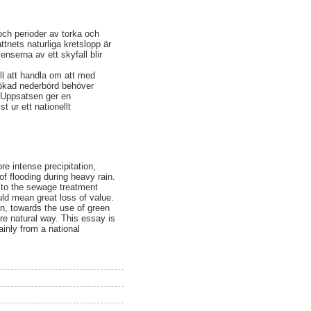
 och perioder av torka och
tnets naturliga kretslopp är
nserna av ett skyfall blir
ll att handla om att med
n ökad nederbörd behöver
 Uppsatsen ger en
t ur ett nationellt
e intense precipitation,
f flooding during heavy rain.
r to the sewage treatment
uld mean great loss of value.
on, towards the use of green
re natural way. This essay is
inly from a national