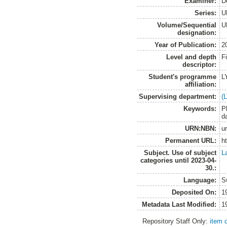
Examiner:
D
Series:
U
Volume/Sequential
U
designation:
Year of Publication:
2
Level and depth
F
descriptor:
Student's programme
L
affiliation:
Supervising department:
(
Keywords:
P
d
URN:NBN:
u
Permanent URL:
h
Subject. Use of subject
L
categories until 2023-04-
30.:
Language:
S
Deposited On:
1
Metadata Last Modified:
1
Repository Staff Only:
item 