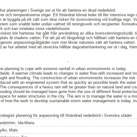
ur planeringen i Sverige ser ut för att hantera en ökad nederbörd.
er och temperaturerna stiger. Ett förändrat klimat leder till fler intensiva regn
 är byggda på ett sätt som ökar risken för översvämning vid kraftiga regn. Vat
stem som snabbt leder undan vattnet till reningsverk och recipienter. Konsekve
rk och kan innebära stora värdeförluster.
isken bör hanteras har gått från användning av olika översvämningsskydd, ti
plats åt stadens vatten. För att på ett långsiktigt och hållbart sätt hantera e
genom anpassningsåtgärder som mer liknar naturens sätt att hantera vatten.
ld av hur arbetet med att utveckla hållbar dagvattenhantering ser ut i dag, främs
,
e planning to cope with extreme rainfall in urban environments is today.
dwide. A warmer climate leads to changes in water flow with increased and mor
ught and flooding. The construction of urban environments increases the risk o
eplaced with an engineered system that as quickly as possible leads the wate
 The consequences of a heavy rain will be greater than on natural land and co
flooding should be managed have gone from the use of different flood protecti
space for water structures in the city. The aim is to manage the water in a mo
 of how the work to develop sustainable storm water management is today, ma
trategisk planering för anpassning till förändrad nederbörd i Svenska städer
undström, Ida-Maria
yllin, Mats