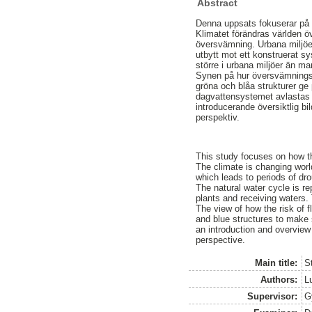
Abstract
Denna uppsats fokuserar på h
Klimatet förändras världen öv
översvämning. Urbana miljöer
utbytt mot ett konstruerat sy
större i urbana miljöer än ma
Synen på hur översvämningsr
gröna och blåa strukturer ge 
dagvattensystemet avlastas 
introducerande översiktlig bi
perspektiv.
This study focuses on how th
The climate is changing worl
which leads to periods of dro
The natural water cycle is r
plants and receiving waters.
The view of how the risk of 
and blue structures to make 
an introduction and overview
perspective.
Main title:
S
Authors:
L
Supervisor:
G