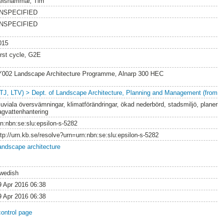
elshammar, Tim
NSPECIFIED
NSPECIFIED
015
irst cycle, G2E
Y002 Landscape Architecture Programme, Alnarp 300 HEC
LTJ, LTV) > Dept. of Landscape Architecture, Planning and Management (from
luviala översvämningar, klimatförändringar, ökad nederbörd, stadsmiljö, planer
agvattenhantering
rn:nbn:se:slu:epsilon-s-5282
ttp://urn.kb.se/resolve?urn=urn:nbn:se:slu:epsilon-s-5282
andscape architecture
wedish
9 Apr 2016 06:38
9 Apr 2016 06:38
control page