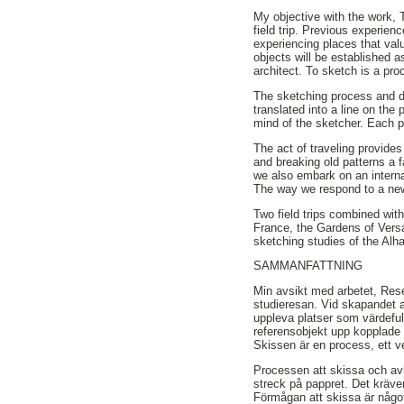
My objective with the work, 
field trip. Previous experien
experiencing places that val
objects will be established a
architect. To sketch is a pro
The sketching process and d
translated into a line on the
mind of the sketcher. Each pe
The act of traveling provide
and breaking old patterns a
we also embark on an intern
The way we respond to a new 
Two field trips combined with
France, the Gardens of Versa
sketching studies of the Al
SAMMANFATTNING
Min avsikt med arbetet, Rese
studieresan. Vid skapandet a
uppleva platser som värdefu
referensobjekt upp kopplade t
Skissen är en process, ett ve
Processen att skissa och av
streck på pappret. Det kräve
Förmågan att skissa är någo