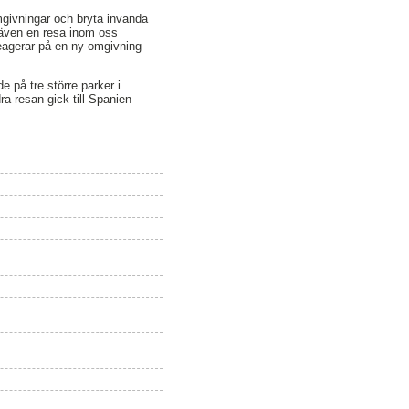
mgivningar och bryta invanda
i även en resa inom oss
reagerar på en ny omgivning
på tre större parker i
a resan gick till Spanien