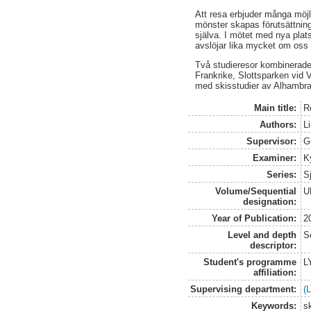
Att resa erbjuder många möjl
mönster skapas förutsättninga
själva. I mötet med nya pla
avslöjar lika mycket om oss
Två studieresor kombinerade
Frankrike, Slottsparken vid 
med skisstudier av Alhambr
Main title:
R
Authors:
L
Supervisor:
G
Examiner:
Ky
Series:
S
Volume/Sequential
U
designation:
Year of Publication:
2
Level and depth
S
descriptor:
Student's programme
L
affiliation:
Supervising department:
(
Keywords:
s