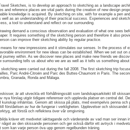
Travel Sketches, is to develop an approach to sketching as a landscape archit
ces and reference places are vital parts during the creation of new design propo
uable knowledge is acquired. By sketching on site, with for example a pen and
s well as an understanding of their practical success. Experiences and sketch
cess, a tool to understand and reflect on our surrounding.
rawing demand a conscious observation and evaluation of what one sees bef
 paper. It requires something of the sketching person and therefore it also prov
rson can improve their sketching ability by regular practice.
s means for new impressions and it stimulates our senses. In the process of 
 favorable environment for new ideas can be established. When we set out on 
al journey within. As we discover new places and make new friends we discov
surrounding tells us about who we are as well as it tells us something about
 sketching were carried out during the fall 2008. The first sketching trip focu
illes, Parc André-Citroën and Parc des Buttes-Chaumont in Paris. The second
hambra, Granada, Ronda and Málaga.
skisser, är att utveckla ett förhållningssätt som landskapsarkitekt till skis
v nya förslag utgör tidigare referenser och upplevda platser en central del. 
ll kunskap inhämtas. Genom att skissa på plats, med exempelvis penna och 
ill förståelsen av hur de fungerar i verkligheten. Upplevelser och skissandet 
rktyg, att förstå och reflektera över vår omgivning.
bilda kräver ett medvetet iakttagande och värderande av vad man ser innan i
r något av den skissande personen och ger också därför ett avtryck i medvet
t som kan varje person öva upp genom regelbunden träning.