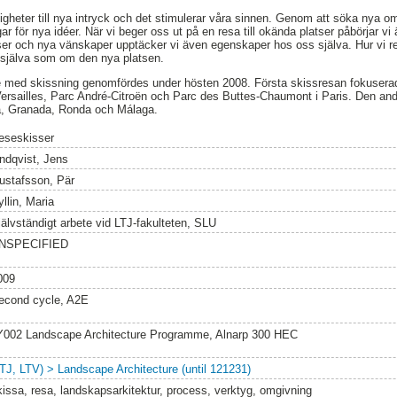
igheter till nya intryck och det stimulerar våra sinnen. Genom att söka nya o
r för nya idéer. När vi beger oss ut på en resa till okända platser påbörjar v
tser och nya vänskaper upptäcker vi även egenskaper hos oss själva. Hur vi 
 själva som om den nya platsen.
 med skissning genomfördes under hösten 2008. Första skissresan fokuserade 
Versailles, Parc André-Citroën och Parc des Buttes-Chaumont i Paris. Den andr
a, Granada, Ronda och Málaga.
eseskisser
indqvist, Jens
ustafsson, Pär
llin, Maria
jälvständigt arbete vid LTJ-fakulteten, SLU
NSPECIFIED
009
econd cycle, A2E
Y002 Landscape Architecture Programme, Alnarp 300 HEC
LTJ, LTV) > Landscape Architecture (until 121231)
kissa, resa, landskapsarkitektur, process, verktyg, omgivning