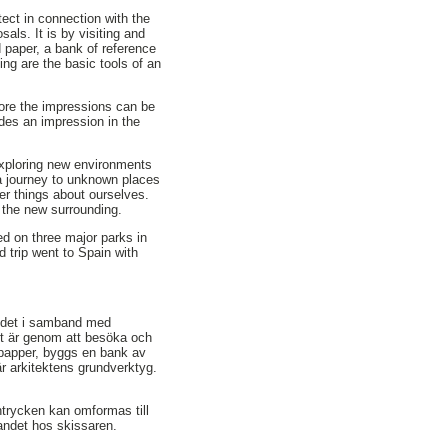
ect in connection with the
sals. It is by visiting and
 paper, a bank of reference
ing are the basic tools of an
ore the impressions can be
ides an impression in the
exploring new environments
a journey to unknown places
er things about ourselves.
 the new surrounding.
sed on three major parks in
 trip went to Spain with
sandet i samband med
Det är genom att besöka och
papper, byggs en bank av
är arkitektens grundverktyg.
ntrycken kan omformas till
andet hos skissaren.