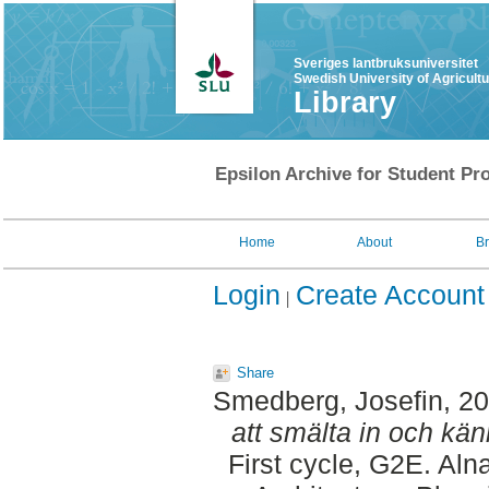
Sveriges lantbruksuniversitet
Swedish University of Agricult
Library
Epsilon Archive for Student Pro
Home
About
B
Login
Create Account
Share
Smedberg, Josefin
, 2
att smälta in och kän
First cycle, G2E. Al