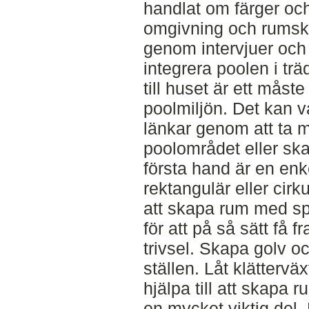
handlat om färger och
omgivning och rumsk
genom intervjuer och l
integrera poolen i tr
till huset är ett måst
poolmiljön. Det kan v
länkar genom att ta ma
poolområdet eller skap
första hand är en enk
rektangulär eller cirk
att skapa rum med spa
för att på så sätt få 
trivsel. Skapa golv o
ställen. Låt klättervä
hjälpa till att skapa 
en mycket viktig del