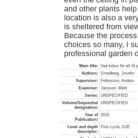
and other plants help
location is also a ver
is sheltered from view
Because the process 
choices so many, I su
professional garden 
Main title:
Vad krävs för att få 
Authors:
Smedberg, Josefin
Supervisor:
Folkesson, Anders
Examiner:
Jansson, Märit
Series:
UNSPECIFIED
Volume/Sequential
UNSPECIFIED
designation:
Year of
2015
Publication:
Level and depth
First cycle, G2E
descriptor: