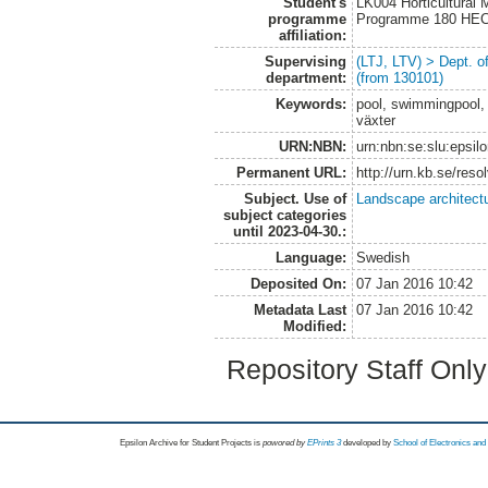
Student's
LK004 Horticultural
programme
Programme 180 HE
affiliation:
Supervising
(LTJ, LTV) > Dept. 
department:
(from 130101)
Keywords:
pool, swimmingpool, i
växter
URN:NBN:
urn:nbn:se:slu:epsil
Permanent URL:
http://urn.kb.se/res
Subject. Use of
Landscape architect
subject categories
until 2023-04-30.:
Language:
Swedish
Deposited On:
07 Jan 2016 10:42
Metadata Last
07 Jan 2016 10:42
Modified:
Repository Staff Onl
Epsilon Archive for Student Projects is
powored by
EPrints 3
developed by
School of Electronics an