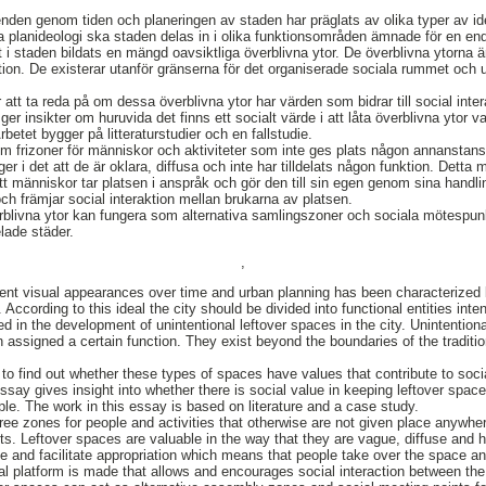
den genom tiden och planeringen av staden har präglats av olika typer av ide
a planideologi ska staden delas in i olika funktionsområden ämnade för en en
et i staden bildats en mängd oavsiktliga överblivna ytor. De överblivna ytorna 
nktion. De existerar utanför gränserna för det organiserade sociala rummet och
att ta reda på om dessa överblivna ytor har värden som bidrar till social int
r insikter om huruvida det finns ett socialt värde i att låta överblivna ytor 
betet bygger på litteraturstudier och en fallstudie.
om frizoner för människor och aktiviteter som inte ges plats någon annansta
r i det att de är oklara, diffusa och inte har tilldelats någon funktion. Detta 
att människor tar platsen i anspråk och gör den till sin egen genom sina handl
 och främjar social interaktion mellan brukarna av platsen.
rblivna ytor kan fungera som alternativa samlingszoner och sociala mötespun
lade städer.
,
ent visual appearances over time and urban planning has been characterized b
 According to this ideal the city should be divided into functional entities int
ted in the development of unintentional leftover spaces in the city. Unintention
assigned a certain function. They exist beyond the boundaries of the traditio
 to find out whether these types of spaces have values that contribute to soci
say gives insight into whether there is social value in keeping leftover spac
le. The work in this essay is based on literature and a case study.
ee zones for people and activities that otherwise are not given place anywhere
ts. Leftover spaces are valuable in the way that they are vague, diffuse and
e and facilitate appropriation which means that people take over the space an
ial platform is made that allows and encourages social interaction between the