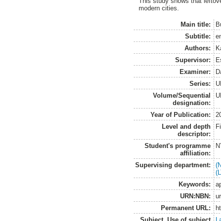
This study shows that leftov
modern cities.
Main title:
B
Subtitle:
e
Authors:
K
Supervisor:
Es
Examiner:
D
Series:
U
Volume/Sequential
U
designation:
Year of Publication:
2
Level and depth
F
descriptor:
Student's programme
N
affiliation:
Supervising department:
(
(
Keywords:
a
URN:NBN:
u
Permanent URL:
h
Subject. Use of subject
L