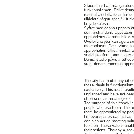
Staden har haft många utseen
funktionalismen. Enligt denn
resultat av detta ideal har d
tilldelats någon specifik fu
betydelselösa.
Syftet med denna uppsats är 
som brukar dem. Uppsatsen ge
approprieras av människor. Ar
Överblivna ytor kan agera s
mötesplatser. Dess värde ligge
appropriation vilket innebär 
social plattform som tillåter
Denna studie påvisar att öve
ytor i dagens moderna uppde
The city has had many differ
those ideals is functionalism.
exclusively. This ideal resul
unplanned and have not been 
often seen as meaningless.
The purpose of this essay is
people who use them. This es
them be appropriated by peop
Leftover spaces can act as fr
can also act as meeting poin
function. These values enabl
their actions. Thereby a soc