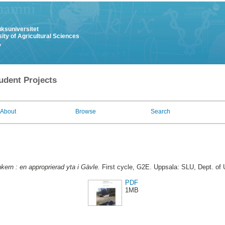
uksuniversitet
ity of Agricultural Sciences
y
udent Projects
About
Browse
Search
kern : en approprierad yta i Gävle.
First cycle, G2E. Uppsala: SLU, Dept. of
PDF
1MB