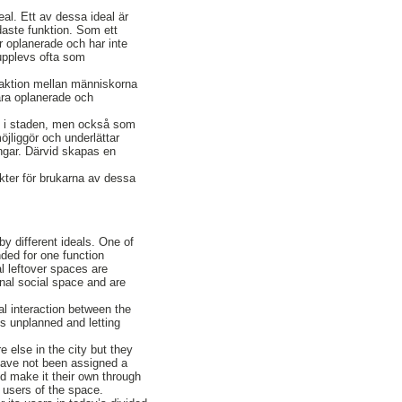
al. Ett av dessa ideal är
daste funktion. Som ett
är oplanerade och har inte
 upplevs ofta som
eraktion mellan människorna
vara oplanerade och
ns i staden, men också som
möjliggör och underlättar
ingar. Därvid skapas en
kter för brukarna av dessa
y different ideals. One of
ended for one function
al leftover spaces are
nal social space and are
al interaction between the
es unplanned and letting
 else in the city but they
 have not been assigned a
d make it their own through
 users of the space.