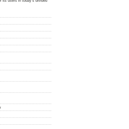
 its users in today’s divided
r