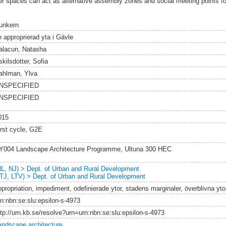
er spaces can act as alternative assembly zones and social meeting points for
unkern
n approprierad yta i Gävle
alacun, Natasha
kilsdotter, Sofia
ahlman, Ylva
NSPECIFIED
NSPECIFIED
015
irst cycle, G2E
Y004 Landscape Architecture Programme, Ultuna 300 HEC
NL, NJ) > Dept. of Urban and Rural Development
LTJ, LTV) > Dept. of Urban and Rural Development
ppropriation, impediment, odefinierade ytor, stadens marginaler, överblivna yto
rn:nbn:se:slu:epsilon-s-4973
ttp://urn.kb.se/resolve?urn=urn:nbn:se:slu:epsilon-s-4973
andscape architecture