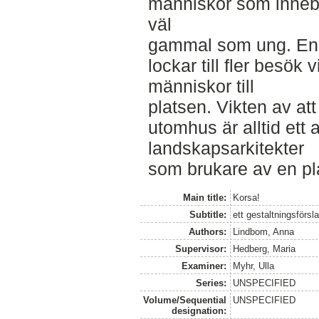
människor som innebä
väl
gammal som ung. En p
lockar till fler besök v
människor till
platsen. Vikten av att
utomhus är alltid ett 
landskapsarkitekter
som brukare av en pl
Main title:
Korsa!
Subtitle:
ett gestaltningsförsl
Authors:
Lindbom, Anna
Supervisor:
Hedberg, Maria
Examiner:
Myhr, Ulla
Series:
UNSPECIFIED
Volume/Sequential
UNSPECIFIED
designation: