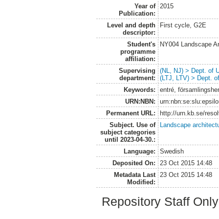
Year of
2015
Publication:
Level and depth
First cycle, G2E
descriptor:
Student's
NY004 Landscape Ar
programme
affiliation:
Supervising
(NL, NJ) > Dept. of
department:
(LTJ, LTV) > Dept. 
Keywords:
entré, församlingshem
URN:NBN:
urn:nbn:se:slu:epsil
Permanent URL:
http://urn.kb.se/res
Subject. Use of
Landscape architect
subject categories
until 2023-04-30.:
Language:
Swedish
Deposited On:
23 Oct 2015 14:48
Metadata Last
23 Oct 2015 14:48
Modified:
Repository Staff Onl