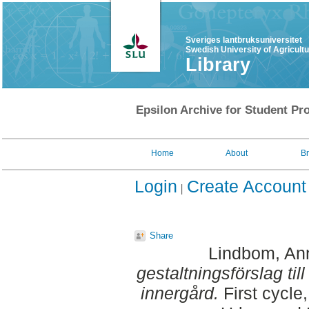
Sveriges lantbruksuniversitet
Swedish University of Agricult
Library
Epsilon Archive for Student Pro
Home
About
B
Login
Create Account
Share
Lindbom, An
gestaltningsförslag ti
innergård.
First cycle