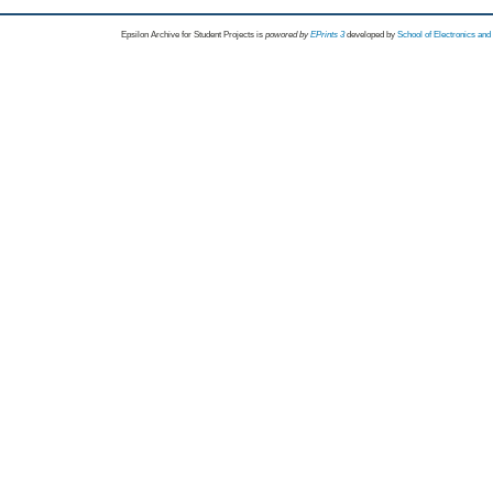
Epsilon Archive for Student Projects is
powored by
EPrints 3
developed by
School of Electronics an