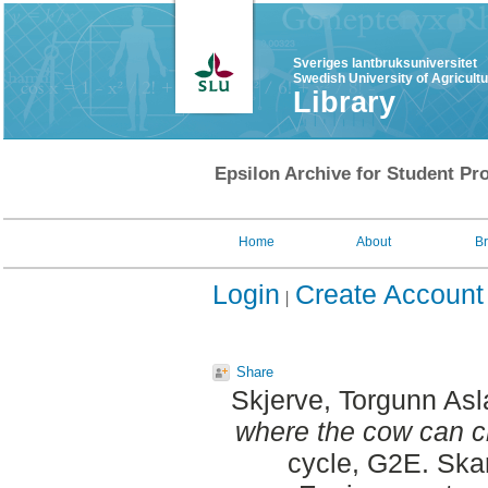
Sveriges lantbruksuniversitet
Swedish University of Agricult
Library
Epsilon Archive for Student Pro
Home
About
B
Login
Create Account
Share
Skjerve, Torgunn As
where the cow can ch
cycle, G2E. Ska