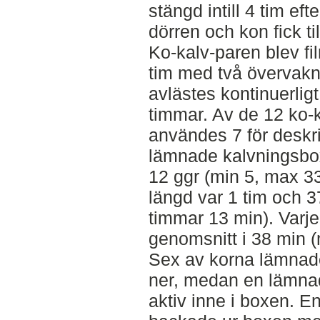
stängd intill 4 tim ef
dörren och kon fick ti
Ko-kalv-paren blev fi
tim med två övervakn
avlästes kontinuerligt
timmar. Av de 12 ko-
användes 7 för deskri
lämnade kalvningsbo
12 ggr (min 5, max 33
längd var 1 tim och 
timmar 13 min). Varje
genomsnitt i 38 min 
Sex av korna lämnad
ner, medan en lämnad
aktiv inne i boxen. En