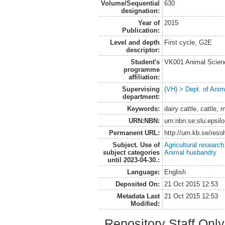
Volume/Sequential
630
designation:
Year of
2015
Publication:
Level and depth
First cycle, G2E
descriptor:
Student's
VK001 Animal Scien
programme
affiliation:
Supervising
(VH) > Dept. of Anim
department:
Keywords:
dairy cattle, cattle,
URN:NBN:
urn:nbn:se:slu:epsil
Permanent URL:
http://urn.kb.se/res
Subject. Use of
Agricultural research
subject categories
Animal husbandry
until 2023-04-30.:
Language:
English
Deposited On:
21 Oct 2015 12:53
Metadata Last
21 Oct 2015 12:53
Modified:
Repository Staff Onl