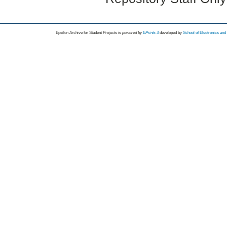
Epsilon Archive for Student Projects is
powored by
EPrints 3
developed by
School of Electronics an