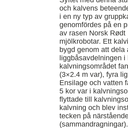
och kalvens beteende 
i en ny typ av grupp
genomfördes på en pr
av rasen Norsk Rødt Fe
mjölkrobotar. Ett kal
bygd genom att dela 
liggbåsavdelningen i l
kalvningsområdet fan
(3×2.4 m var), fyra li
Ensilage och vatten f
5 kor var i kalvnings
flyttade till kalvnin
kalvning och blev ins
tecken på närstående
(sammandragningar). D