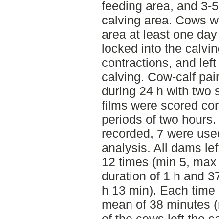
feeding area, and 3-5
calving area. Cows w
area at least one day
locked into the calvin
contractions, and left 
calving. Cow-calf pai
during 24 h with two
films were scored con
periods of two hours.
recorded, 7 were used
analysis. All dams le
12 times (min 5, max 
duration of 1 h and 
h 13 min). Each time
mean of 38 minutes (
of the cows left the c