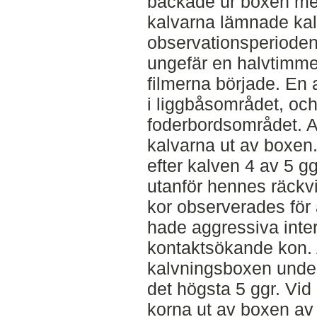
backade ur boxen me
kalvarna lämnade ka
observationsperiode
ungefär en halvtimme
filmerna började. En
i liggbåsområdet, oc
foderbordsområdet. Al
kalvarna ut av boxen.
efter kalven 4 av 5 g
utanför hennes räckv
kor observerades för 
hade aggressiva inte
kontaktsökande kon. A
kalvningsboxen under 
det högsta 5 ggr. Vid e
korna ut av boxen av 