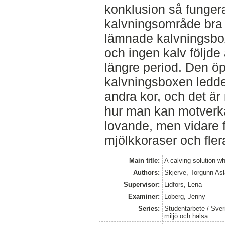
konklusion så funger
kalvningsområde bra 
lämnade kalvningsbo
och ingen kalv följde
längre period. Den öp
kalvningsboxen ledde 
andra kor, och det är
hur man kan motverka
lovande, men vidare
mjölkkoraser och fler
Main title:
A calving solution w
Authors:
Skjerve, Torgunn As
Supervisor:
Lidfors, Lena
Examiner:
Loberg, Jenny
Series:
Studentarbete / Sveri
miljö och hälsa