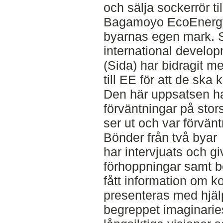
och sälja sockerrör ti
Bagamoyo EcoEnergy 
byarnas egen mark. 
international develo
(Sida) har bidragit m
till EE för att de ska
Den här uppsatsen h
förväntningar på stor
ser ut och var förvän
Bönder från två byar
har intervjuats och gi
förhoppningar samt be
fått information om k
presenteras med hjäl
begreppet imaginarie