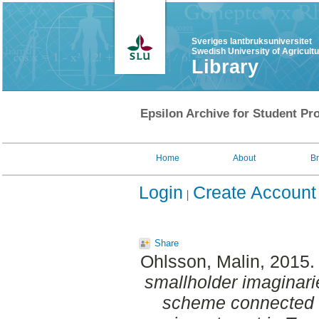
Sveriges lantbruksuniversitet
Swedish University of Agricult
Library
Epsilon Archive for Student Pro
Home
About
B
Login
Create Account
Share
Ohlsson, Malin
, 2015
smallholder imaginar
scheme connected to