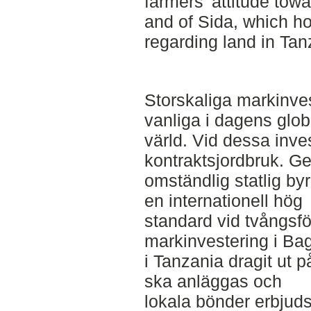
farmers’ attitude tow
and of Sida, which h
regarding land in Tan
Storskaliga markinves
vanliga i dagens glob
värld. Vid dessa inves
kontraktsjordbruk. G
omständlig statlig byr
en internationell hög
standard vid tvångsfö
markinvestering i Ba
i Tanzania dragit ut p
ska anläggas och
lokala bönder erbjuds