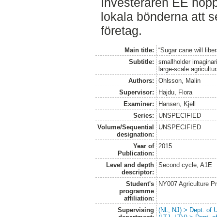
Investeraren EE hop
lokala bönderna att se
företag.
Main title:
“Sugar cane will liber
Subtitle:
smallholder imagina
large-scale agricultu
Authors:
Ohlsson, Malin
Supervisor:
Hajdu, Flora
Examiner:
Hansen, Kjell
Series:
UNSPECIFIED
Volume/Sequential
UNSPECIFIED
designation:
Year of
2015
Publication:
Level and depth
Second cycle, A1E
descriptor:
Student's
NY007 Agriculture 
programme
affiliation:
Supervising
(NL, NJ) > Dept. of