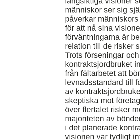
långsiktiga visioner s
människor ser sig sjä
påverkar människors 
för att nå sina vision
förväntningarna är be
relation till de riske
Trots förseningar oc
kontraktsjordbruket in
från fältarbetet att b
levnadsstandard till f
av kontraktsjordbruk
skeptiska mot företag
över flertalet risker
majoriteten av bönder
i det planerade kontr
visionen var tydligt i