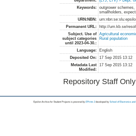
department:
(LTJ, LTV) > Dept. 
Keywords:
outgrower schemes, l
smallholders, expect
URN:NBN:
urn:nbn:se:slu:epsil
Permanent URL:
http://urn.kb.se/res
Subject. Use of
Agricultural economi
subject categories
Rural population
until 2023-04-30.:
Language:
English
Deposited On:
17 Sep 2015 13:12
Metadata Last
17 Sep 2015 13:12
Modified:
Repository Staff Onl
Epsilon Archive for Student Projects is
powored by
EPrints 3
developed by
School of Electronics an