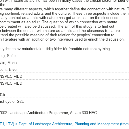
on with nature as a child has been in many cases the crucial factor for late
 the
re many different aspects, which together define the connection with nature.
eighborhood, related adults and the culture. These three aspects include thems
early contact as a child with nature has got an impact on the closeness
 commitment as an adult. The question of which connection with nature
 be created will also be discussed. The aim of this study is to find out
n between the contact with nature as a child and the closeness to nature
stand the possible meaning of their relation for peoples’ connection to
 literature with an addition of two interviews used to enrich the discussion.
etydelsen av naturkontakt i tidig ålder för framtida naturanknytning
erg, Sofie
ylin, Maria
ucht, Eivor
NSPECIFIED
NSPECIFIED
015
irst cycle, G2E
Y002 Landscape Architecture Programme, Alnarp 300 HEC
LTJ, LTV) > Dept. of Landscape Architecture, Planning and Management (from