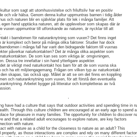
 kultur som sagt att utomhusvistelse och friluftsliv har en positiv
de och vår hälsa. Genom denna kultur uppmuntras barnen i tidig ålder
hus och naturen blir en självklar plats för lek i många familjer. Att
t på egen hand upptäcka naturen, att de upplevelser som skapas där är
e vuxen uppmuntrar till utforskande av naturen, är nycklar till att
.
ntakt i barndomen för naturanknytning som vuxen? Det finns inget
n är komplext och beror på många olika faktorer. Studier har dock
 barndomen i många fall har varit den bidragande faktorn till vuxnas
kter påverkar naturkontakten? Det är många olika aspekter som
 naturkontakten. De som kan ses som viktiga är: omgivningen,
. Dessa tre innefattar i sin hand ytterligare aspekter.
det är viktigt med naturkontakt hos barn för att de som vuxna ska
en och ha ett miljöengagemang. Frågan om vilken typ av naturkontakt
den skapas, tas också upp. Målet är att se om det finns en koppling
men och naturanknytning som vuxen, för att förstå den eventuella
uranknytning. Arbetet bygger på litteratur och kompletteras av två
kussion.
,
ng have had a culture that says that outdoor activities and spending time in n
ealth. Through this culture children are encouraged at an early age to spend a
ace for pleasure in many families. The opportunity for children to discover na
e and that a related adult encourages to explore nature, are key factors
nection with nature.
act with nature as a child for the closeness to nature as an adult? This
properly, as those interactions are complex and rely on many different facto