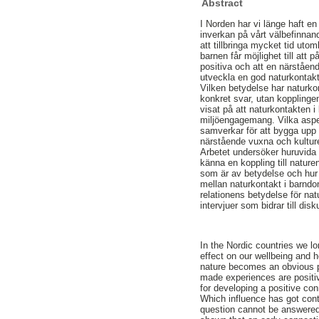
Abstract
I Norden har vi länge haft en
inverkan på vårt välbefinnan
att tillbringa mycket tid utom
barnen får möjlighet till at
positiva och att en närståend
utveckla en god naturkontakt
Vilken betydelse har naturko
konkret svar, utan kopplinge
visat på att naturkontakten i
miljöengagemang. Vilka aspe
samverkar för att bygga upp
närstående vuxna och kulturen
Arbetet undersöker huruvida 
känna en koppling till natur
som är av betydelse och hur 
mellan naturkontakt i barndo
relationens betydelse för nat
intervjuer som bidrar till dis
In the Nordic countries we lo
effect on our wellbeing and h
nature becomes an obvious pl
made experiences are positiv
for developing a positive con
Which influence has got cont
question cannot be answered 