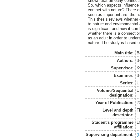
shown that an early connecti
So, which aspects influence
contact with nature? There a
seen as important are: the n
This thesis reviews whether 
to nature and environmental
is significant and how it can
whether there is a connectio
as an adult in order to under
nature. The study is based on
Main title:
B
Authors:
B
Supervisor:
K
Examiner:
B
Series:
U
Volume/Sequential
U
designation:
Year of Publication:
2
Level and depth
F
descriptor:
Student's programme
L
affiliation:
Supervising department:
(