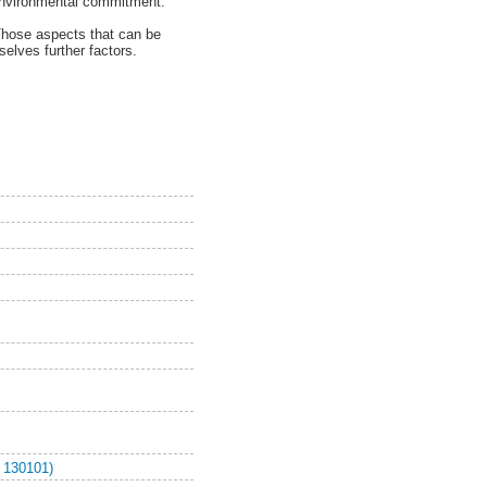
r environmental commitment.
 Those aspects that can be
elves further factors.
 130101)