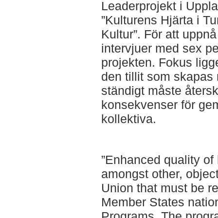
Leaderprojekt i Uppl
”Kulturens Hjärta i T
Kultur”. För att uppnå
intervjuer med sex pe
projekten. Fokus ligg
den tillit som skapa
ständigt måste åters
konsekvenser för ge
kollektiva.
”Enhanced quality of l
amongst other, objec
Union that must be r
Member States natio
Programs. The progr