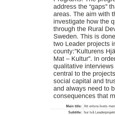
address the “gaps” tha
areas. The aim with th
investigate how the qu
through the Rural De
Sweden. This is done 
two Leader projects 
county:”Kulturens Hjä
Mat – Kultur”. In ord
qualitative interview
central to the projec
social capital and tr
and always need to b
consequences that mi
Main title:
Att erövra livets men
Subtitle:
hur två Leaderproje