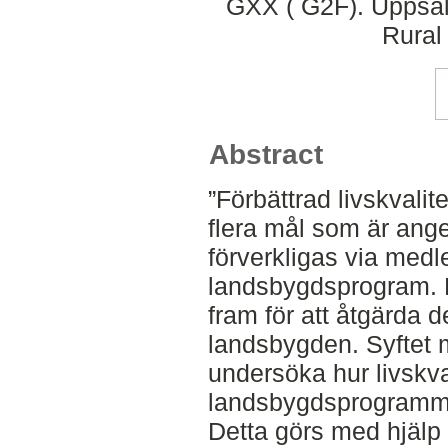
GXX ( G2F). Uppsal
Rural
Abstract
”Förbättrad livskvalit
flera mål som är ang
förverkligas via med
landsbygdsprogram. 
fram för att åtgärda 
landsbygden. Syftet 
undersöka hur livskval
landsbygdsprogramme
Detta görs med hjälp a