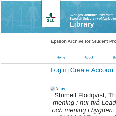
Sveriges lantbruksuniversitet
Swedish University of Agricult
Library
Epsilon Archive for Student Pro
Home
About
B
Login
Create Account
Share
Strimell Flodqvist, T
mening : hur två Lea
och mening i bygden.