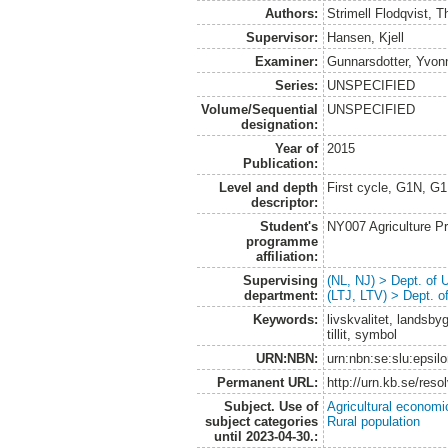
Authors:
Strimell Flodqvist, 
Supervisor:
Hansen, Kjell
Examiner:
Gunnarsdotter, Yvon
Series:
UNSPECIFIED
Volume/Sequential
UNSPECIFIED
designation:
Year of
2015
Publication:
Level and depth
First cycle, G1N, G
descriptor:
Student's
NY007 Agriculture 
programme
affiliation:
Supervising
(NL, NJ) > Dept. of
department:
(LTJ, LTV) > Dept. 
Keywords:
livskvalitet, landsb
tillit, symbol
URN:NBN:
urn:nbn:se:slu:epsil
Permanent URL:
http://urn.kb.se/res
Subject. Use of
Agricultural economi
subject categories
Rural population
until 2023-04-30.: