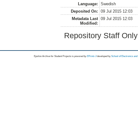
Language:
Swedish
Deposited On:
09 Jul 2015 12:03
Metadata Last
09 Jul 2015 12:03
Modified:
Repository Staff Onl
Epsilon Archive for Student Projects is
powored by
EPrints 3
developed by
School of Electronics an