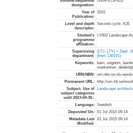
Volume/Sequential
UNSPECIFIED
designation:
Year of
2015
Publication:
Level and depth
Second cycle, A2E
descriptor:
Student's
LY002 Landscape Ar
programme
affiliation:
Supervising
(LTJ, LTV) > Dept. 
department:
(from 130101)
Keywords:
barn, ungdom, barnko
medverkan, delaktigh
URN:NBN:
urn:nbn:se:slu:epsil
Permanent URL:
http://urn.kb.se/res
Subject. Use of
Landscape architect
subject categories
until 2023-04-30.:
Language:
Swedish
Deposited On:
01 Jul 2015 09:14
Metadata Last
01 Jul 2015 09:14
Modified: