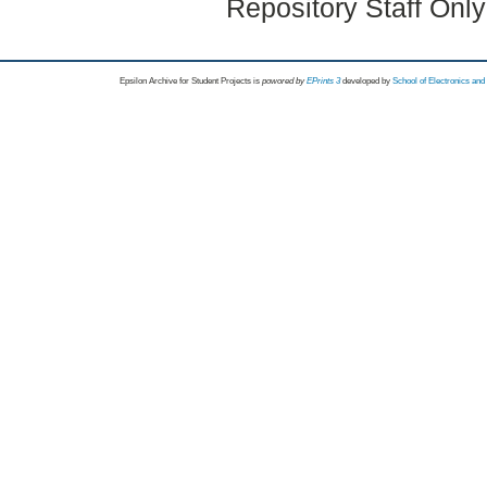
Repository Staff Onl
Epsilon Archive for Student Projects is
powored by
EPrints 3
developed by
School of Electronics an