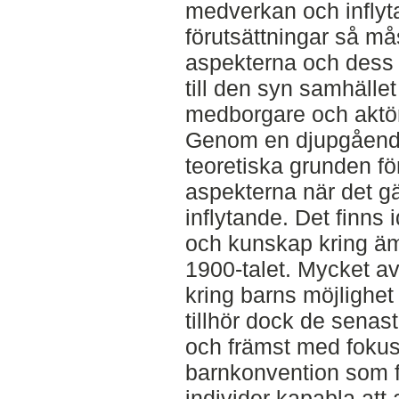
medverkan och inflyta
förutsättningar så må
aspekterna och dess 
till den syn samhälle
medborgare och aktöre
Genom en djupgående 
teoretiska grunden fö
aspekterna när det g
inflytande. Det finns 
och kunskap kring ä
1900-talet. Mycket av
kring barns möjlighet 
tillhör dock de senas
och främst med fokus 
barnkonvention som 
individer kapabla att