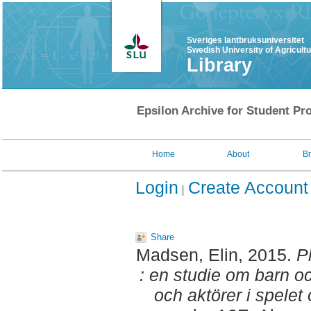
Sveriges lantbruksuniversitet
Swedish University of Agricult
Library
Epsilon Archive for Student Pro
Home
About
B
Login
Create Account
Share
Madsen, Elin
, 2015.
P
: en studie om barn 
och aktörer i spelet