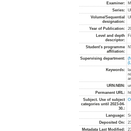
Examiner:
Ma
Series:
U
Volume/Sequential
U
designation:
Year of Publication:
2
Level and depth
F
descriptor:
Student's programme
N
affiliation:
Supervising department:
(
(
Keywords:
la
nö
an
URN:NBN:
u
Permanent URL:
h
Subject. Use of subject
O
categories until 2023-04-
30.:
Language:
S
Deposited On:
2
Metadata Last Modified:
2