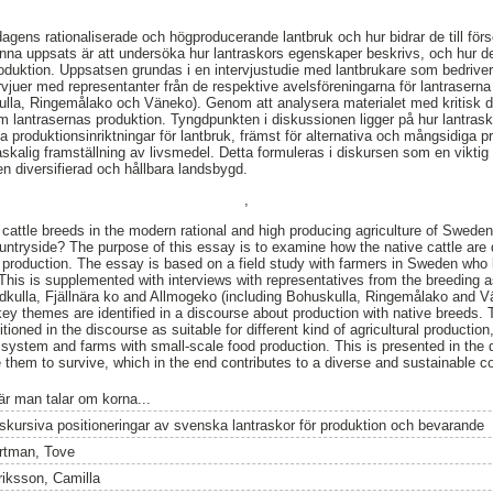
 dagens rationaliserade och högproducerande lantbruk och hur bidrar de till för
na uppsats är att undersöka hur lantraskors egenskaper beskrivs, och hur d
produktion. Uppsatsen grundas i en intervjustudie med lantbrukare som bedrive
juer med representanter från de respektive avelsföreningarna för lantraserna 
lla, Ringemålako och Väneko). Genom att analysera materialet med kritisk di
m lantrasernas produktion. Tyngdpunkten i diskussionen ligger på hur lantrask
a produktionsinriktningar för lantbruk, främst för alternativa och mångsidiga
alig framställning av livsmedel. Detta formuleras i diskursen som en viktig f
en diversifierad och hållbara landsbygd.
,
 cattle breeds in the modern rational and high producing agriculture of Swede
ountryside? The purpose of this essay is to examine how the native cattle are
 of production. The essay is based on a field study with farmers in Sweden who
This is supplemented with interviews with representatives from the breeding a
ödkulla, Fjällnära ko and Allmogeko (including Bohuskulla, Ringemålako and Vä
key themes are identified in a discourse about production with native breeds.
itioned in the discourse as suitable for different kind of agricultural productio
system and farms with small-scale food production. This is presented in the 
e them to survive, which in the end contributes to a diverse and sustainable c
är man talar om korna...
iskursiva positioneringar av svenska lantraskor för produktion och bevarande
rtman, Tove
riksson, Camilla