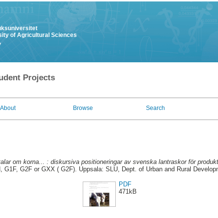
uksuniversitet
ity of Agricultural Sciences
y
udent Projects
About
Browse
Search
alar om korna... : diskursiva positioneringar av svenska lantraskor för produ
, G1F, G2F or GXX ( G2F). Uppsala: SLU, Dept. of Urban and Rural Develop
PDF
471kB