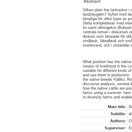
Abstract
Vilken plats har lantraskor i
landsbygden? Syftet med den
lämpliga för olika typer av 
Detta kompletteras med interv
ko samt allmogekor (Bohusku
centrala teman i diskursen o
diskurs som lämpade för olik
småbruk, fäbodbruk och småsk
överlevand, och i slutändan 
What position has the native
means of livelihood in the c
suitable for different kinds
and use them in production. 
the native breeds Fjällko, R
discourse analysis, several 
how the native cattle are pos
farms using a summer- farm 
to diversify farms and enabl
Main title:
N
Subtitle:
d
Authors:
O
Supervisor:
E