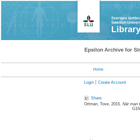
Sveriges lantbr
Swedish Univers
Librar
Epsilon Archive for St
Home
Login
Create Account
Share
Ortman, Tove
, 2015.
När man t
G1N