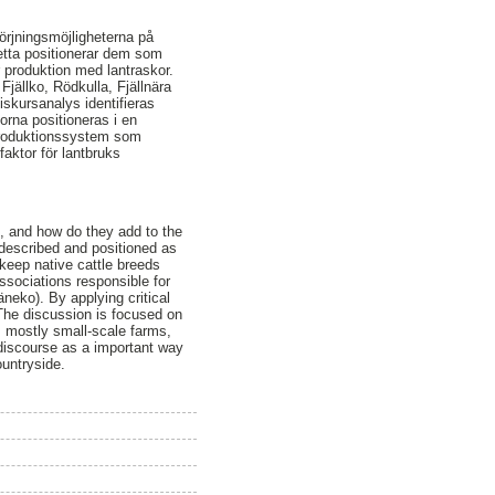
sörjningsmöjligheterna på
etta positionerar dem som
r produktion med lantraskor.
Fjällko, Rödkulla, Fjällnära
skursanalys identifieras
orna positioneras i en
 produktionssystem som
aktor för lantbruks
n, and how do they add to the
 described and positioned as
 keep native cattle breeds
ssociations responsible for
neko). By applying critical
 The discussion is focused on
n, mostly small-scale farms,
discourse as a important way
ountryside.