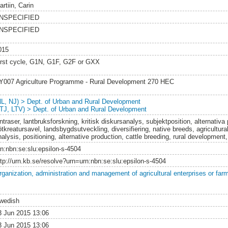
rtiin, Carin
NSPECIFIED
NSPECIFIED
015
irst cycle, G1N, G1F, G2F or GXX
Y007 Agriculture Programme - Rural Development 270 HEC
NL, NJ) > Dept. of Urban and Rural Development
LTJ, LTV) > Dept. of Urban and Rural Development
ntraser, lantbruksforskning, kritisk diskursanalys, subjektposition, alternativa
tkreatursavel, landsbygdsutveckling, diversifiering, native breeds, agricultural
alysis, positioning, alternative production, cattle breeding, rural development,
rn:nbn:se:slu:epsilon-s-4504
ttp://urn.kb.se/resolve?urn=urn:nbn:se:slu:epsilon-s-4504
rganization, administration and management of agricultural enterprises or far
wedish
3 Jun 2015 13:06
3 Jun 2015 13:06