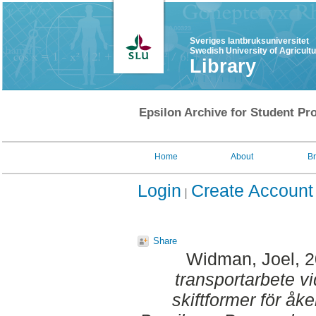
Sveriges lantbruksuniversitet
Swedish University of Agricult
Library
Epsilon Archive for Student Pro
Home
About
B
Login
Create Account
Share
Widman, Joel
, 
transportarbete v
skiftformer för åke