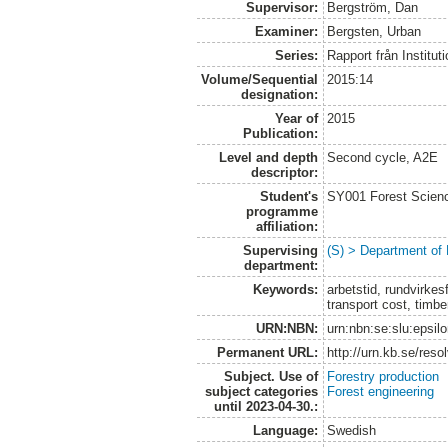
Supervisor:
Bergström, Dan
Examiner:
Bergsten, Urban
Series:
Rapport från Institut
Volume/Sequential
2015:14
designation:
Year of
2015
Publication:
Level and depth
Second cycle, A2E
descriptor:
Student's
SY001 Forest Scien
programme
affiliation:
Supervising
(S) > Department of
department:
Keywords:
arbetstid, rundvirkes
transport cost, timbe
URN:NBN:
urn:nbn:se:slu:epsil
Permanent URL:
http://urn.kb.se/res
Subject. Use of
Forestry production
subject categories
Forest engineering
until 2023-04-30.:
Language:
Swedish