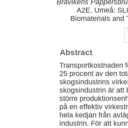
Bravikens Pappersbru
A2E. Umeå: SLU
Biomaterials and 
Abstract
Transportkostnaden fö
25 procent av den tot
skogsindustrins virke
skogsindustrin är att
större produktionsenhe
på en effektiv virkest
hela kedjan från avlä
industrin. För att kun