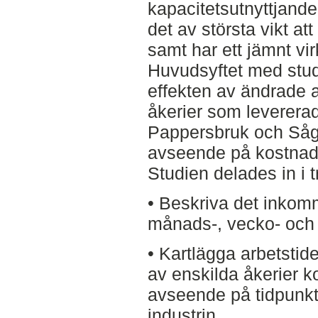
kapacitetsutnyttjande
det av största vikt a
samt har ett jämnt virk
Huvudsyftet med studi
effekten av ändrade a
åkerier som levererad
Pappersbruk och Så
avseende på kostnade
Studien delades in i 
• Beskriva det inkomm
månads-, vecko- och
• Kartlägga arbetstide
av enskilda åkerier 
avseende på tidpunkte
industrin.