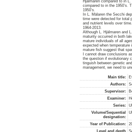
Hjälmaren compared to in L. 
compared to in the 1950’s. T
1950’s.
In L. Mälaren the Secchi dep
time were detected for total
and nutrient levels over time
1964-2013.
Although L. Hjälmaren and L.
maturity occurred in both lak
mature individuals of all age
expected when temperature in
mature fish suggest that spa
I cannot draw conclusions a
the question if evolutionary
tinguish between genetic and
management, we need to unde
Main title:
E
Authors:
S
Supervisor:
Be
Examiner:
H
Series:
U
Volume/Sequential
U
designation:
Year of Publication:
2
Level and depth
S