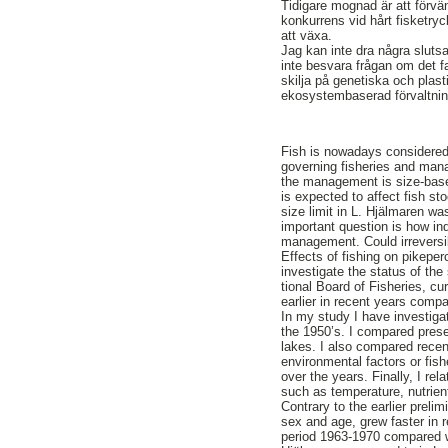
Tidigare mognad är att förvän
konkurrens vid hårt fisketryc
att växa.
Jag kan inte dra några sluts
inte besvara frågan om det 
skilja på genetiska och plast
ekosystembaserad förvaltning 
Fish is nowadays considered
governing fisheries and mana
the management is size-base
is expected to affect fish s
size limit in L. Hjälmaren w
important question is how ind
management. Could irreversi
Effects of fishing on pikeper
investigate the status of th
tional Board of Fisheries, c
earlier in recent years compa
In my study I have investiga
the 1950’s. I compared prese
lakes. I also compared recent
environmental factors or fish
over the years. Finally, I re
such as temperature, nutrient
Contrary to the earlier preli
sex and age, grew faster in 
period 1963-1970 compared w