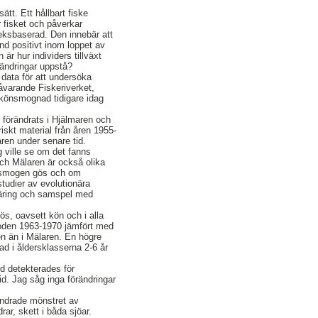
tt. Ett hållbart fiske
r fisket och påverkar
leksbaserad. Den innebär att
nd positivt inom loppet av
 är hur individers tillväxt
rändringar uppstå?
 data för att undersöka
åvarande Fiskeriverket,
 könsmognad tidigare idag
 förändrats i Hjälmaren och
iskt material från åren 1955-
ren under senare tid.
g ville se om det fanns
och Mälaren är också olika
könsmogen gös och om
studier av evolutionära
 näring och samspel med
ös, oavsett kön och i alla
rioden 1963-1970 jämfört med
en än i Mälaren. En högre
d i åldersklasserna 2-6 år
id detekterades för
id. Jag såg inga förändringar
ändrade mönstret av
ar, skett i båda sjöar.