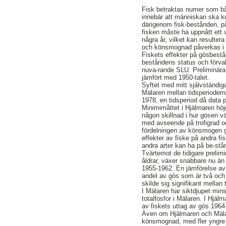
Fisk betraktas numer som båd
innebär att människan ska kun
därigenom fisk-bestånden, på
fisken måste ha uppnått ett 
några år, vilket kan resultera
och könsmognad påverkas i de
Fiskets effekter på gösbestån
beståndens status och förval
nuva-rande SLU. Preliminära
jämfört med 1950-talet.
Syftet med mitt självständig
Mälaren mellan tidsperiodern
1978, en tidsperiod då data 
Minimimåttet i Hjälmaren höj
någon skillnad i hur gösen v
med avseende på trofigrad oc
fördelningen av könsmogen gös
effekter av fiske på andra f
andra arter kan ha på be-stå
Tvärtemot de tidigare prelimi
åldrar, växer snabbare nu än
1955-1962. En jämförelse av 
andel av gös som är två och 
skilde sig signifikant mellan
I Mälaren har siktdjupet mins
totalfosfor i Mälaren. I Hjäl
av fiskets uttag av gös 1964
Även om Hjälmaren och Mälare
könsmognad, med fler yngre k