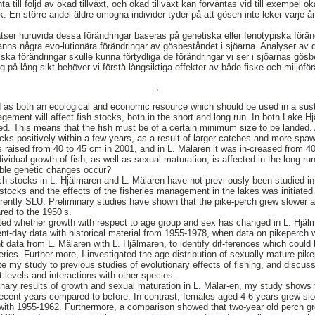
ta till följd av ökad tillväxt, och ökad tillväxt kan förväntas vid till exempel 
k. En större andel äldre omogna individer tyder på att gösen inte leker varje år,
atser huruvida dessa förändringar baseras på genetiska eller fenotypiska förä
fanns några evo-lutionära förändringar av gösbeståndet i sjöarna. Analyser a
iska förändringar skulle kunna förtydliga de förändringar vi ser i sjöarnas gös
på lång sikt behöver vi förstå långsiktiga effekter av både fiske och miljöför
,
 as both an ecological and economic resource which should be used in a sus
gement will affect fish stocks, both in the short and long run. In both Lake 
d. This means that the fish must be of a certain minimum size to be landed. 
tocks positively within a few years, as a result of larger catches and more 
as raised from 40 to 45 cm in 2001, and in L. Mälaren it was in-creased from 4
ividual growth of fish, as well as sexual maturation, is affected in the long r
ble genetic changes occur?
ch stocks in L. Hjälmaren and L. Mälaren have not previ-ously been studied in d
e stocks and the effects of the fisheries management in the lakes was initiate
urrently SLU. Preliminary studies have shown that the pike-perch grew slower 
red to the 1950’s.
ted whether growth with respect to age group and sex has changed in L. Hjäl
nt-day data with historical material from 1955-1978, when data on pikeperch w
 data from L. Mälaren with L. Hjälmaren, to identify dif-ferences which could b
eries. Further-more, I investigated the age distribution of sexually mature pik
late my study to previous studies of evolutionary effects of fishing, and discus
 levels and interactions with other species.
minary results of growth and sexual maturation in L. Mälar-en, my study shows 
recent years compared to before. In contrast, females aged 4-6 years grew slo
ith 1955-1962. Furthermore, a comparison showed that two-year old perch gre