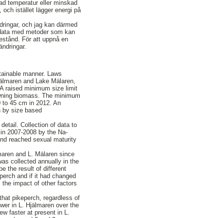
ökad temperatur eller minskad
 och istället lägger energi på
ndringar, och jag kan därmed
v data med metoder som kan
bestånd. För att uppnå en
ändringar.
tainable manner. Laws
Hjälmaren and Lake Mälaren,
A raised minimum size limit
spawning biomass. The minimum
0 to 45 cm in 2012. An
un by size based
etail. Collection of data to
d in 2007-2008 by the Na-
and reached sexual maturity
maren and L. Mälaren since
as collected annually in the
e the result of different
eperch and if it had changed
s the impact of other factors
that pikeperch, regardless of
wer in L. Hjälmaren over the
w faster at present in L.