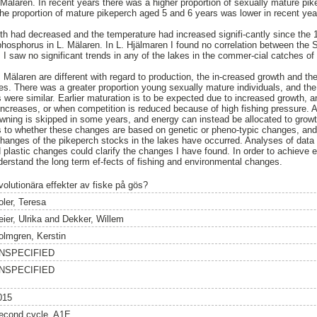
Mälaren. In recent years there was a higher proportion of sexually mature pi
he proportion of mature pikeperch aged 5 and 6 years was lower in recent yea
th had decreased and the temperature had increased signifi-cantly since the 
 phosphorus in L. Mälaren. In L. Hjälmaren I found no correlation between the
. I saw no significant trends in any of the lakes in the commer-cial catches of
 Mälaren are different with regard to production, the in-creased growth and th
es. There was a greater proportion young sexually mature individuals, and the
s were similar. Earlier maturation is to be expected due to increased growth, 
creases, or when competition is reduced because of high fishing pressure. A l
wning is skipped in some years, and energy can instead be allocated to growt
s to whether these changes are based on genetic or pheno-typic changes, and
 changes of the pikeperch stocks in the lakes have occurred. Analyses of data
 plastic changes could clarify the changes I have found. In order to achiev
rstand the long term ef-fects of fishing and environmental changes.
volutionära effekter av fiske på gös?
oler, Teresa
ier, Ulrika
and
Dekker, Willem
olmgren, Kerstin
NSPECIFIED
NSPECIFIED
015
econd cycle, A1E