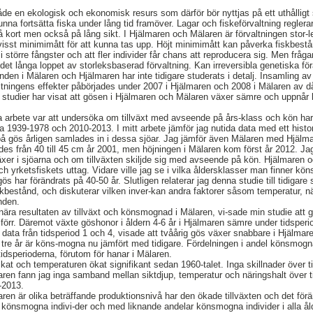
e en ekologisk och ekonomisk resurs som därför bör nyttjas på ett uthålligt sä
na fortsätta fiska under lång tid framöver. Lagar och fiskeförvaltning reglera
 kort men också på lång sikt. I Hjälmaren och Mälaren är förvaltningen stor-
visst minimimått för att kunna tas upp. Höjt minimimått kan påverka fiskbestå
 i större fångster och att fler individer får chans att reproducera sig. Men frågan
t långa loppet av storleksbaserad förvaltning. Kan irreversibla genetiska fö
den i Mälaren och Hjälmaren har inte tidigare studerats i detalj. Insamling av
tningens effekter påbörjades under 2007 i Hjälmaren och 2008 i Mälaren av d
 studier har visat att gösen i Hjälmaren och Mälaren växer sämre och uppnår
a arbete var att undersöka om tillväxt med avseende på års-klass och kön har
a 1939-1978 och 2010-2013. I mitt arbete jämför jag nutida data med ett histor
på gös årligen samlades in i dessa sjöar. Jag jämför även Mälaren med Hjälma
des från 40 till 45 cm år 2001, men höjningen i Mälaren kom först år 2012. Ja
äxer i sjöarna och om tillväxten skiljde sig med avseende på kön. Hjälmaren 
h yrketsfiskets uttag. Vidare ville jag se i vilka åldersklasser man finner 
 har förändrats på 40-50 år. Slutligen relaterar jag denna studie till tidigare 
iskbestånd, och diskuterar vilken inver-kan andra faktorer såsom temperatur,
nden.
nära resultaten av tillväxt och könsmognad i Mälaren, vi-sade min studie att g
 förr. Däremot växte göshonor i åldern 4-6 år i Hjälmaren sämre under tidspe
data från tidsperiod 1 och 4, visade att tvåårig gös växer snabbare i Hjälmar
tre år är köns-mogna nu jämfört med tidigare. Fördelningen i andel könsmogna
 tidsperioderna, förutom för hanar i Mälaren.
kat och temperaturen ökat signifikant sedan 1960-talet. Inga skillnader över t
maren fann jag inga samband mellan siktdjup, temperatur och näringshalt över t
-2013.
n är olika beträffande produktionsnivå har den ökade tillväxten och det för
önsmogna indivi-der och med liknande andelar könsmogna individer i alla åldr