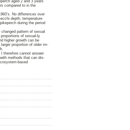
keperch aged 2 and 3 years
rs compared to in the
1960’s. No differences over
 Secchi depth, temperature
 pikeperch during the period
e changed pattern of sexual
 proportions of sexual-ly
and higher growth can be
arger proportion of older im-
h.
 I therefore cannot answer
 with methods that can dis-
e ecosystem-based