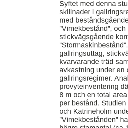
Syftet med denna stud
skillnader i gallringsr
med beståndsgående
”Vimekbestånd”, och 
stickvägsgående konv
”Stormaskinbestånd”
gallringsuttag, stick
kvarvarande träd sam
avkastning under en o
gallringsregimer. An
provyteinventering dä
8 m och en total are
per bestånd. Studien
och Katrineholm und
”Vimekbestånden” had
högre stamantal (ca 1