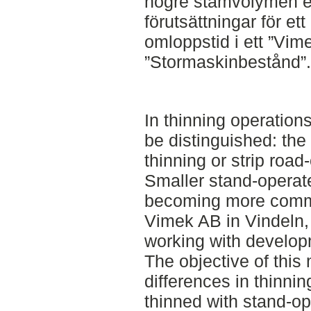
högre stamvolymen ef
förutsättningar för e
omloppstid i ett ”Vim
”Stormaskinbestånd”.
In thinning operation
be distinguished: the
thinning or strip roa
Smaller stand-operat
becoming more common
Vimek AB in Vindeln
working with develop
The objective of this
differences in thinni
thinned with stand-o