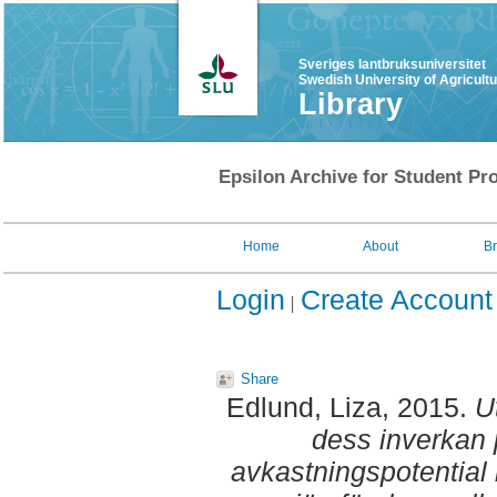
Sveriges lantbruksuniversitet
Swedish University of Agricult
Library
Epsilon Archive for Student Pro
Home
About
B
Login
Create Account
Share
Edlund, Liza
, 2015.
U
dess inverkan p
avkastningspotential 