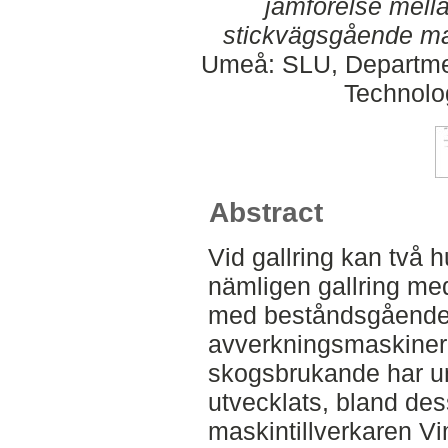
jämförelse mell
stickvägsgående ma
Umeå: SLU, Departmen
Technolo
Abstract
Vid gallring kan två 
nämligen gallring me
med beståndsgående m
avverkningsmaskiner 
skogsbrukande har u
utvecklats, bland des
maskintillverkaren Vi