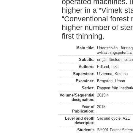
operated machines. I
higher in a “Vimek s
“Conventional forest 
higher number of ste
first thinning.
Main title:
Uttagsnivån i förstag
avkastningspotential
Subtitle:
en jämförelse mella
Authors:
Edlund, Liza
Supervisor:
Ulvcrona, Kristina
Examiner:
Bergsten, Urban
Series:
Rapport från Institut
Volume/Sequential
2015:4
designation:
Year of
2015
Publication:
Level and depth
Second cycle, A2E
descriptor:
Student's
SY001 Forest Scien