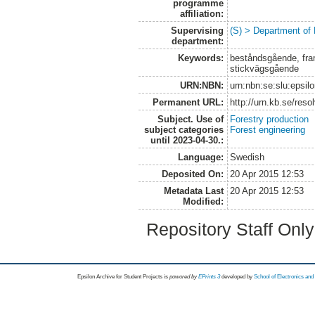
programme
affiliation:
Supervising
(S) > Department of
department:
Keywords:
beståndsgående, fram
stickvägsgående
URN:NBN:
urn:nbn:se:slu:epsil
Permanent URL:
http://urn.kb.se/res
Subject. Use of
Forestry production
subject categories
Forest engineering
until 2023-04-30.:
Language:
Swedish
Deposited On:
20 Apr 2015 12:53
Metadata Last
20 Apr 2015 12:53
Modified:
Repository Staff Onl
Epsilon Archive for Student Projects is
powored by
EPrints 3
developed by
School of Electronics an