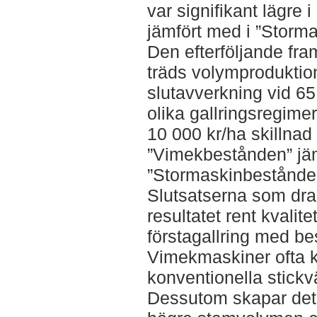
var signifikant lägre
jämfört med i ”Storm
Den efterföljande fr
träds volymproduktion 
slutavverkning vid 65 
olika gallringsregime
10 000 kr/ha skillnad 
”Vimekbestånden” jä
”Stormaskinbestånde
Slutsatserna som dras
resultatet rent kvalit
förstagallring med b
Vimekmaskiner ofta ka
konventionella stick
Dessutom skapar det