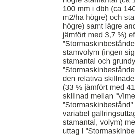
100 mm i dbh (ca 140 
m2/ha högre) och st
högre) samt lägre an
jämfört med 3,7 %) ef
”Stormaskinbestånden”
stamvolym (ingen sign
stamantal och grundy
”Stormaskinbestånden
den relativa skillnade
(33 % jämfört med 41 
skillnad mellan ”Vim
”Stormaskinbestånd” 
variabel gallringsutt
stamantal, volym) men
uttag i ”Stormaskinb