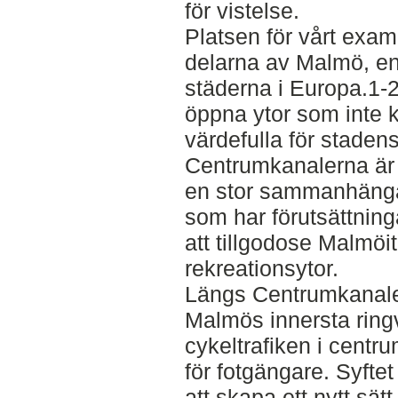
för vistelse.
Platsen för vårt exam
delarna av Malmö, e
städerna i Europa.1-2
öppna ytor som inte
värdefulla för staden
Centrumkanalerna är 
en stor sammanhängan
som har förutsättningar
att tillgodose Malmöi
rekreationsytor.
Längs Centrumkanaler
Malmös innersta ringv
cykeltrafiken i centru
för fotgängare. Syfte
att skapa ett nytt sät