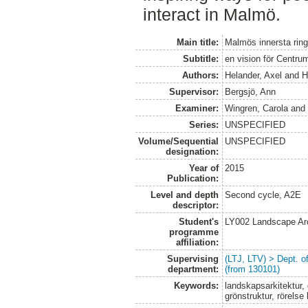
interact in Malmö.
Main title:
Malmös innersta rin
Subtitle:
en vision för Centru
Authors:
Helander, Axel
and
H
Supervisor:
Bergsjö, Ann
Examiner:
Wingren, Carola
an
Series:
UNSPECIFIED
Volume/Sequential
UNSPECIFIED
designation:
Year of
2015
Publication:
Level and depth
Second cycle, A2E
descriptor:
Student's
LY002 Landscape Ar
programme
affiliation:
Supervising
(LTJ, LTV) > Dept. 
department:
(from 130101)
Keywords:
landskapsarkitektur, 
grönstruktur, rörelse