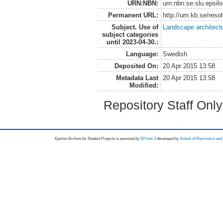
URN:NBN:
urn:nbn:se:slu:epsil
Permanent URL:
http://urn.kb.se/res
Subject. Use of
Landscape architect
subject categories
until 2023-04-30.:
Language:
Swedish
Deposited On:
20 Apr 2015 13:58
Metadata Last
20 Apr 2015 13:58
Modified:
Repository Staff Onl
Epsilon Archive for Student Projects is
powored by
EPrints 3
developed by
School of Electronics an