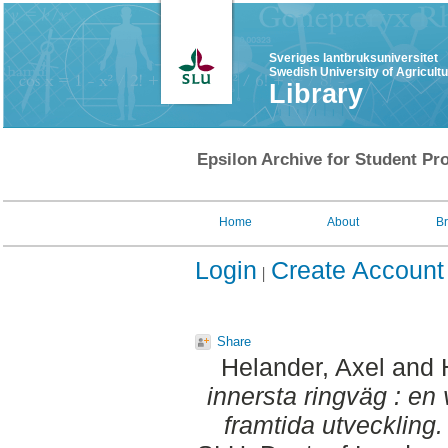
Sveriges lantbruksuniversitet
Swedish University of Agricult
Library
Epsilon Archive for Student Pro
Home
About
B
Login
Create Account
Share
Helander, Axel
and
innersta ringväg : en
framtida utveckling.