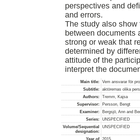
perspectives and defi
and errors.
The study also show t
between documents and
strong or weak that re
determined by differe
attitude of the partic
interpret the documen
Main title:
Vem ansvarar för pro
Subtitle:
aktörernas olika per
Authors:
Tremm, Kajsa
Supervisor:
Persson, Bengt
Examiner:
Bergsjö, Ann
and
Be
Series:
UNSPECIFIED
Volume/Sequential
UNSPECIFIED
designation:
Year of
2015