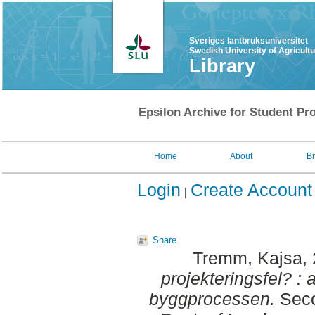
Sveriges lantbruksuniversitet
Swedish University of Agricult
Library
Epsilon Archive for Student Pro
Home
About
B
Login
Create Account
Share
Tremm, Kajsa
,
projekteringsfel? : 
byggprocessen.
Seco