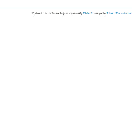
Epsilon Archive for Student Projects is
powored by
EPrints 3
developed by
School of Electronics an