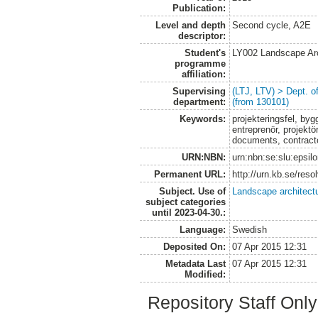
Publication:
Level and depth
Second cycle, A2E
descriptor:
Student's
LY002 Landscape Ar
programme
affiliation:
Supervising
(LTJ, LTV) > Dept. 
department:
(from 130101)
Keywords:
projekteringsfel, byg
entreprenör, projektö
documents, contracto
URN:NBN:
urn:nbn:se:slu:epsil
Permanent URL:
http://urn.kb.se/res
Subject. Use of
Landscape architect
subject categories
until 2023-04-30.:
Language:
Swedish
Deposited On:
07 Apr 2015 12:31
Metadata Last
07 Apr 2015 12:31
Modified:
Repository Staff Onl