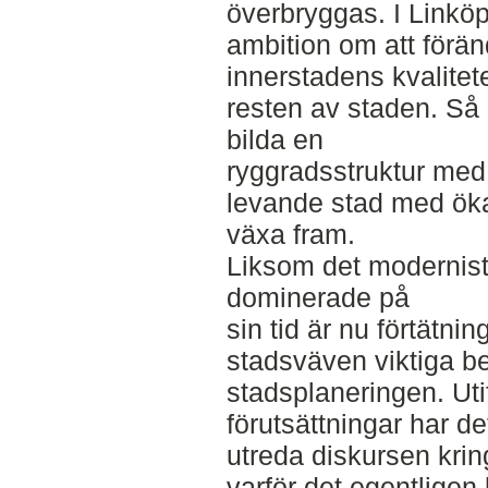
överbryggas. I Linkö
ambition om att förän
innerstadens kvalitete
resten av staden. Så 
bilda en
ryggradsstruktur med
levande stad med öka
växa fram.
Liksom det modernist
dominerade på
sin tid är nu förtätn
stadsväven viktiga b
stadsplaneringen. Ut
förutsättningar har det
utreda diskursen kri
varför det egentligen