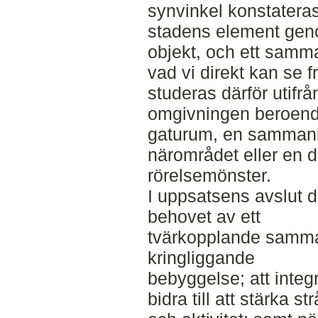
synvinkel konstateras
stadens element geno
objekt, och ett sam
vad vi direkt kan se f
studeras därför utifrån
omgivningen beroende
gaturum, en sammanb
närområdet eller en 
rörelsemönster.
I uppsatsens avslut d
behovet av ett
tvärkopplande samma
kringliggande
bebyggelse; att integ
bidra till att stärka s