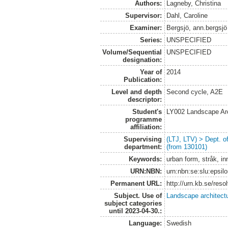
Authors:
Lagneby, Christina
Supervisor:
Dahl, Caroline
Examiner:
Bergsjö, ann.bergsjö
Series:
UNSPECIFIED
Volume/Sequential
UNSPECIFIED
designation:
Year of
2014
Publication:
Level and depth
Second cycle, A2E
descriptor:
Student's
LY002 Landscape Ar
programme
affiliation:
Supervising
(LTJ, LTV) > Dept. 
department:
(from 130101)
Keywords:
urban form, stråk, i
URN:NBN:
urn:nbn:se:slu:epsil
Permanent URL:
http://urn.kb.se/res
Subject. Use of
Landscape architect
subject categories
until 2023-04-30.:
Language:
Swedish