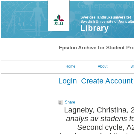
Sveriges lantbruksuniversitet
Swedish University of Agricult
Library
Epsilon Archive for Student Pro
Home
About
B
Login
Create Account
Share
Lagneby, Christina
, 
analys av stadens f
Second cycle, A2