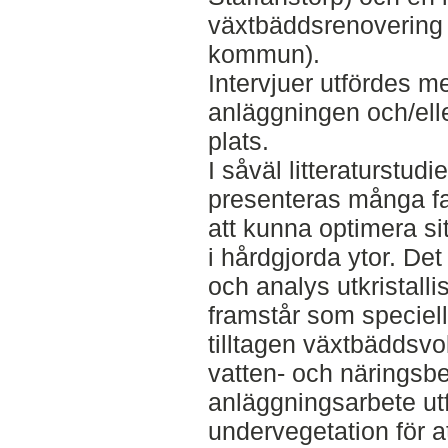
växtbäddsrenovering
kommun).
Intervjuer utfördes m
anläggningen och/elle
plats.
I såväl litteraturstud
presenteras många fa
att kunna optimera si
i hårdgjorda ytor. D
och analys utkristalli
framstår som speciell
tilltagen växtbäddsvol
vatten- och näringsbe
anläggningsarbete utf
undervegetation för a