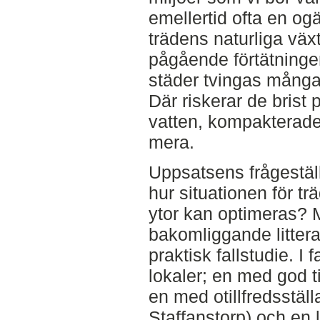
emellertid ofta en ogä
trädens naturliga väx
pågående förtätningen
städer tvingas många 
Där riskerar de brist 
vatten, kompakterade
mera.
Uppsatsens frågeställn
hur situationen för tr
ytor kan optimeras? M
bakomliggande littera
praktisk fallstudie. I 
lokaler; en med god t
en med otillfredsställ
Staffanstorp) och en