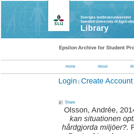
Sveriges lantbruksuniversitet
Swedish University of Agricult
Library
Epsilon Archive for Student Pro
Home
About
B
Login
Create Account
Share
Olsson, Andrée
, 201
kan situationen opt
hårdgjorda miljöer?.
F