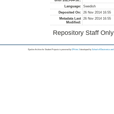
until 2023-04-30.:
Language:
Swedish
Deposited On:
26 Nov 2014 16:55
Metadata Last
26 Nov 2014 16:55
Modified:
Repository Staff Onl
Epsilon Archive for Student Projects is
powored by
EPrints 3
developed by
School of Electronics an