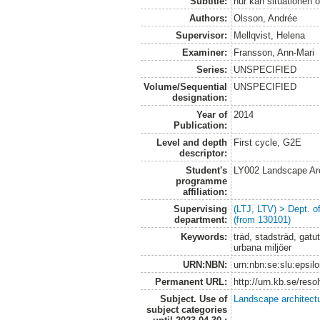
Subtitle:
hur kan situationen o
Authors:
Olsson, Andrée
Supervisor:
Mellqvist, Helena
Examiner:
Fransson, Ann-Mari
Series:
UNSPECIFIED
Volume/Sequential
UNSPECIFIED
designation:
Year of
2014
Publication:
Level and depth
First cycle, G2E
descriptor:
Student's
LY002 Landscape Ar
programme
affiliation:
Supervising
(LTJ, LTV) > Dept. 
department:
(from 130101)
Keywords:
träd, stadsträd, gatu
urbana miljöer
URN:NBN:
urn:nbn:se:slu:epsil
Permanent URL:
http://urn.kb.se/res
Subject. Use of
Landscape architect
subject categories