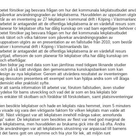
betet försöker jag besvara frågan om hur det kommunala lekplatsutbudet anv
om påverkar användningsgraden av lekplatserna. Huvuddelen av uppsatsen utgö
tår av en inventering av 27 lekplatser i kommunal drift i Köping i Västmanland
betet är antagandet att de offentliga lekplatserna är en värdefull resurs som i
lanerar för lekplatser ofta har dålig kunskap om vad barn egentligen behöver o
betet försöker jag besvara frågan om hur det kommunala lekplatsutbudet
nsk tätort och vilka faktorer som påverkar användningsgraden av
uppsatsen utgörs av en presentation av en fallstudie från 2010, som består
latser i kommunal drift i Köping i Västmanlands län.
betet är antagandet att de offentliga lekplatserna är en värdefull resurs
nyttjad, eftersom de som planerar för lekplatser ofta har dålig kunskap om
och efterfrågar.
udien bidrar jag med data som kan jämföras med tidigare liknande studier
ng och på så sätt utvidgas den gemensamma kunskapsbanken som kan
esign av nya lekplatser. Genom att utvärdera resultatet av inventeringen
 jag dessutom presentera ett exempel som kan hjälpa andra som vill åtaga
demiskt eller praktiskt syfte.
tt samla information till arbetet var, förutom fallstudien, även studier
etydelse för barns utveckling och vad det är som en bra lekplats bör
s enkäter till skolbarn och föräldrar till förskolebarn, samt platsinventeringar
udien besökte lekplatser och hade en lekplats nära hemmet, inom 5 minuters
 visade sig vara den viktigaste faktorn för vilken lekplats man valde att
 dit. Näst viktigast var att lekplatsen innehöll många saker, annorlunda
liga” saker. De lekplatser som besöktes av flest var med god marginal de
e lekplatserna, men huvuddelen av brukarna gick inte dit så ofta. Andra
de användningen var att lekplatsens utrustning var anpassad till barnens
t det fanns gott om utrymme och fria ytor för lek, att miljön runt