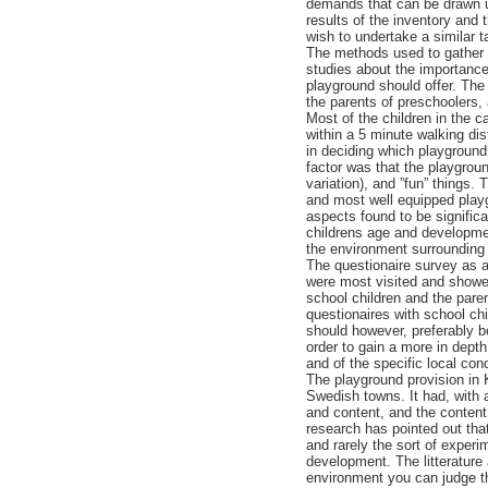
demands that can be drawn u
results of the inventory and
wish to undertake a similar 
The methods used to gather in
studies about the importance
playground should offer. The
the parents of preschoolers, 
Most of the children in the 
within a 5 minute walking di
in deciding which playground
factor was that the playgrou
variation), and ”fun” things.
and most well equipped playg
aspects found to be signific
childrens age and development
the environment surrounding 
The questionaire survey as a
were most visited and showe
school children and the pare
questionaires with school ch
should however, preferably 
order to gain a more in depth
and of the specific local cond
The playground provision in
Swedish towns. It had, with a
and content, and the content
research has pointed out that
and rarely the sort of experim
development. The litterature 
environment you can judge th