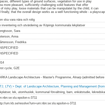
paces, different types of ground surfaces, vegetation for use in play
ea more pleasant, sufficiently challenging solid features that offer
f risky play, loose materials that can be manipulatet by the child, it can
finally, that the overall design works as a well functioning whole - a playscap
en ska vara nära och rolig
n inventering och utvärdering av Köpings kommunala lekplatser
engtsson, Sara
eterson, Anna
årtensson, Fredrika
NSPECIFIED
NSPECIFIED
014
irst cycle, G2E
ARKA Landscape Architecture - Master's Programme, Alnarp (admitted before
LTJ, LTV) > Dept. of Landscape Architecture, Planning and Management (from
ekplatser, lek, utomhuslek, kommunal förvaltning, barn, enkätstudie, lekredsk
rn:nbn:se:slu:epsilon-s-3711
ttp://urn.kb.se/resolve?urn=urn:nbn:se:slu:epsilon-s-3711