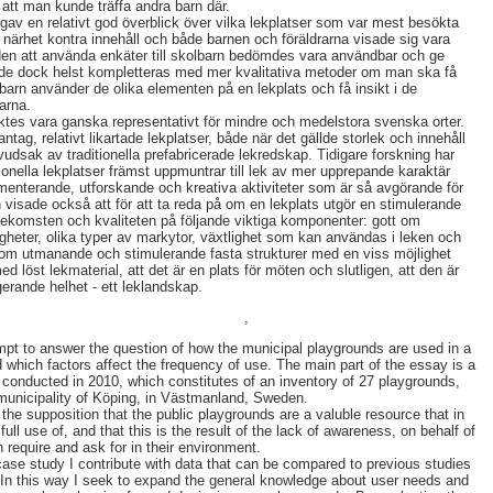
h att man kunde träffa andra barn där.
v en relativt god överblick över vilka lekplatser som var mest besökta
närhet kontra innehåll och både barnen och föräldrarna visade sig vara
den att använda enkäter till skolbarn bedömdes vara användbar och ge
borde dock helst kompletteras med mer kvalitativa metoder om man ska få
 barn använder de olika elementen på en lekplats och få insikt i de
garna.
ktes vara ganska representativt för mindre och medelstora svenska orter.
tag, relativt likartade lekplatser, både när det gällde storlek och innehåll
udsak av traditionella prefabricerade lekredskap. Tidigare forskning har
tionella lekplatser främst uppmuntrar till lek av mer upprepande karaktär
enterande, utforskande och kreativa aktiviteter som är så avgörande för
n visade också att för att ta reda på om en lekplats utgör en stimulerande
ekomsten och kvaliteten på följande viktiga komponenter: gott om
heter, olika typer av markytor, växtlighet som kan användas i leken och
agom utmanande och stimulerande fasta strukturer med en viss möjlighet
ed löst lekmaterial, att det är en plats för möten och slutligen, att den är
rande helhet - ett leklandskap.
,
tempt to answer the question of how the municipal playgrounds are used in a
which factors affect the frequency of use. The main part of the essay is a
 conducted in 2010, which constitutes of an inventory of 27 playgrounds,
unicipality of Köping, in Västmanland, Sweden.
 the supposition that the public playgrounds are a valuble resource that in
ll use of, and that this is the result of the lack of awareness, on behalf of
n require and ask for in their environment.
case study I contribute with data that can be compared to previous studies
 In this way I seek to expand the general knowledge about user needs and