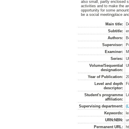
also small, partly enclosed s
activities and to make the ar
opportunity for some amount o
be a social meetingplace and 
Main title:
D
Subtitle:
e
Authors:
B
Supervisor:
P
Examiner:
M
Series:
U
Volume/Sequential
U
designation:
Year of Publication:
2
Level and depth
F
descriptor:
Student's programme
L
affiliation:
Supervising department:
(
Keywords:
l
URN:NBN:
u
Permanent URL:
h