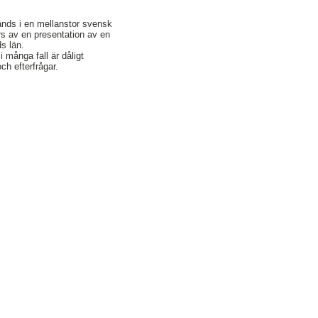
änds i en mellanstor svensk
rs av en presentation av en
s län.
 många fall är dåligt
ch efterfrågar.