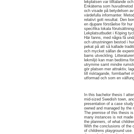
lekplatsen var tilltalande oc
Enkäterna som huvudmetod ga
och visade på betydelsen av 
värdefulla informanter. Meto
relativt gott resultat. Den 
en djupare förståelse för hur
specifika lokala förutsättnin
Lekplatsutbudet i Köping tyc
Här fanns, med några få undan
och utrustningen bestod i huv
pekat på att så kallade tradi
och mycket sällan de experim
barns utveckling. Litterature
lekmiljö kan man bedöma för
utrymme samt mindre rumslig
gör platsen mer attraktiv, l
till risktagande, formbarhet m
utformad och som en välfunge
In this bachelor thesis I at
mid-sized Swedish town, and 
presentation of a case study
owned and managed by the m
The premise of this thesis is
many instances is not made fu
the planners, of what childre
With the conclusions of the 
of childrens playground use.