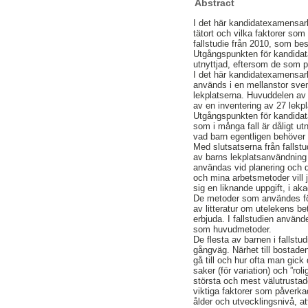
Abstract
I det här kandidatexamensar
tätort och vilka faktorer s
fallstudie från 2010, som bes
Utgångspunkten för kandidatar
utnyttjad, eftersom de som p
I det här kandidatexamensar
används i en mellanstor sve
lekplatserna. Huvuddelen av 
av en inventering av 27 lekp
Utgångspunkten för kandidatar
som i många fall är dåligt ut
vad barn egentligen behöver 
Med slutsatserna från fallst
av barns lekplatsanvändni
användas vid planering och d
och mina arbetsmetoder vill
sig en liknande uppgift, i aka
De metoder som användes för a
av litteratur om utelekens b
erbjuda. I fallstudien använde
som huvudmetoder.
De flesta av barnen i fallst
gångväg. Närhet till bostaden
gå till och hur ofta man gick
saker (för variation) och ”ro
största och mest välutrustad
viktiga faktorer som påverka
ålder och utvecklingsnivå, at