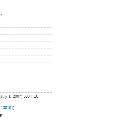
e.
 July 1, 2007) 300 HEC
 130101)
ap