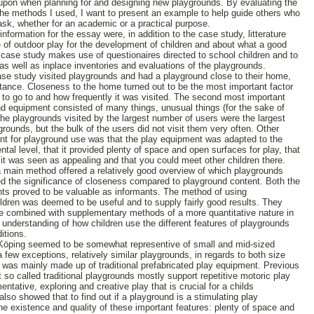
pon when planning for and designing new playgrounds. By evaluating the
 the methods I used, I want to present an example to help guide others who
task, whether for an academic or a practical purpose.
formation for the essay were, in addition to the case study, litterature
 of outdoor play for the development of children and about what a good
 case study makes use of questionaires directed to school children and to
as well as inplace inventories and evaluations of the playgrounds.
case study visited playgrounds and had a playground close to their home,
stance. Closeness to the home turned out to be the most important factor
 to go to and how frequently it was visited. The second most important
nd equipment consisted of many things, unusual things (for the sake of
 The playgrounds visited by the largest number of users were the largest
rounds, but the bulk of the users did not visit them very often. Other
ant for playground use was that the play equipment was adapted to the
al level, that it provided plenty of space and open surfaces for play, that
it was seen as appealing and that you could meet other children there.
 main method offered a relatively good overview of which playgrounds
d the significance of closeness compared to playground content. Both the
nts proved to be valuable as informants. The method of using
ildren was deemed to be useful and to supply fairly good results. They
be combined with supplementary methods of a more quantitative nature in
 understanding of how children use the different features of playgrounds
itions.
 Köping seemed to be somewhat representive of small and mid-sized
 few exceptions, relatively similar playgrounds, in regards to both size
 was mainly made up of traditional prefabricated play equipment. Previous
 so called traditional playgrounds mostly support repetitive motoric play
entative, exploring and creative play that is crucial for a childs
also showed that to find out if a playground is a stimulating play
e existence and quality of these important features: plenty of space and