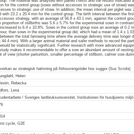
roup. The material was analysed with paired t-tests and the results indicated 
tion for the control group (sows without accesses to strategic use of straw) w
esses to strategic use of straw. In addition, the mean interval per piglet was 
ith 23.2 ± 20.4 min for the control group. The birth interval between the first
accesses strategy, with an average of 56.8 ± 43.1 min, against the control gro
 proportion of stillbirths was 5.6 ± 5.7% for the experimental sows in contras
ts increased to 6.4 ± 10.8%. Sows in the control group rose an average of 0.2 
 hour, than sows in the experimental group did, which had a mean of 1.4 ± 1.03
 between the total farrowing time where the average delivery time was longer d
 44.4 min). With a larger animal material and safer methods to record the partu
 would be statistically significant. Further research with more advanced equip
e study makes it recommendable to offer a sow an abundant amount of nesting 
t of view (shorter parturition, smaller percentage of stillborn, calmer sow durin
nverkan av strategisk halmning på förlossningstider hos suggor (Sus Scrofa)
jungdahl, Helen
estin, Rebecka
idfors, Lena
tudentarbete / Sveriges lantbruksuniversitet, Institutionen för husdjurens milj
76
014
irst cycle, G2E