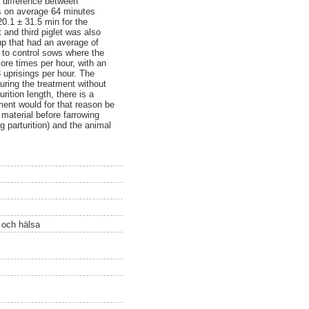
a difference between
as on average 64 minutes
20.1 ± 31.5 min for the
 and third piglet was also
up that had an average of
t to control sows where the
more times per hour, with an
 uprisings per hour. The
uring the treatment without
rition length, there is a
ment would for that reason be
material before farrowing
g parturition) and the animal
ö och hälsa