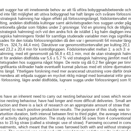
att suggor har ett inneboende behov av att få utföra bobyggnadsbeteende och 
d inte fått möjlighet att utöva bobyggnad har haft längre och svårare förloss
l strategisk halmning har någon effekt på förlossningslängd, födslointervallet me
ulting, andelen dödfödda kultingar samt aktivitetsgraden hos suggan under påg
ntionella gårdar som följdes under 2 grisningar. Vid en grisning fick de tillgån
. strategisk halmning) och vid den andra fick de istället 1 kg halm dagligen in
trategiska halmningens fördel för samtliga studerade variabler men inga signif
isades för den totala förlossningstiden då den var i genomsnitt 64 minuter län
9 vs. 324,7± 44,4 min). Därutöver var genomsnittsintervallet per kulting 20,1 
d 23,2 ± 20,4 min för kontrollgruppen. Födslointervallet mellan 1: a och 3: e 
 halmning, med ett genomsnitt på 56,8 ± 43,1 min, mot de utan strategisk hal
t för andelen dödfödda var 5,6 ± 5,7 % vid strategisk halmning jämfört med 6
itetsgraden hos suggorna något högre. De reste sig då 0,2 fler gånger per timme
ignifikanta skillnader hade eventuellt kunnat påvisas med ett större djurmate
gens längd. Ytterligare forskning med mer avancerad utrustning vore därför önsk
mmendera att erbjuda suggan en mycket riklig mängd med bomaterial inför gris
 förlossning, lägre andel dödfödda, lugnare sugga under förlossningen) som fö
,
s have an inherent need to carry out nesting behaviour and sows which recei
cise nesting behaviour, have had longer and more difficult deliveries. Small a
uction and there is a lack of research on an appropriate amount of straw that 
armer) to reach positive production results. The purpose of this study was to 
urition duration, birth interval between first to third piglet, the average interva
el of activity during parturition. The study included 56 sows from 4 convention
s to 15 kg straw (called a strategic use of straw). Farrowing occurred in conv
reatments, which meant that the sows farrowed both with and without strategi