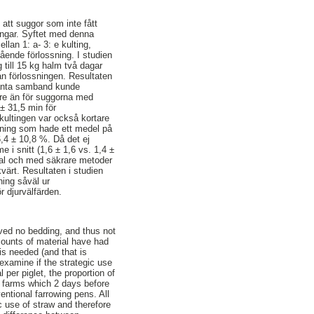
att suggor som inte fått
ningar. Syftet med denna
llan 1: a- 3: e kulting,
ående förlossning. I studien
g till 15 kg halm två dagar
nan förlossningen. Resultaten
ikanta samband kunde
gre än för suggorna med
± 31,5 min för
kultingen var också kortare
mning som hade ett medel på
,4 ± 10,8 %. Då det ej
 i snitt (1,6 ± 1,6 vs. 1,4 ±
rial och med säkrare metoder
värt. Resultaten i studien
ning såväl ur
r djurvälfärden.
ved no bedding, and thus not
mounts of material have had
is needed (and that is
examine if the strategic use
l per piglet, the proportion of
al farms which 2 days before
entional farrowing pens. All
c use of straw and therefore