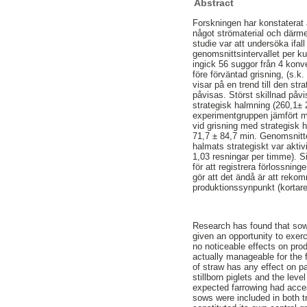
Abstract
Forskningen har konstaterat 
något strömaterial och därme
studie var att undersöka ifal
genomsnittsintervallet per k
ingick 56 suggor från 4 konve
före förväntad grisning, (s.k
visar på en trend till den s
påvisas. Störst skillnad påv
strategisk halmning (260,1± 2
experimentgruppen jämfört me
vid grisning med strategisk
71,7 ± 84,7 min. Genomsnitte
halmats strategiskt var aktiv
1,03 resningar per timme). S
för att registrera förlossnin
gör att det ändå är att reko
produktionssynpunkt (kortare
Research has found that sow
given an opportunity to exer
no noticeable effects on prod
actually manageable for the f
of straw has any effect on part
stillborn piglets and the lev
expected farrowing had acces
sows were included in both t