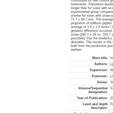
constituted its own control g
treatments. Parturition dura
longer than for sows with acc
experimental group compared w
shorter for sows with straw-
71.7 ± 84.7 min. The average
proportion of stillborn pigle
average of 1.6 ± 1.6 times /
greatest difference occurred
straw (260.1 ± 29 vs. 324.7 ±
possibility that the tendency
desirable. The results in th
both from the production poin
welfare.
Main title:
I
Authors:
L
Supervisor:
W
Examiner:
L
Series:
S
Volume/Sequential
5
designation:
Year of Publication:
2
Level and depth
F
descriptor: