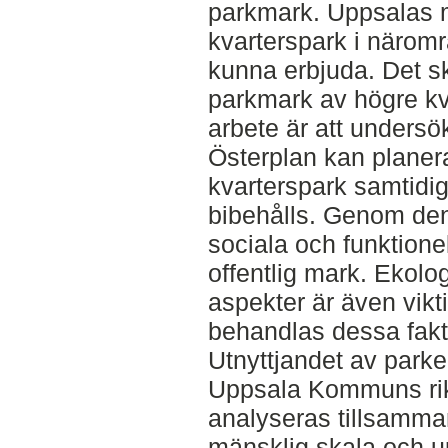
parkmark. Uppsalas m
kvarterspark i näromr
kunna erbjuda. Det sk
parkmark av högre kva
arbete är att unders
Österplan kan planera
kvarterspark samtidi
bibehålls. Genom den
sociala och funktione
offentlig mark. Ekol
aspekter är även vikti
behandlas dessa fakto
Utnyttjandet av parke
Uppsala Kommuns riktl
analyseras tillsamma
mänsklig skala och upp