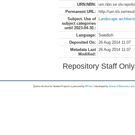
URN:NBN:
urn:nbn:se:slu:epsil
Permanent URL:
http://urn.kb.se/res
Subject. Use of
Landscape architect
subject categories
until 2023-04-30.:
Language:
Swedish
Deposited On:
26 Aug 2014 11:07
Metadata Last
26 Aug 2014 11:07
Modified:
Repository Staff Onl
Epsilon Archive for Student Projects is
powored by
EPrints 3
developed by
School of Electronics an