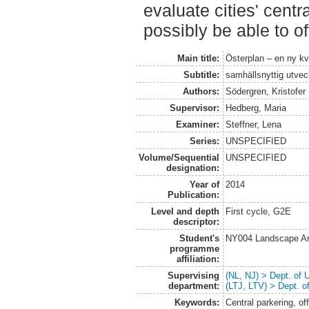
evaluate cities' centr
possibly be able to o
Main title:
Österplan – en ny kv
Subtitle:
samhällsnyttig utve
Authors:
Södergren, Kristofer
Supervisor:
Hedberg, Maria
Examiner:
Steffner, Lena
Series:
UNSPECIFIED
Volume/Sequential
UNSPECIFIED
designation:
Year of
2014
Publication:
Level and depth
First cycle, G2E
descriptor:
Student's
NY004 Landscape Ar
programme
affiliation:
Supervising
(NL, NJ) > Dept. of
department:
(LTJ, LTV) > Dept. 
Keywords:
Central parkering, of