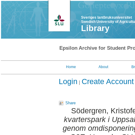
Sveriges lantbruksuniversitet
Swedish University of Agricult
Library
Epsilon Archive for Student Pro
Home
About
B
Login
Create Account
Share
Södergren, Kristof
kvarterspark i Uppsal
genom omdisponering