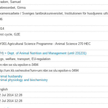
radom, Samuel
ebresenbet, Girma
xamensarbete / Sveriges lantbruksuniversitet, Institutionen för husdjurens utf
86
014
irst cycle, G2E
Y001 Agricultural Science Programme - Animal Science 270 HEC
VH) > Dept. of Animal Nutrition and Management (until 231231)
gs, welfare, transport, EU-regulation
rn:nbn:se:slu:epsilon-s-3494
ttp://urn.kb.se/resolve?urn=urn:nbn:se:slu:epsilon-s-3494
nimal husbandry
nimal physiology and biochemistry
nglish
2 Jul 2014 12:28
2 Jul 2014 12:28