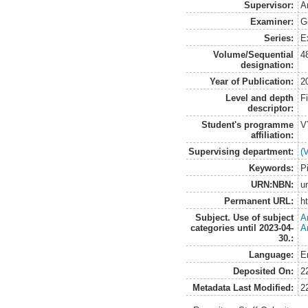
Supervisor:
A
Examiner:
G
Series:
E
Volume/Sequential
4
designation:
Year of Publication:
2
Level and depth
F
descriptor:
Student's programme
V
affiliation:
Supervising department:
(
Keywords:
Pi
URN:NBN:
u
Permanent URL:
h
Subject. Use of subject
A
categories until 2023-04-
A
30.:
Language:
E
Deposited On:
2
Metadata Last Modified:
2