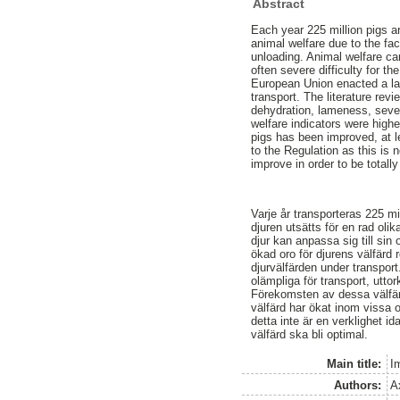
Abstract
Each year 225 million pigs ar
animal welfare due to the fac
unloading. Animal welfare ca
often severe difficulty for th
European Union enacted a law
transport. The literature revi
dehydration, lameness, sever
welfare indicators were high
pigs has been improved, at l
to the Regulation as this is 
improve in order to be totally
Varje år transporteras 225 mi
djuren utsätts för en rad olik
djur kan anpassa sig till sin 
ökad oro för djurens välfärd 
djurvälfärden under transport
olämpliga för transport, utto
Förekomsten av dessa välfärd
välfärd har ökat inom vissa 
detta inte är en verklighet i
välfärd ska bli optimal.
Main title:
I
Authors:
A