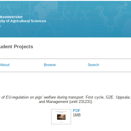
uksuniversitet
ity of Agricultural Sciences
y
udent Projects
About
Browse
Search
 of EU-regulation on pigs’ welfare during transport.
First cycle, G2E. Uppsala:
and Management (until 231231)
PDF
1MB