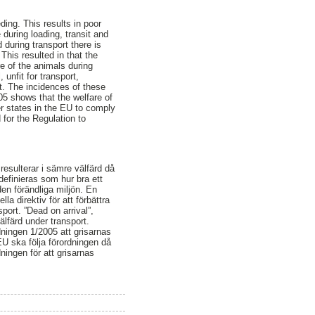
ding. This results in poor
 during loading, transit and
during transport there is
 This resulted in that the
e of the animals during
 unfit for transport,
t. The incidences of these
05 shows that the welfare of
er states in the EU to comply
 for the Regulation to
resulterar i sämre välfärd då
 definieras som hur bra ett
den förändliga miljön. En
a direktiv för att förbättra
port. ”Dead on arrival”,
älfärd under transport.
ningen 1/2005 att grisarnas
EU ska följa förordningen då
ningen för att grisarnas