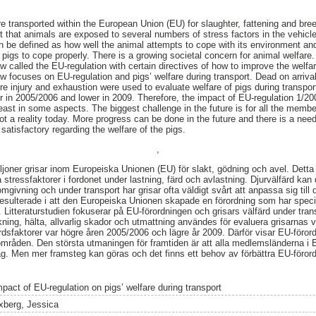
e transported within the European Union (EU) for slaughter, fattening and bree
t that animals are exposed to several numbers of stress factors in the vehicle
n be defined as how well the animal attempts to cope with its environment and 
e pigs to cope properly. There is a growing societal concern for animal welfare.
 called the EU-regulation with certain directives of how to improve the welfar
ew focuses on EU-regulation and pigs’ welfare during transport. Dead on arrival,
e injury and exhaustion were used to evaluate welfare of pigs during transpor
er in 2005/2006 and lower in 2009. Therefore, the impact of EU-regulation 1/20
east in some aspects. The biggest challenge in the future is for all the memb
not a reality today. More progress can be done in the future and there is a need
 satisfactory regarding the welfare of the pigs.
,
ljoner grisar inom Europeiska Unionen (EU) för slakt, gödning och avel. Detta 
a stressfaktorer i fordonet under lastning, färd och avlastning. Djurvälfärd kan
omgivning och under transport har grisar ofta väldigt svårt att anpassa sig till 
resulterade i att den Europeiska Unionen skapade en förordning som har speciell
. Litteraturstudien fokuserar på EU-förordningen och grisars välfärd under trans
rkning, hälta, allvarlig skador och utmattning användes för evaluera grisarnas v
sfaktorer var högre åren 2005/2006 och lägre år 2009. Därför visar EU-förord
områden. Den största utmaningen för framtiden är att alla medlemsländerna i 
dag. Men mer framsteg kan göras och det finns ett behov av förbättra EU-förord
mpact of EU-regulation on pigs’ welfare during transport
xberg, Jessica