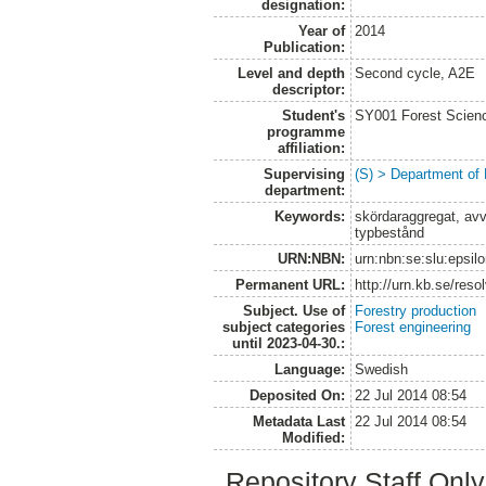
designation:
Year of
2014
Publication:
Level and depth
Second cycle, A2E
descriptor:
Student's
SY001 Forest Scien
programme
affiliation:
Supervising
(S) > Department of
department:
Keywords:
skördaraggregat, avv
typbestånd
URN:NBN:
urn:nbn:se:slu:epsil
Permanent URL:
http://urn.kb.se/res
Subject. Use of
Forestry production
subject categories
Forest engineering
until 2023-04-30.:
Language:
Swedish
Deposited On:
22 Jul 2014 08:54
Metadata Last
22 Jul 2014 08:54
Modified:
Repository Staff Onl