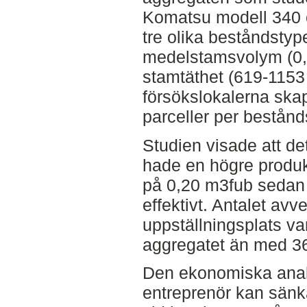
Komatsu modell 340 o
tre olika beståndstyp
medelstamsvolym (0,
stamtäthet (619-1153 
försökslokalerna skap
parceller per bestånd
Studien visade att d
hade en högre produkt
på 0,20 m3fub sedan 
effektivt. Antalet avv
uppställningsplats va
aggregatet än med 36
Den ekonomiska analy
entreprenör kan sänk