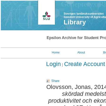
Sveriges lantbruksuniversitet
Swedish University of Agricult
Library
Epsilon Archive for Student Pro
Home
About
B
Login
Create Account
Share
Olovsson, Jonas
, 201
skördad medels
produktivitet och eko