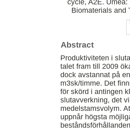
cycle, A2E. Umeå: 
Biomaterials and 
Abstract
Produktiviteten i slu
talet fram till 2009 ö
dock avstannat på en
m3sk/timme. Det finn
för skörd i antingen kl
slutavverkning, det vil
medelstamsvolym. Att
uppnår högsta möjliga 
beståndsförhållanden