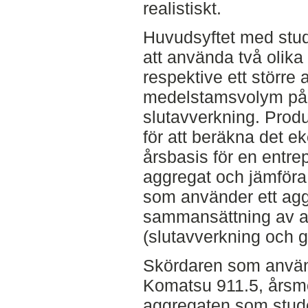
realistiskt.
Huvudsyftet med stud
att använda två olika 
respektive ett större
medelstamsvolym på s
slutavverkning. Produ
för att beräkna det e
årsbasis för en entre
aggregat och jämföra
som använder ett agg
sammansättning av a
(slutavverkning och ga
Skördaren som använd
Komatsu 911.5, årsmo
aggregaten som stud