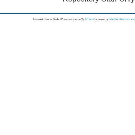
Epsilon Archive for Student Projects is
powored by
EPrints 3
developed by
School of Electronics an