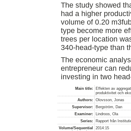
The study showed tha
had a higher producti
volume of 0.20 m3fub
type become more effi
trees per location was
340-head-type than t
The economic analys
entrepreneur can redu
investing in two head
Main title:
Effekten av aggrega
produktivitet och ek
Authors:
Olovsson, Jonas
Supervisor:
Bergström, Dan
Examiner:
Lindroos, Ola
Series:
Rapport från Institut
Volume/Sequential
2014:15