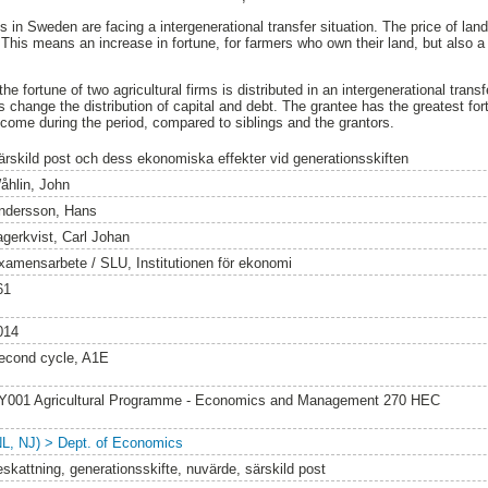
s in Sweden are facing a intergenerational transfer situation. The price of lan
. This means an increase in fortune, for farmers who own their land, but also 
e fortune of two agricultural firms is distributed in an intergenerational trans
es change the distribution of capital and debt. The grantee has the greatest for
ncome during the period, compared to siblings and the grantors.
ärskild post och dess ekonomiska effekter vid generationsskiften
åhlin, John
ndersson, Hans
agerkvist, Carl Johan
xamensarbete / SLU, Institutionen för ekonomi
61
014
econd cycle, A1E
Y001 Agricultural Programme - Economics and Management 270 HEC
NL, NJ) > Dept. of Economics
eskattning, generationsskifte, nuvärde, särskild post