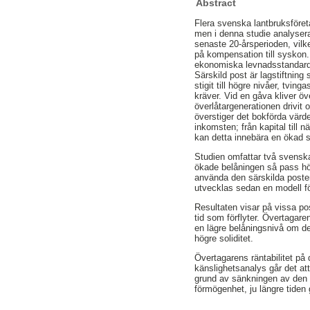
Abstract
Flera svenska lantbruksföretag
men i denna studie analysera
senaste 20-årsperioden, vilk
på kompensation till syskon.
ekonomiska levnadsstandard i
Särskild post är lagstiftning
stigit till högre nivåer, tvi
kräver. Vid en gåva kliver öv
överlåtargenerationen drivit 
överstiger det bokförda värd
inkomsten; från kapital till
kan detta innebära en ökad s
Studien omfattar två svenska
ökade belåningen så pass hö
använda den särskilda posten
utvecklas sedan en modell för
Resultaten visar på vissa po
tid som förflyter. Övertagar
en lägre belåningsnivå om den
högre soliditet.
Övertagarens räntabilitet på
känslighetsanalys går det att
grund av sänkningen av den d
förmögenhet, ju längre tiden 