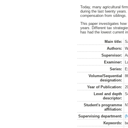
Today, many agricultural firm
during the last twenty years
compensation from siblings.
This paper investigates how th
years. Different tax strategi
has had the lowest current i
Main title:
S
Authors:
W
Supervisor:
A
Examiner:
L
Series:
E
Volume/Sequential
8
designation:
Year of Publication:
2
Level and depth
S
descriptor:
Student's programme
N
affiliation:
Supervising department:
(
Keywords:
b