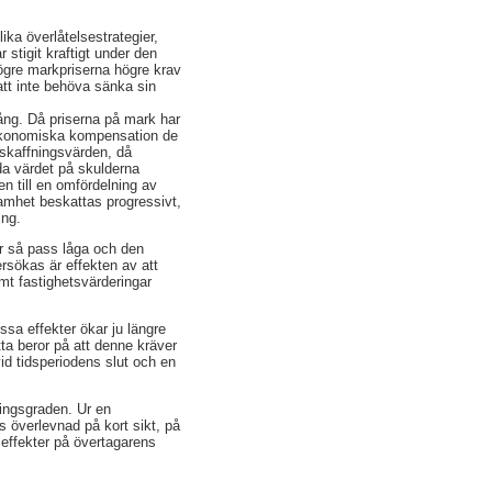
lika överlåtelsestrategier,
stigit kraftigt under den
högre markpriserna högre krav
att inte behöva sänka sin
 fång. Då priserna på mark har
en ekonomiska kompensation de
anskaffningsvärden, då
rda värdet på skulderna
n till en omfördelning av
samhet beskattas progressivt,
ing.
är så pass låga och den
sökas är effekten av att
mt fastighetsvärderingar
ssa effekter ökar ju längre
ta beror på att denne kräver
vid tidsperiodens slut och en
ningsgraden. Ur en
ts överlevnad på kort sikt, på
 effekter på övertagarens