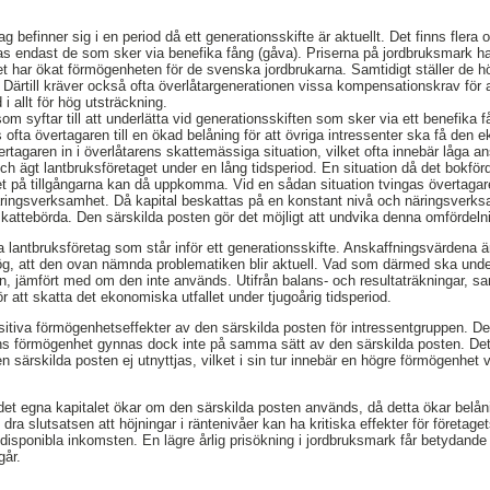
 befinner sig i en period då ett generationsskifte är aktuellt. Det finns flera o
s endast de som sker via benefika fång (gåva). Priserna på jordbruksmark har 
et har ökat förmögenheten för de svenska jordbrukarna. Samtidigt ställer de 
 Därtill kräver också ofta överlåtargenerationen vissa kompensationskrav för 
 allt för hög utsträckning.
 som syftar till att underlätta vid generationsskiften som sker via ett benefika
ngas ofta övertagaren till en ökad belåning för att övriga intressenter ska få d
ertagaren in i överlåtarens skattemässiga situation, vilket ofta innebär låga 
och ägt lantbruksföretaget under en lång tidsperiod. En situation då det bokfö
et på tillgångarna kan då uppkomma. Vid en sådan situation tvingas övertagare
 näringsverksamhet. Då kapital beskattas på en konstant nivå och näringsverk
kattebörda. Den särskilda posten gör det möjligt att undvika denna omfördeln
 lantbruksföretag som står inför ett generationsskifte. Anskaffningsvärdena 
g, att den ovan nämnda problematiken blir aktuell. Vad som därmed ska under
, jämfört med om den inte används. Utifrån balans- och resultaträkningar, sa
 att skatta det ekonomiska utfallet under tjugoårig tidsperiod.
sitiva förmögenhetseffekter av den särskilda posten för intressentgruppen. De
ens förmögenhet gynnas dock inte på samma sätt av den särskilda posten. Det
 särskilda posten ej utnyttjas, vilket i sin tur innebär en högre förmögenhet 
 det egna kapitalet ökar om den särskilda posten används, då detta ökar belå
 dra slutsatsen att höjningar i räntenivåer kan ha kritiska effekter för företage
isponibla inkomsten. En lägre årlig prisökning i jordbruksmark får betydande
går.
,