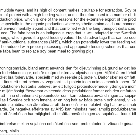
ultiple ways, and its high oil content makes it suitable for extraction. Soy b
rce of protein with a high feeding value, and is therefore used in a number of di
uction price, which is one of the reasons for the extensive export of the pro
, especially in the organic production where synthetic amino acids are banned
ot environmentally sound and that combined with the long transport distances 
urce. The faba bean is an indigenous crop that is well adapted to the Swedish 
energy, which gives it a good feeding value. The disadvantage that can be see
f anti-nutritional substances (ANS), which can potentially lower the feeding v
 be reduced with proper processing and appropriate feeding schemes that co
he faba bean to replace soy bean meal to growing pigs.
,
ndningsområde, bland annat används den för oljeutvinning på grund av det höga
a foderblandningar, och är restprodukten av oljeutvinningen. Mjölet är en förhål
ket bra fodervärde, speciellt med avseende på protein. Därför sker en omfatt
det finns ett stort behov av vegetabiliskt protein inom animalieproduktionen. 
roduktionen förstärks behovet av ett fullgott proteinfodermedel ytterligare in
e miljömässigt försvarbar avseende dess produktionsformer och den omfattand
å att finna ett inhemskt proteinfoder som kan reducera användningen av sojap
as i Sverige och som innehåller en hög halt av både protein och energi, vilket
de sojaböna och åkerböna är att de innehåller en relativt hög halt av antinut
rvärde. De negativa effekterna av ANS kan minskas med lämplig produktbearb
 att åkerbönan har möjlighet att ersätta användningen av sojaböna i fodret til
ämförelse mellan sojaböna och åkerböna som proteinfoder till växande grisar
berg, Malin