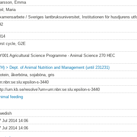
varsson, Emma
il, Maria
xamensarbete / Sveriges lantbruksuniversitet, Institutionen för husdjurens utf
92
014
irst cycle, G2E
Y001 Agricultural Science Programme - Animal Science 270 HEC
VH) > Dept. of Animal Nutrition and Management (until 231231)
rotein, åkerböna, sojaböna, gris
rn:nbn:se:slu:epsilon-s-3440
ttp://urn.kb.se/resolve?urn=urn:nbn:se:slu:epsilon-s-3440
nimal feeding
wedish
7 Jul 2014 14:06
7 Jul 2014 14:06