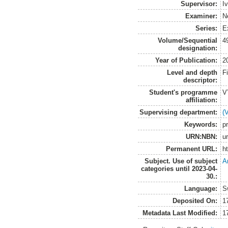
Supervisor:
I
Examiner:
Ne
Series:
E
Volume/Sequential
4
designation:
Year of Publication:
2
Level and depth
F
descriptor:
Student's programme
V
affiliation:
Supervising department:
(
Keywords:
p
URN:NBN:
u
Permanent URL:
h
Subject. Use of subject
A
categories until 2023-04-
30.:
Language:
S
Deposited On:
1
Metadata Last Modified:
1