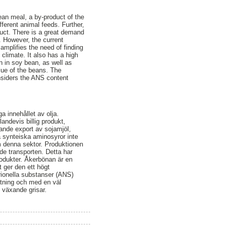
ean meal, a by-product of the
fferent animal feeds. Further,
duct. There is a great demand
. However, the current
amplifies the need of finding
climate. It also has a high
n in soy bean, as well as
alue of the beans. The
nsiders the ANS content
 innehållet av olja.
landevis billig produkt,
ande export av sojamjöl,
Då synteiska aminosyror inte
om denna sektor. Produktionen
e transporten. Detta har
rodukter. Åkerbönan är en
 ger den ett högt
rionella substanser (ANS)
etning och med en väl
l växande grisar.