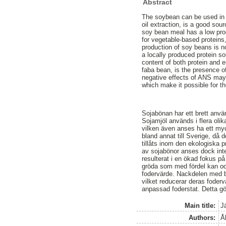
Abstract
The soybean can be used in m
oil extraction, is a good sou
soy bean meal has a low prod
for vegetable-based proteins
production of soy beans is n
a locally produced protein so
content of both protein and 
faba bean, is the presence o
negative effects of ANS may
which make it possible for t
Sojabönan har ett brett anvä
Sojamjöl används i flera olik
vilken även anses ha ett myc
bland annat till Sverige, då 
tillåts inom den ekologiska p
av sojabönor anses dock int
resulterat i en ökad fokus p
gröda som med fördel kan odl
fodervärde. Nackdelen med bå
vilket reducerar deras fode
anpassad foderstat. Detta gör
Main title:
J
Authors:
Å