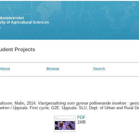
uksuniversitet
ity of Agricultural Sciences
y
udent Projects
About
Browse
Search
afsson, Malin
, 2014.
Växtgestaltning som gynnar pollinerande insekter : gestal
rken i Uppsala.
First cycle, G2E. Uppsala: SLU, Dept. of Urban and Rural 
PDF
1MB