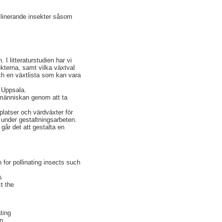
ollinerande insekter såsom
 I litteraturstudien har vi
ekterna, samt vilka växtval
och en växtlista som kan vara
i Uppsala.
 människan genom att ta
platser och värdväxter för
r under gestaltningsarbeten.
går det att gestalta en
n for pollinating insects such
s
t the
ting
on