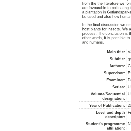
from the the literature we fo
are favourable to pollinating
a plantation in Gotlandspark
be used and also how humans 
In the final discussion we e
host plants for insects. We 
process. The conclusion is th
other words, it is possible t
and humans.
Main title:
V
Subtitle:
g
Authors:
G
Supervisor:
Es
Examiner:
D
Series:
U
Volume/Sequential
U
designation:
Year of Publication:
2
Level and depth
F
descriptor:
Student's programme
N
affiliation: