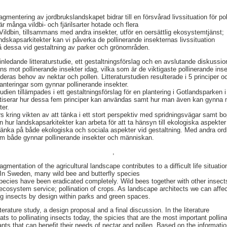
agmentering av jordbrukslandskapet bidrar till en försvårad livssituation för p
 är många vildbi- och fjärilsarter hotade och flera
. Vildbin, tillsammans med andra insekter, utför en oersättlig ekosystemtjänst;
ndskapsarkitekter kan vi påverka de pollinerande insekternas livssituation
 dessa vid gestaltning av parker och grönområden.
nledande litteraturstudie, ett gestaltningsförslag och en avslutande diskussion.
s mot pollinerande insekter idag, vilka som är de viktigaste pollinerande ins
deras behov av nektar och pollen. Litteraturstudien resulterade i 5 principer 
lanteringar som gynnar pollinerande insekter.
studien tillämpades i ett gestaltningsförslag för en plantering i Gotlandsparken 
etiserar hur dessa fem principer kan användas samt hur man även kan gynna
ter.
s kring vikten av att tänka i ett stort perspektiv med spridningsvägar samt bo
n hur landskapsarkitekter kan arbeta för att ta hänsyn till ekologiska aspekte
 tänka på både ekologiska och sociala aspekter vid gestaltning. Med andra ord 
som både gynnar pollinerande insekter och människan.
,
agmentation of the agricultural landscape contributes to a difficult life situatio
. In Sweden, many wild bee and butterfly species
pecies have been eradicated completely. Wild bees together with other insect
ecosystem service; pollination of crops. As landscape architects we can affec
ting insects by design within parks and green spaces.
iterature study, a design proposal and a final discussion. In the literature
ats to pollinating insects today, the spicies that are the most important pollina
ants that can benefit their needs of nectar and pollen. Based on the informati