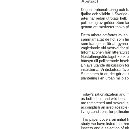
Abstract
Dagens rationalisering och fr
fjärilar och vildbin. I Sverige
arter har redan utrotats helt
pollinering av grödor. Som la
genom att medvetet tänka på
Detta arbete omfattas av en i
sammanfattat de hot som finn
som kan göras för att gynna 
vägledande vid växtval för p
Informationen från litteratur
Gestaltningsförslaget konkr
hänsyn till pollinerande insek
En avslutande diskussion för
insekterna. Vi diskuterar äve
Slutsatsen är att det går att
plantering i en urban miljö 
Today’s rationalization and fr
as butterflies and wild bees
are threatened and several s
accomplish an irreplaceable 
living conditions for pollina
This paper covers an initial l
study we have listed the thre
insects and a selection of pl