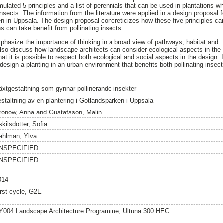
rmulated 5 principles and a list of perennials that can be used in plantations w
 insects. The information from the literature were applied in a design proposal f
en in Uppsala. The design proposal concreticizes how these five principles ca
can take benefit from pollinating insects.
mphasize the importance of thinking in a broad view of pathways, habitat and
also discuss how landscape architects can consider ecological aspects in the
at it is possible to respect both ecological and social aspects in the design. 
o design a planting in an urban environment that benefits both pollinating insec
äxtgestaltning som gynnar pollinerande insekter
estaltning av en plantering i Gotlandsparken i Uppsala
ronow, Anna
and
Gustafsson, Malin
kilsdotter, Sofia
ahlman, Ylva
NSPECIFIED
NSPECIFIED
014
irst cycle, G2E
Y004 Landscape Architecture Programme, Ultuna 300 HEC