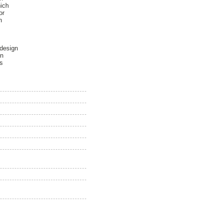
hich
or
n
 design
In
ts