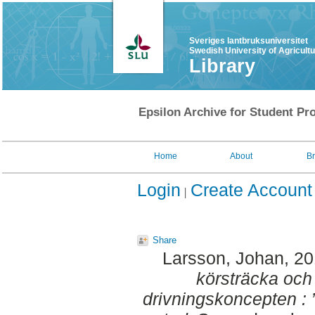
Sveriges lantbruksuniversitet
Swedish University of Agricult
Library
Epsilon Archive for Student Pro
Home
About
B
Login
Create Account
Share
Larsson, Johan
, 2
körsträcka och
drivningskoncepten : 