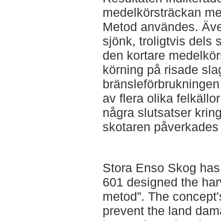
medelkörsträckan me
Metod användes. Äve
sjönk, troligtvis del
den kortare medelkör
körning på risade sla
bränsleförbrukningen
av flera olika felkällo
några slutsatser krin
skotaren påverkades 
Stora Enso Skog has 
601 designed the har
metod”. The concept's
prevent the land dam