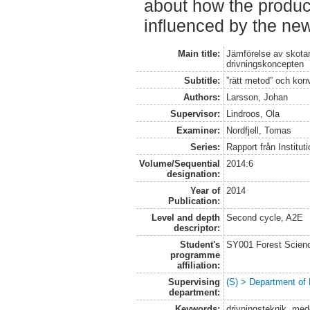
about how the product
influenced by the ne
Main title:
Jämförelse av skotar
drivningskoncepten
Subtitle:
”rätt metod” och kon
Authors:
Larsson, Johan
Supervisor:
Lindroos, Ola
Examiner:
Nordfjell, Tomas
Series:
Rapport från Institut
Volume/Sequential
2014:6
designation:
Year of
2014
Publication:
Level and depth
Second cycle, A2E
descriptor:
Student's
SY001 Forest Scien
programme
affiliation:
Supervising
(S) > Department of
department:
Keywords:
drivningsteknik, med