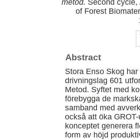
metod.
Second cycle,
of Forest Biomate
Abstract
Stora Enso Skog har 
drivningslag 601 utfo
Metod. Syftet med kon
förebygga de marksk
samband med avverkni
också att öka GROT-u
konceptet generera fl
form av höjd produkti