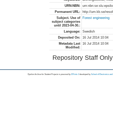
URN:NBN:
urn:nbn:se:slu:epsil
Permanent URL:
http://urn.kb.se/res
Subject. Use of
Forest engineering
subject categories
until 2023-04-30.:
Language:
Swedish
Deposited On:
16 Jul 2014 10:04
Metadata Last
16 Jul 2014 10:04
Modified:
Repository Staff Onl
Epsilon Archive for Student Projects is
powored by
EPrints 3
developed by
School of Electronics an