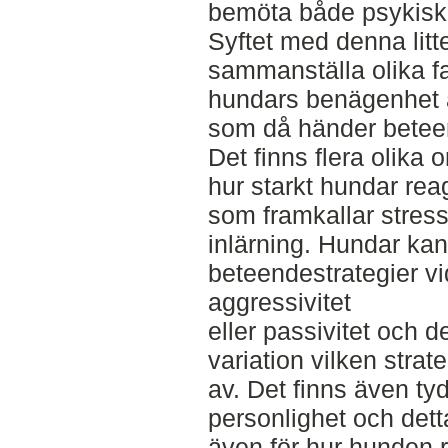
bemöta både psykisk 
Syftet med denna litte
sammanställa olika f
hundars benägenhet a
som då händer beteen
Det finns flera olika
hur starkt hundar reag
som framkallar stress
inlärning. Hundar ka
beteendestrategier v
aggressivitet
eller passivitet och de
variation vilken stra
av. Det finns även tyd
personlighet och dett
även för hur hunden r