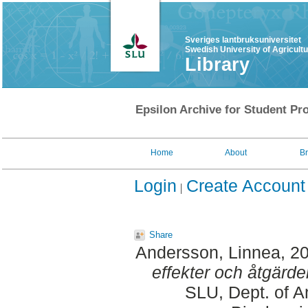
Sveriges lantbruksuniversitet
Swedish University of Agricult
Library
Epsilon Archive for Student Pro
Home
About
B
Login
Create Account
Share
Andersson, Linnea
, 2
effekter och åtgärder
SLU, Dept. of A