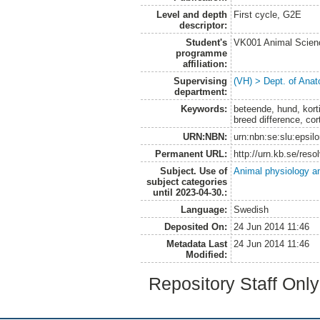
Level and depth
First cycle, G2E
descriptor:
Student's
VK001 Animal Scien
programme
affiliation:
Supervising
(VH) > Dept. of Anat
department:
Keywords:
beteende, hund, korti
breed difference, cor
URN:NBN:
urn:nbn:se:slu:epsil
Permanent URL:
http://urn.kb.se/res
Subject. Use of
Animal physiology a
subject categories
until 2023-04-30.:
Language:
Swedish
Deposited On:
24 Jun 2014 11:46
Metadata Last
24 Jun 2014 11:46
Modified:
Repository Staff Onl