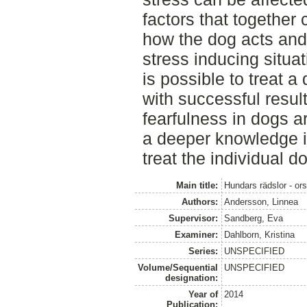
factors that together 
how the dog acts and 
stress inducing situati
is possible to treat a
with successful resul
fearfulness in dogs a
a deeper knowledge i
treat the individual d
Main title:
Hundars rädslor - ors
Authors:
Andersson, Linnea
Supervisor:
Sandberg, Eva
Examiner:
Dahlborn, Kristina
Series:
UNSPECIFIED
Volume/Sequential
UNSPECIFIED
designation:
Year of
2014
Publication: