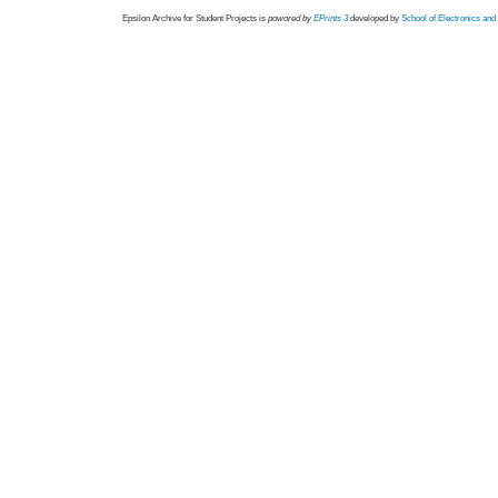
Epsilon Archive for Student Projects is
powored by
EPrints 3
developed by
School of Electronics an