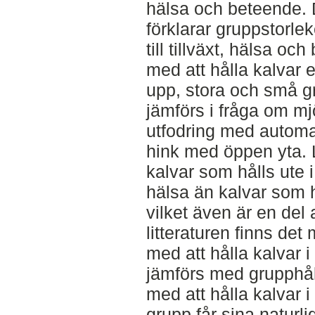
hälsa och beteende. 
förklarar gruppstorle
till tillväxt, hälsa o
med att hålla kalvar
upp, stora och små g
jämförs i fråga om mj
utfodring med autom
hink med öppen yta. L
kalvar som hålls ute i 
hälsa än kalvar som h
vilket även är en del 
litteraturen finns de
med att hålla kalvar 
jämförs med grupphåll
med att hålla kalvar i
grupp får sina naturl