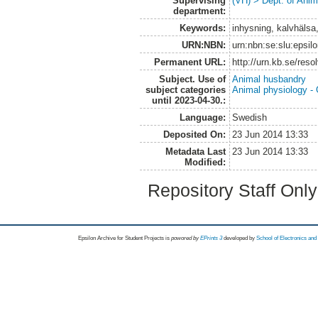
Supervising
(VH) > Dept. of Anim
department:
Keywords:
inhysning, kalvhälsa,
URN:NBN:
urn:nbn:se:slu:epsil
Permanent URL:
http://urn.kb.se/res
Subject. Use of
Animal husbandry
subject categories
Animal physiology -
until 2023-04-30.:
Language:
Swedish
Deposited On:
23 Jun 2014 13:33
Metadata Last
23 Jun 2014 13:33
Modified:
Repository Staff Onl
Epsilon Archive for Student Projects is
powored by
EPrints 3
developed by
School of Electronics an