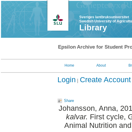
Sveriges lantbruksuniversitet
Swedish University of Agricult
Library
Epsilon Archive for Student Pro
Home
About
B
Login
Create Account
Share
Johansson, Anna
, 20
kalvar.
First cycle, 
Animal Nutrition an