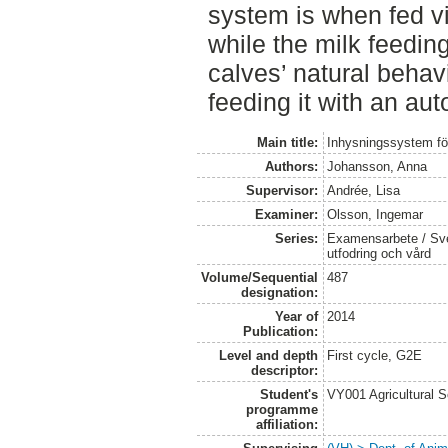
system is when fed v
while the milk feedin
calves’ natural behavi
feeding it with an aut
Main title:
Inhysningssystem fö
Authors:
Johansson, Anna
Supervisor:
Andrée, Lisa
Examiner:
Olsson, Ingemar
Series:
Examensarbete / Sver
utfodring och vård
Volume/Sequential
487
designation:
Year of
2014
Publication:
Level and depth
First cycle, G2E
descriptor:
Student's
VY001 Agricultural 
programme
affiliation: