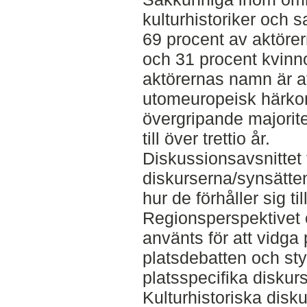
kulturhistoriker och 
69 procent av aktörer
och 31 procent kvinn
aktörernas namn är at
utomeuropeisk härko
övergripande majorit
till över trettio år.
Diskussionsavsnittet 
diskurserna/synsätte
hur de förhåller sig t
Regionsperspektivet 
använts för att vidga
platsdebatten och sty
platsspecifika diskur
Kulturhistoriska disku