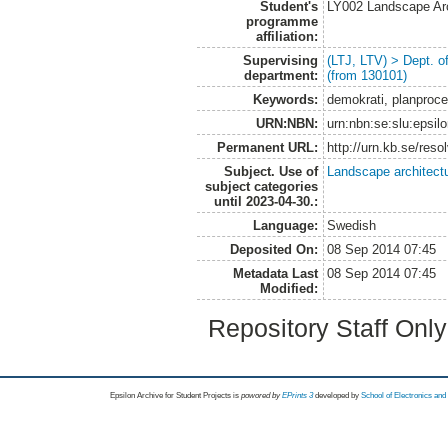
Student's
LY002 Landscape Ar
programme
affiliation:
Supervising
(LTJ, LTV) > Dept. 
department:
(from 130101)
Keywords:
demokrati, planproce
URN:NBN:
urn:nbn:se:slu:epsil
Permanent URL:
http://urn.kb.se/res
Subject. Use of
Landscape architect
subject categories
until 2023-04-30.:
Language:
Swedish
Deposited On:
08 Sep 2014 07:45
Metadata Last
08 Sep 2014 07:45
Modified:
Repository Staff Onl
Epsilon Archive for Student Projects is
powored by
EPrints 3
developed by
School of Electronics an