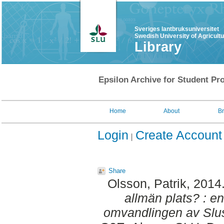
Sveriges lantbruksuniversitet
Swedish University of Agricult
Library
Epsilon Archive for Student Pro
Home
About
B
Login
Create Account
Share
Olsson, Patrik
, 2014
allmän plats? : e
omvandlingen av Slu