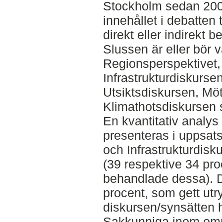
Stockholm sedan 2009
innehållet i debatten 
direkt eller indirekt 
Slussen är eller bör v
Regionsperspektivet, 
Infrastrukturdiskursen
Utsiktsdiskursen, Möte
Klimathotsdiskursen 
En kvantitativ analy
presenteras i uppsats
och Infrastrukturdisk
(39 respektive 34 pro
behandlade dessa). De
procent, som gett utr
diskursen/synsätten h
Sakkunniga inom områ