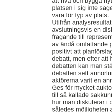
att riva och bygga nyt
platsen i sig inte sä
vara för typ av plats.
Utifrån analysresulta
avslutningsvis en dis
frågande till represen
av ändå omfattande pl
positivt att planförsla
debatt, men efter att
debatten kan man stä
debatten sett annorl
aktörerna varit en a
Ges för mycket aukto
till så kallade sakk
hur man diskuterar i
således möjligheten 