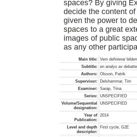
spaces? By giving Exp
decide the content of
given the power to de
spaces to a great ex
images of public spa
as any other participa
Main title:
Vem definierar bilde
Subtitle:
en analys av debatt
Authors:
Olsson, Patrik
Supervisor:
Delshammar, Tim
Examiner:
Sarap, Tiina
Series:
UNSPECIFIED
Volume/Sequential
UNSPECIFIED
designation:
Year of
2014
Publication:
Level and depth
First cycle, G2E
descriptor: