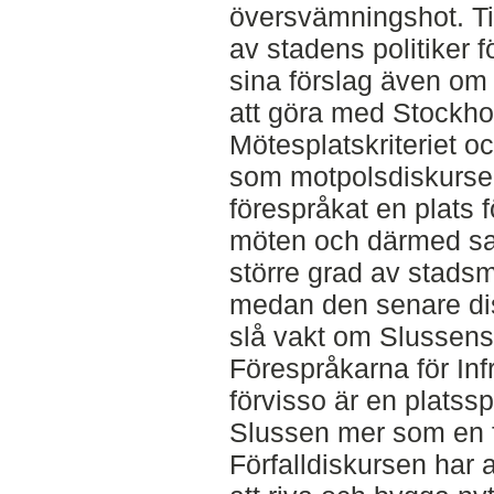
översvämningshot. Ti
av stadens politiker fö
sina förslag även om 
att göra med Stockho
Mötesplatskriteriet oc
som motpolsdiskurser
förespråkat en plats f
möten och därmed sat
större grad av stads
medan den senare dis
slå vakt om Slussens ö
Förespråkarna för In
förvisso är en platssp
Slussen mer som en f
Förfalldiskursen har