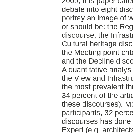
2009, this paper cate
debate into eight di
portray an image of w
or should be: the Reg
discourse, the Infrast
Cultural heritage dis
the Meeting point cri
and the Decline disc
A quantitative analys
the View and Infrast
the most prevalent t
34 percent of the art
these discourses). Mo
participants, 32 perc
discourses has done s
Expert (e.g. architect