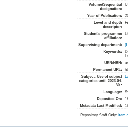
Volume/Sequential
U
designation:
Year of Publication:
2
Level and depth
F
descriptor:
Student's programme
L
affiliation:
Supervising department:
(
Keywords:
D
L
URN:NBN:
u
Permanent URL:
h
Subject. Use of subject
L
categories until 2023-04-
30.:
Language:
S
Deposited On:
1
Metadata Last Modified:
1
Repository Staff Only:
item 