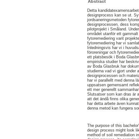
Abstract
Detta kandidatexamensarbete
designprocess kan se ut. Syf
jordsaneringsmetoden fytorem
designprocessen, dess komple
pilotprojekt i Småland. Under
området utanför ett gammalt 
fytoremediering varit projek
fytoremediering har vi samlat
Inledningsvis har vi i huvuds
föroreningar och fytoremedier
ett platsbesök i Boda Glasbr
empiriska studier har beskri
av Boda Glasbruk har dokume
studierna vad vi gjort under
designprocessen och material
har vi parallellt med denna lä
uppsatsen gemensamt reflekter
ett mer generellt sammanha
Slutsatser som kan dras är a
att det ändå finns olika ge
har detta arbete även kunnat
denna metod kan fungera som
The purpose of this bachelor
design process might look li
method of soil remediation in