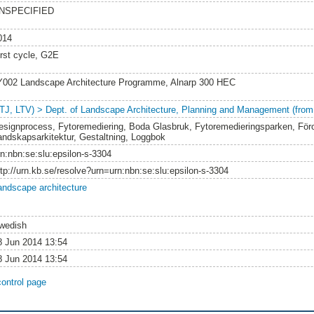
NSPECIFIED
014
irst cycle, G2E
Y002 Landscape Architecture Programme, Alnarp 300 HEC
LTJ, LTV) > Dept. of Landscape Architecture, Planning and Management (from
esignprocess, Fytoremediering, Boda Glasbruk, Fytoremedieringsparken, Föro
andskapsarkitektur, Gestaltning, Loggbok
rn:nbn:se:slu:epsilon-s-3304
ttp://urn.kb.se/resolve?urn=urn:nbn:se:slu:epsilon-s-3304
andscape architecture
wedish
8 Jun 2014 13:54
8 Jun 2014 13:54
control page