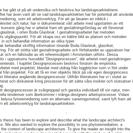
 har gått ut på att undersöka och beskriva hur landskapsarkitektens
tet har även varit att se vad landskapsarkitekten har för potential att använd
ediering, som ett arbetsverktyg. För att ge läsaren en inblick i
xitet och natur, har vi dokumenterat vårt arbete med uppstarten av ett
 kursens gång har vi arbetat fram ett gestaltningsförslag av ett förorenat
glasbruk, i orten Boda Glasbruk. I gestaltningsarbetet har metoden
tets utgångspunkt. För att skapa oss en bättre bild av platsen och metoden
 in och behandlat information av olika typer.
ak behandlat skriftlig information rörande Boda Glasbruk, glasriket,
ing. För att stötta vårt gestaltningsarbete och författandet av uppsatsen har
uk och en fallstudie av ett referensobjekt i Amsterdam utförts. Dessa
vits i uppsatsens huvuddel ”Designprocessen”, där arbetet med gestaltningen
nterats. I kapitlet Designprocessen beskrivs förutom de empiriska
 arbetet med projektet, blandat med utdrag från loggböcker som vi fört under
 från projektet. För att få en mer objektiv blick på vår egen designprocess
st litteratur angående designprocesser. Utifrån litteraturen har vi i slutet av
at och diskuterat kring processen för att sätta våra insikter och slutsatser 
ng.
tt designprocessen är svårgreppad och ganska individuell till sin natur, men
nerella tendenser som återkommer i många designers arbetsprocesser. Vidare
 belysa fytoremediering som en alternativ saneringsmetod, samt lyft fram att
 ett arbetsverktyg för landskapsarkitekten.
,
's thesis has been to explore and describe what the landscape architect's
ke. We also wanted to explore the possibility to use phytoremediation, a
 the context of landscape architecture. To give the reader an insight into the