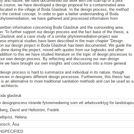
ty and nature, we have documented our work with the start-up of a pilot
the course, we have developed a design proposal for a contaminated area
 located in the village of Boda Glasbruk. In the design process, the method
 the central concept. In order to gain a better understanding of Boda
phytoremediation, we have gathered and processed information from
d written information concerning Boda Glasbruk and the surrounding area,
n. To further support our design process and the fact base of the thesis, a
Glasbruk and a case study of a similar phytoremediation-project was
se empirical studies have been described in the main chapter ”Design
 on our design project in Boda Glasbruk has been documented. We guide the
done during the project, mixed with quotes from our logbooks and other
addition to this we have studied literature on the topic of design processes to
 our own design process. By reflecting and discussing our own design
ure we have brought our own insights and conclusions into a more general
 design process is hard to summarize and individual in its nature, though
ncies in designers different design processes. Furthermore, this thesis has
is an alternative to more traditional sanitation methods and can be used as a
 architects.
oda glasbruk
n designprocess rörande fytoremediering som ett arbetsverktyg för landskapsa
sberg, David
and
Hellström, Fredrik
ellqvist, Helena
ensch, Åsa
NSPECIFIED