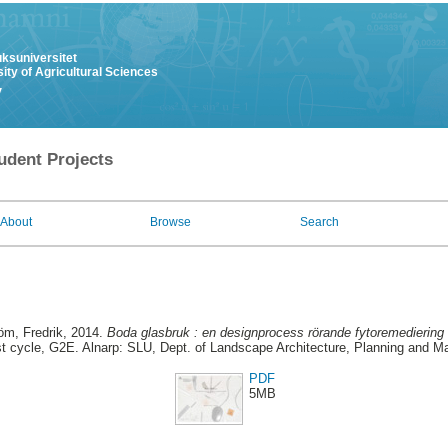
uksuniversitet
ity of Agricultural Sciences
y
udent Projects
About
Browse
Search
röm, Fredrik
, 2014.
Boda glasbruk : en designprocess rörande fytoremediering 
st cycle, G2E. Alnarp: SLU, Dept. of Landscape Architecture, Planning and 
PDF
5MB