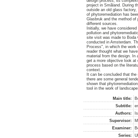
design process, its complexi
project in Småland. During 
outside an old glass factory,
of phytoremediation has been
Glasbruk and the method of 
different sources.
Initially, we have considere
pollution and phytoremediatio
site visit was made to Boda 
conducted in Amsterdam. The
Process", in which the work
reader thought what we have 
material from the design. In 
get a more objective look at
process based on the literat
context.
It can be concluded that the
there are some general tende
shown that phytoremediation 
tool in the work of landscape
Main title:
B
Subtitle:
e
Authors:
I
Supervisor:
M
Examiner:
B
Series:
U