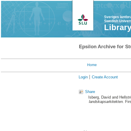
Sveriges lantbr
Swedish Univers
Librar
Epsilon Archive for St
Home
Login
Create Account
Share
Isberg, David
and
Hellst
landskapsarkitekten.
Fir