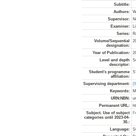
Subtitle:
Authors:
W
Supervisor:
N
Examiner:
L
Series:
R
Volume/Sequential
2
designation:
Year of Publication:
2
Level and depth
S
descriptor:
Student's programme
S
affiliation:
Supervising department:
(
Keywords:
Ma
URN:NBN:
u
Permanent URL:
h
Subject. Use of subject
F
categories until 2023-04-
30.:
Language:
S