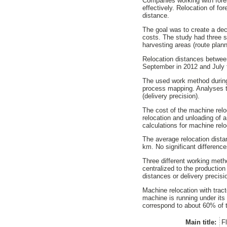
Companies working with forest
effectively. Relocation of f
distance.
The goal was to create a dec
costs. The study had three s
harvesting areas (route plann
Relocation distances between
September in 2012 and July 
The used work method during
process mapping. Analyses te
(delivery precision).
The cost of the machine reloc
relocation and unloading of 
calculations for machine relo
The average relocation dista
km. No significant differenc
Three different working meth
centralized to the production
distances or delivery precis
Machine relocation with tract
machine is running under its 
correspond to about 60% of t
Main title:
F