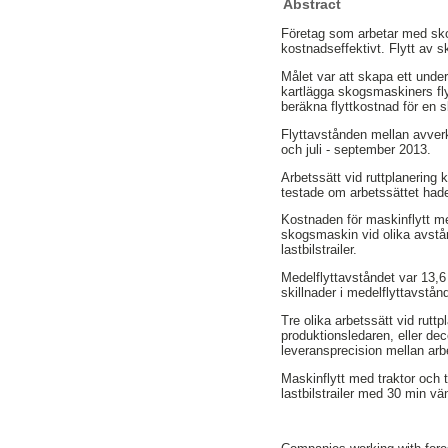
Abstract
Företag som arbetar med skogs
kostnadseffektivt. Flytt av
Målet var att skapa ett under
kartlägga skogsmaskiners fly
beräkna flyttkostnad för en 
Flyttavstånden mellan avver
och juli - september 2013.
Arbetssätt vid ruttplanering
testade om arbetssättet hade 
Kostnaden för maskinflytt med
skogsmaskin vid olika avstån
lastbilstrailer.
Medelflyttavståndet var 13,6
skillnader i medelflyttavst
Tre olika arbetssätt vid rutt
produktionsledaren, eller dec
leveransprecision mellan arb
Maskinflytt med traktor och t
lastbilstrailer med 30 min vä