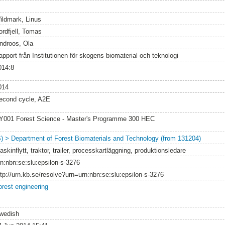
ildmark, Linus
ordfjell, Tomas
indroos, Ola
apport från Institutionen för skogens biomaterial och teknologi
014:8
014
econd cycle, A2E
Y001 Forest Science - Master's Programme 300 HEC
S) > Department of Forest Biomaterials and Technology (from 131204)
skinflytt, traktor, trailer, processkartläggning, produktionsledare
rn:nbn:se:slu:epsilon-s-3276
ttp://urn.kb.se/resolve?urn=urn:nbn:se:slu:epsilon-s-3276
orest engineering
wedish