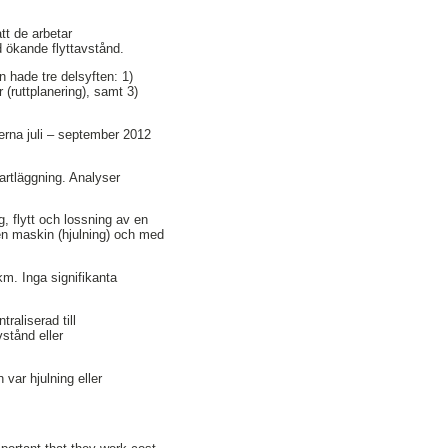
tt de arbetar
 ökande flyttavstånd.
n hade tre delsyften: 1)
(ruttplanering), samt 3)
rna juli – september 2012
artläggning. Analyser
.
, flytt och lossning av en
en maskin (hjulning) och med
km. Inga signifikanta
raliserad till
vstånd eller
 var hjulning eller