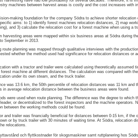
 harvesting have had low profitability for several decades. Therefore, it is i
orestry machines between harvest areas is costly and the cost increases with i
ision-making foundation for the company Södra to achieve shorter relocation 
pecific aims: to 1) identify forest machines relocation distances, 2) map wo
ing), and 3) calculate the relocation cost for a forest machine when using a tra
 harvesting areas were mapped within six business areas at Södra during the
to September in 2013.
 route planning was mapped through qualitative interviews with the producti
sted whether the method used had significance for relocation distances or ac
ation with a tractor and trailer were calculated using theoretically assumed ti
a forest machine at different distances. The calculation was compared with the
cation under its own steam, and the truck trailer.
nce was 13.6 km, the 50th percentile of relocation distances was 11 km and t
es in average relocation distance between the business areas were found.
ods were used when route planning. The difference was the degree to which t
 leader, or decentralized to the forest inspectors and the machine operators. N
ion between the working methods could be found.
or and trailer was financially beneficial for distances between 0-15 km, if the 
own or by truck trailer with 30 minutes of waiting time. At Södra, relocation 
he relocations.
lyttavstånd och flyttkostnader för skogsmaskiner samt ruttplanering hos Söd