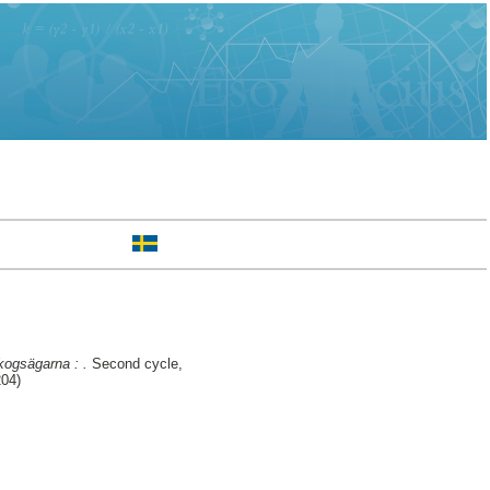
kogsägarna : .
Second cycle,
204)