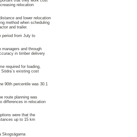
mportant that they work cost
ncreasing relocation
distance and lower relocation
rking method when scheduling
ctor and trailer.
 period from July to
on managers and through
curacy in timber delivery
me required for loading,
 Södra´s existing cost
he 90th percentile was 30.1
he route planning was
o differences in relocation
options were that the
distances up to 15 km
ra Skogsägarna