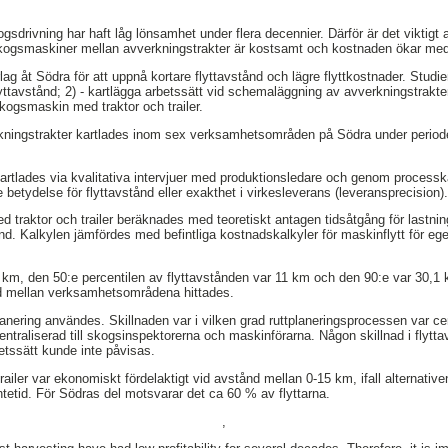
drivning har haft låg lönsamhet under flera decennier. Därför är det viktigt a
 skogsmaskiner mellan avverkningstrakter är kostsamt och kostnaden ökar med
lag åt Södra för att uppnå kortare flyttavstånd och lägre flyttkostnader. Studie
ttavstånd; 2) - kartlägga arbetssätt vid schemaläggning av avverkningstrakter 
skogsmaskin med traktor och trailer.
kningstrakter kartlades inom sex verksamhetsområden på Södra under periode
 kartlades via kvalitativa intervjuer med produktionsledare och genom processk
betydelse för flyttavstånd eller exakthet i virkesleverans (leveransprecision)
 traktor och trailer beräknades med teoretiskt antagen tidsåtgång för lastning
d. Kalkylen jämfördes med befintliga kostnadskalkyler för maskinflytt för eg
 km, den 50:e percentilen av flyttavstånden var 11 km och den 90:e var 30,1 
ånd mellan verksamhetsområdena hittades.
planering användes. Skillnaden var i vilken grad ruttplaneringsprocessen var cent
entraliserad till skogsinspektorerna och maskinförarna. Någon skillnad i flytta
etssätt kunde inte påvisas.
railer var ekonomiskt fördelaktigt vid avstånd mellan 0-15 km, ifall alternativen
ntetid. För Södras del motsvarar det ca 60 % av flyttarna.
,